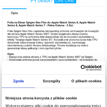
PYTANIA?
LIVE CHAT
Opis
Folia na Ekran Spigen Neo Flex do Apple Watch Series 9, Apple Watch
Series 8, Apple Watch Series 7 - Pełna Osłona - 3 Szt.
Folia Spigen Neo Flex zapewnia niezawodną ochronę od krawędzi do krawędzi
dla ekranu Apple Watch Series 9/8/7. Dzięki wyjątkowo elastycznemu
tworzywu TPU ta ochronna folia dopasowuje się do krzywizn wyświetlacza
infinity Twojego Apple Watch Series 8/7. Krystalicznie przezroczysta folia TPU
doskonale odwzorowuje kolory i jasność wyświetlacza, zachowując
niezmienioną czułość ekranu dotykowego. Prosta instalacja na mokro
gwarantuje łatwą aplikację i zero pęcherzyków.
Opis:
- Elastyczna osłona ekranu z TPU na Apple Watch Series 9/8/7 od Spigen
- Doskonała ochrona przed zarysowaniem i uszczerbieniem - od krawędzi do
krawędzi
- Nie wpływa na jakość obrazu ani czułość ekranu dotykowego
- Neo Flex jest kompatybilna ze wszystkimi etui marki Spigen na Apple Watch
Series 9/8/7
- Technologia autonaprawy zapewnia długotrwałą przejrzystość
- Prosta i szybka instalacja bez pęcherzyków powietrza
Zgoda
Szczegóły
O plikach cookies
W zestawie:
- 3 x Folia Spigen Neo Flex
- 1 x Zestaw do instalacji
Przeznaczenie:
Apple Watch Series 9, Apple Watch Series 8, Apple Watch
Series 7
Niniejsza strona korzysta z plików cookie
Opakowanie:
Euroblister
Wykorzystujemy pliki cookie do spersonalizowania treści