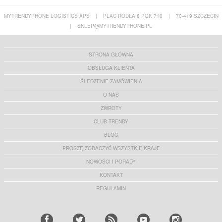
MYTRENDYPHONE LOGISTICS APS
|
PLAC RODŁA 8 POK 710
|
70-419 SZCZECIN
|
SKLEP@MYTRENDYPHONE.PL
STRONA GŁÓWNA
OBSŁUGA KLIENTA
ŚLEDZENIE ZAMÓWIENIA
O NAS
ZWROTY
CLUB TRENDY
BLOG
PROSZĘ ZOBACZYĆ WSZYSTKIE KRAJE
NOWOŚCI I PORADY
KONTAKT
REGULAMIN