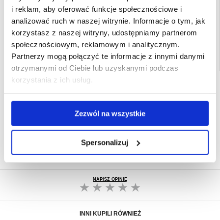
i reklam, aby oferować funkcje społecznościowe i
EAN: 8809811856545
analizować ruch w naszej witrynie. Informacje o tym, jak
Powiązane kategorie:
Bluetooth
,
Smartwatch
,
Akcesoria Apple Watch
,
Szkło
hartowane Apple Watch
korzystasz z naszej witryny, udostępniamy partnerom
społecznościowym, reklamowym i analitycznym.
Partnerzy mogą połączyć te informacje z innymi danymi
otrzymanymi od Ciebie lub uzyskanymi podczas
korzystania z ich usług.
SZYBKA DOSTAWA
CLUB TRENDY
7% ZNIŻKI
Zezwól na wszystkie
OBSŁUGA TELEFONICZNA
PON.-PT. 12.00-15.00
30-DNIOWA POLITYKA ZWROTU
Spersonalizuj
PONAD 8 000 000 ZADOWOLONYCH
KLIENTÓW
NAPISZ OPINIĘ
INNI KUPILI RÓWNIEŻ