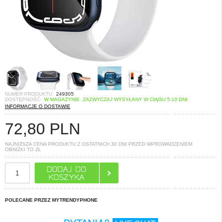
NUMER PRODUKTU:
249305
DOSTĘPNOŚĆ:
W MAGAZYNIE. ZAZWYCZAJ WYSYŁANY W CIĄGU 5-10 DNI
INFORMACJE O DOSTAWIE
72,80
PLN
NAJNIŻSZA CENA PRODUKTU Z OSTATNICH 30 DNI PRZED WPROWADZENIEM
OBNIŻKI TO
ZŁ
POLECANE PRZEZ MYTRENDYPHONE