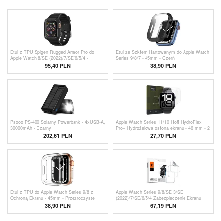
Etui z TPU Spigen Rugged Armor Pro do
Etui ze Szkłem Hartowanym do Apple Watch
Apple Watch 8/SE (2022)/7/SE/6/5/4 -
Series 9/8/7 - 45mm - Czerń
44mm/45mm - Czarne
95,40 PLN
38,90 PLN
Psooo PS-400 Solarny Powerbank - 4xUSB-A,
Apple Watch Series 11/10 Hofi HydroFlex
30000mAh - Czarny
Pro+ Hydrożelowa osłona ekranu - 46 mm - 2
szt. - Przezroczysty
202,61 PLN
27,70 PLN
Etui z TPU do Apple Watch Series 9/8 z
Apple Watch Series 9/8/SE 3/SE
Ochroną Ekranu - 45mm - Przezroczyste
(2022)/7/SE/6/5/4 Zabezpieczenie Ekranu
Spigen Neo Flex - 41mm, 40mm - 3 Szt.
38,90 PLN
67,19 PLN