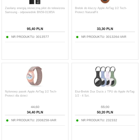
Zasilany energią słoneczną pilot do telewizora
Brelok do kluczy Apple AirTag 1/2 Tech-
Samsung - odpowiednik BN59-01385A
Protect NaturalFit
95,40
PLN
33,30
PLN
NR PRODUKTU:
3013577
NR PRODUKTU:
3013264-VAR
Nylonowy pasek Apple AirTag 1/2 Tech-
Etui-Brelok Dux Ducis z TPU do Apple AirTag
Protect dla dzieci
1/2 - 4 Szt.
44,60
55,90
34,40
PLN
50,20
PLN
NR PRODUKTU:
2008258-VAR
NR PRODUKTU:
232332