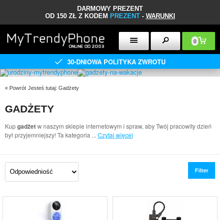
DARMOWY PREZENT
OD 150 ZŁ Z KODEM
PREZENT
-
WARUNKI
0
30-DNIOWA POLITYKA ZWROTU
«
Powrót
Jesteś tutaj:
Gadżety
GADŻETY
Kup
gadżet
w naszym sklepie internetowym i spraw, aby Twój pracowity dzień
był przyjemniejszy! Ta kategoria
...
Czytaj więcej
Filter