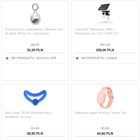
Przezroczyste, wodoodporne silikonowe etui
Inskam307 Mikroskop 1000x z
do Apple AirTag 1/2 z breloczkiem
Wyświetlaczem LCD FullHD 4.3"
38,90
281,60
33,30
PLN
259,00
PLN
NR PRODUKTU:
3018131-VAR
NR PRODUKTU:
218944
Meta Quest 3S VR Silikonowe etui z
Silikonowy pasek ochronny Xiaomi Tag
interfejsem na twarz
61,50
50,20
38,90
PLN
44,60
PLN