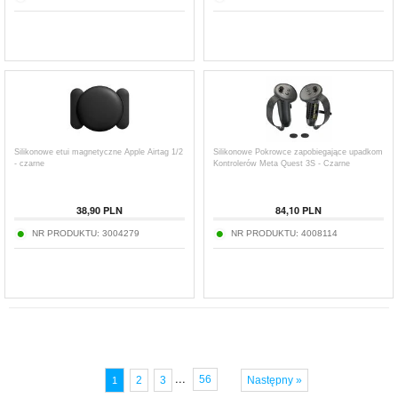
Silikonowe etui magnetyczne Apple Airtag 1/2
Silikonowe Pokrowce zapobiegające upadkom
- czarne
Kontrolerów Meta Quest 3S - Czarne
38,90
PLN
84,10
PLN
NR PRODUKTU:
3004279
NR PRODUKTU:
4008114
...
56
2
3
Następny »
1