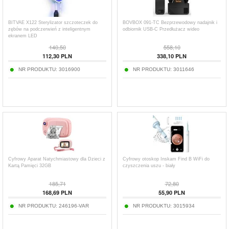
BITVAE X122 Sterylizator szczoteczek do
BOVBOX 091-TC Bezprzewodowy nadajnik i
zębów na podczerwień z inteligentnym
odbiornik USB-C Przedłużacz wideo
ekranem LED
140,50
558,10
112,30
PLN
338,10
PLN
NR PRODUKTU:
3016900
NR PRODUKTU:
3011646
Cyfrowy Aparat Natychmiastowy dla Dzieci z
Cyfrowy otoskop Inskam Find B WiFi do
Kartą Pamięci 32GB
czyszczenia uszu - biały
185,71
72,80
168,69
PLN
55,90
PLN
NR PRODUKTU:
246196-VAR
NR PRODUKTU:
3015934