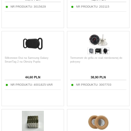
NR PRODUKTU:
3015629
NR PRODUKTU:
202115
Silikonowe Etui na Samsung Galaxy
Termometr do grilla ze stali nierdzewnej do
SmartTag 2 na Obrożę Pupila
pokrywy
44,60
PLN
38,90
PLN
NR PRODUKTU:
4001825-VAR
NR PRODUKTU:
3007703