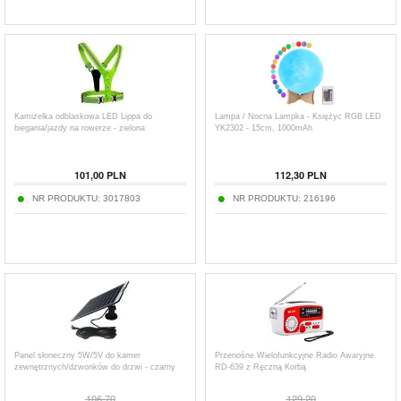
Kamizelka odblaskowa LED Lippa do
Lampa / Nocna Lampka - Księżyc RGB LED
biegania/jazdy na rowerze - zielona
YK2302 - 15cm, 1000mAh
101,00
PLN
112,30
PLN
NR PRODUKTU:
3017803
NR PRODUKTU:
216196
Panel słoneczny 5W/5V do kamer
Przenośne Wielofunkcyjne Radio Awaryjne
zewnętrznych/dzwonków do drzwi - czarny
RD-639 z Ręczną Korbą
106,70
129,20