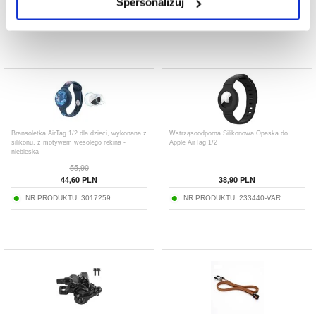
Spersonalizuj
NR PRODUKTU:
4001742-VAR
NR PRODUKTU:
255021
Bransoletka AirTag 1/2 dla dzieci, wykonana z
Wstrząsoodporna Silikonowa Opaska do
silikonu, z motywem wesołego rekina -
Apple AirTag 1/2
niebieska
55,90
44,60
PLN
38,90
PLN
NR PRODUKTU:
3017259
NR PRODUKTU:
233440-VAR