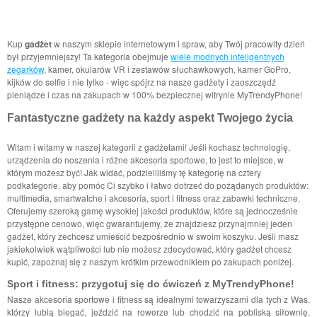
Kup
gadżet
w naszym sklepie internetowym i spraw, aby Twój pracowity dzień
był przyjemniejszy! Ta kategoria obejmuje
wiele modnych inteligentnych
zegarków
, kamer, okularów VR i zestawów słuchawkowych, kamer GoPro,
kijków do selfie i nie tylko - więc spójrz na nasze gadżety i zaoszczędź
pieniądze i czas na zakupach w 100% bezpiecznej witrynie MyTrendyPhone!
Fantastyczne gadżety na każdy aspekt Twojego życia
Witam i witamy w naszej kategorii z gadżetami! Jeśli kochasz technologię,
urządzenia do noszenia i różne akcesoria sportowe, to jest to miejsce, w
którym możesz być! Jak widać, podzieliliśmy tę kategorię na cztery
podkategorie, aby pomóc Ci szybko i łatwo dotrzeć do pożądanych produktów:
multimedia, smartwatche i akcesoria, sport i fitness oraz zabawki techniczne.
Oferujemy szeroką gamę wysokiej jakości produktów, które są jednocześnie
przystępne cenowo, więc gwarantujemy, że znajdziesz przynajmniej jeden
gadżet, który zechcesz umieścić bezpośrednio w swoim koszyku. Jeśli masz
jakiekolwiek wątpliwości lub nie możesz zdecydować, który gadżet chcesz
kupić, zapoznaj się z naszym krótkim przewodnikiem po zakupach poniżej.
Sport i fitness: przygotuj się do ćwiczeń z MyTrendyPhone!
Nasze akcesoria sportowe i fitness są idealnymi towarzyszami dla tych z Was,
którzy lubią biegać, jeździć na rowerze lub chodzić na pobliską siłownię.