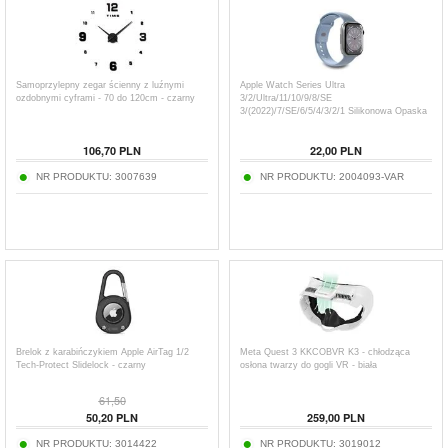
Samoprzylepny zegar ścienny z luźnymi
Apple Watch Series Ultra
ozdobnymi cyframi - 70 do 120cm - czarny
3/2/Ultra/11/10/9/8/SE
3/(2022)/7/SE/6/5/4/3/2/1 Silikonowa Opaska
Puro Icon - 49mm/46mm/45mm/44mm/42mm
106,70
PLN
22,00
PLN
NR PRODUKTU:
3007639
NR PRODUKTU:
2004093-VAR
Brelok z karabińczykiem Apple AirTag 1/2
Meta Quest 3 KKCOBVR K3 - chłodząca
Tech-Protect Slidelock - czarny
osłona twarzy do gogli VR - biała
61,50
50,20
PLN
259,00
PLN
NR PRODUKTU:
3014422
NR PRODUKTU:
3019012