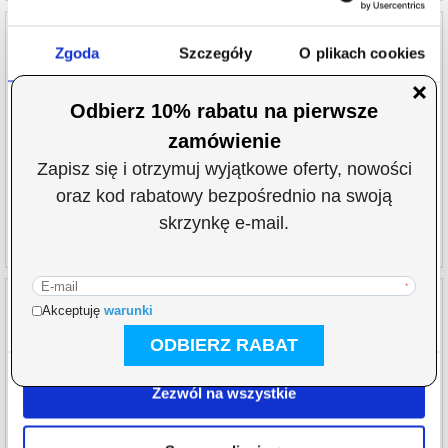
Zgoda
Szczegóły
O plikach cookies
Stojak do Ładowania do Apple Watch Series
Apple Watch Series 11/10/9/8/SE 3/SE
Ultra/8/SE (2022)/7/SE/6/5/4/3/2/1
(2022)/7/SE/6/5/4/3/2/1 Puro Loop Pasek -
Niniejsza strona korzysta z plików cookie
42mm/41mm/40mm/38mm
Wykorzystujemy pliki cookie do spersonalizowania treści
38,90
PLN
33,30
PLN
i reklam, aby oferować funkcje społecznościowe i
NR PRODUKTU:
248975-VAR
NR PRODUKTU:
2004098-VAR
analizować ruch w naszej witrynie. Informacje o tym, jak
korzystasz z naszej witryny, udostępniamy partnerom
społecznościowym, reklamowym i analitycznym.
Partnerzy mogą połączyć te informacje z innymi danymi
otrzymanymi od Ciebie lub uzyskanymi podczas
korzystania z ich usług.
Samsung Galaxy SmartTag 2 Silikonowe Etui
Apple AirTag Lokalizator Bluetooth
z Brelokiem
MX542ZM/A - 4 Szt.
Zezwól na wszystkie
563,80
38,90
PLN
394,50
PLN