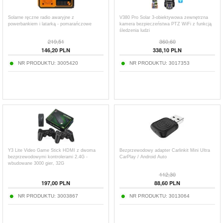
Solarne ręczne radio awaryjne z
V380 Pro Solar 3-obiektywowa zewnętrzna
powerbankiem i latarką - pomarańczowe
kamera bezpieczeństwa PTZ WiFi z funkcją
śledzenia ludzi
219,51
360,60
146,20
PLN
338,10
PLN
NR PRODUKTU:
3005420
NR PRODUKTU:
3017353
Y3 Lite Video Game Stick HDMI z dwoma
Bezprzewodowy adapter Carlinkit Mini Ultra
bezprzewodowymi kontrolerami 2.4G -
CarPlay / Android Auto
wbudowane 3000 gier, 32G
112,30
197,00
PLN
88,60
PLN
NR PRODUKTU:
3003867
NR PRODUKTU:
3013064