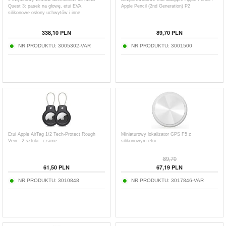
Quest 3: pasek na głowę, etui EVA,
Apple Pencil (2nd Generation) P2
silikonowe osłony uchwytów i inne
338,10
PLN
89,70
PLN
NR PRODUKTU:
3005302-VAR
NR PRODUKTU:
3001500
Etui Apple AirTag 1/2 Tech-Protect Rough
Miniaturowy lokalizator GPS F5 z
Vein - 2 sztuki - czarne
silikonowym etui
89,70
61,50
PLN
67,19
PLN
NR PRODUKTU:
3010848
NR PRODUKTU:
3017846-VAR