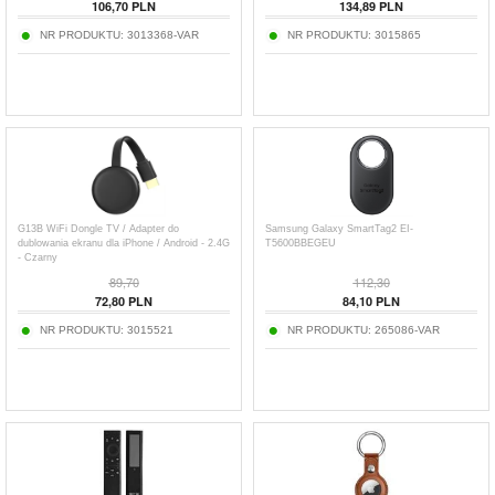
106,70
PLN
134,89
PLN
NR PRODUKTU:
3013368-VAR
NR PRODUKTU:
3015865
G13B WiFi Dongle TV / Adapter do
Samsung Galaxy SmartTag2 EI-
dublowania ekranu dla iPhone / Android - 2.4G
T5600BBEGEU
- Czarny
89,70
112,30
72,80
PLN
84,10
PLN
NR PRODUKTU:
3015521
NR PRODUKTU:
265086-VAR