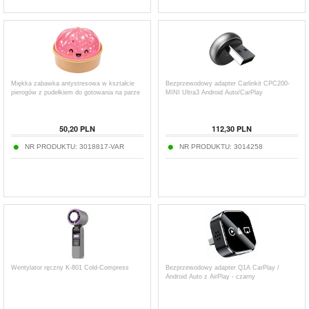
Miękka zabawka antystresowa w kształcie
Bezprzewodowy adapter Carlinkit CPC200-
pierogów z pudełkiem do gotowania na parze
MINI Ultra3 Android Auto/CarPlay
50,20
PLN
112,30
PLN
NR PRODUKTU:
3018817-VAR
NR PRODUKTU:
3014258
Wentylator ręczny K-801 Cold-Compress
Bezprzewodowy adapter Q1A CarPlay /
Android Auto z AirPlay - czarny