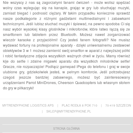
Nie wszyscy z nas są zagorzałymi fanami ćwiczeń - może wolisz spędzać
wolny czas wylegując się na kanapie, grając w gry lub słuchając muzyki,
zamiast biegać i podnosić ciężary. W takim przypadku koniecznie sprawdź
nasze podkategorie z różnymi gadżetami multimedialnymi i zabawkami
technicznymi. Jeśli lubisz słuchać muzyki i śpiewać, na pewno spodoba Ci się
nasz wybór wysokiej klasy głośników i mikrofonów, które łatwo łączą się ze
smartfonem lub tabletem przez Bluetooth. Możesz nawet zorganizować
wieczór karaoke z przyjaciółmi! Czy jesteś fanem fotografii? Nie musisz
wydawać fortuny na profesjonalne aparaty - dzięki uniwersalnemu zestawowi
obiektywów 3 w 1 możesz zamienić swój smartfon w aparat z najwyższej półki
i robić fantastyczne zdjęcia wszystkich ważnych chwil w życiu. Mamy również
kije do selfie i zdalne migawki aparatu dla wszystkich miłośników selfie!
Gracze, nie rozpaczajcie! Podłącz gamepad iPega do telefonu i graj w swoje
ulubione gry, gdziekolwiek jesteś, w pełnym komforcie. Jeśli potrzebujesz
czegoś jeszcze bardziej zabawnego, możesz być zainteresowany
urządzeniami Parrot MiniDrones, Cheerson Quadcopters lub własnym stołem
do gry w piłkarzyki!
MYTRENDYPHONE LOGISTICS APS
|
PLAC RODŁA 8 POK 710
|
70-419 SZCZECIN
|
SKLEP@MYTRENDYPHONE.PL
STRONA GŁÓWNA