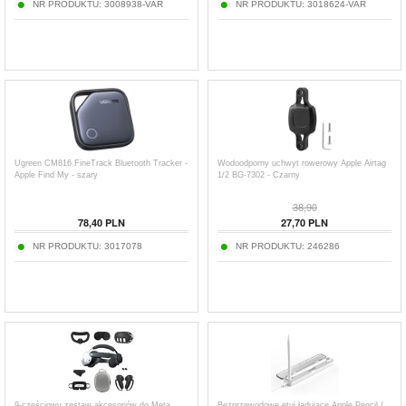
NR PRODUKTU:
3008938-VAR
NR PRODUKTU:
3018624-VAR
Ugreen CM816 FineTrack Bluetooth Tracker -
Wodoodporny uchwyt rowerowy Apple Airtag
Apple Find My - szary
1/2 BG-7302 - Czarny
38,90
78,40
PLN
27,70
PLN
NR PRODUKTU:
3017078
NR PRODUKTU:
246286
9-częściowy zestaw akcesoriów do Meta
Bezprzewodowe etui ładujące Apple Pencil /