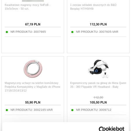
Kwadratowe magnesy mocy NdFeB -
1 zestaw wkładek dousznych do B&O
10x5x5mm - 50 szt.
Beoplay H7/H9/H9i
67,19
PLN
112,30
PLN
NR PRODUKTU:
3007665
NR PRODUKTU:
3007605-VAR
Magnetyczny uchwyt na telefon komórkowy
Ergonomiczny pasek na głowę do Meta Quest
Podpórka Kompatybilny z MagSafe do iPhone
3S - 360 Flippable VR Headband - Biały
17/16/15/14/13/12
112,30
55,90
PLN
105,50
PLN
NR PRODUKTU:
3002165-VAR
NR PRODUKTU:
3009712