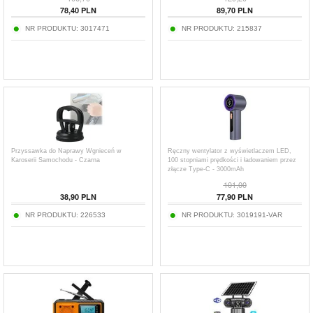
78,40
PLN
89,70
PLN
NR PRODUKTU:
3017471
NR PRODUKTU:
215837
Przyssawka do Naprawy Wgnieceń w
Ręczny wentylator z wyświetlaczem LED,
Karoserii Samochodu - Czarna
100 stopniami prędkości i ładowaniem przez
złącze Type-C - 3000mAh
101,00
38,90
PLN
77,90
PLN
NR PRODUKTU:
226533
NR PRODUKTU:
3019191-VAR