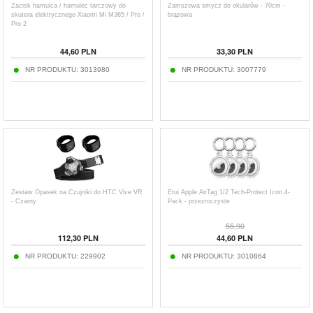
Zacisk hamulca / hamulec tarczowy do
Zamszowa smycz do okularów - 70cm -
skutera elektrycznego Xiaomi Mi M365 / Pro /
brązowa
Pro 2
44,60
PLN
33,30
PLN
NR PRODUKTU:
3013980
NR PRODUKTU:
3007779
Zestaw Opasek na Czujniki do HTC Vive VR
Etui Apple AirTag 1/2 Tech-Protect Icon 4-
- Czarny
Pack - przezroczyste
55,90
112,30
PLN
44,60
PLN
NR PRODUKTU:
229902
NR PRODUKTU:
3010864