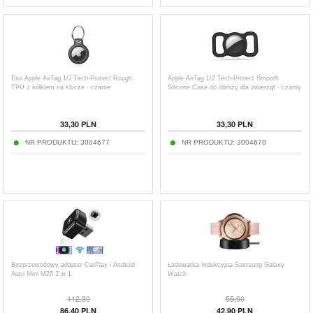
Etui Apple AirTag 1/2 Tech-Protect Rough
Apple AirTag 1/2 Tech-Protect Smooth
TPU z kółkiem na klucze - czarne
Silicone Case do obroży dla zwierząt - czarny
33,30
PLN
33,30
PLN
NR PRODUKTU:
3004677
NR PRODUKTU:
3004678
Bezprzewodowy adapter CarPlay i Android
Ładowarka Indukcyjna Samsung Galaxy
Auto Mini M26 2 w 1
Watch
112,30
55,90
86,40
PLN
42,90
PLN