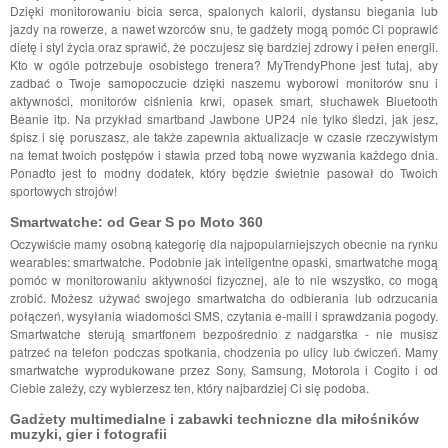
Dzięki monitorowaniu bicia serca, spalonych kalorii, dystansu biegania lub
jazdy na rowerze, a nawet wzorców snu, te gadżety mogą pomóc Ci poprawić
dietę i styl życia oraz sprawić, że poczujesz się bardziej zdrowy i pełen energii.
Kto w ogóle potrzebuje osobistego trenera? MyTrendyPhone jest tutaj, aby
zadbać o Twoje samopoczucie dzięki naszemu wyborowi monitorów snu i
aktywności, monitorów ciśnienia krwi, opasek smart, słuchawek Bluetooth
Beanie itp. Na przykład smartband Jawbone UP24 nie tylko śledzi, jak jesz,
śpisz i się poruszasz, ale także zapewnia aktualizacje w czasie rzeczywistym
na temat twoich postępów i stawia przed tobą nowe wyzwania każdego dnia.
Ponadto jest to modny dodatek, który będzie świetnie pasował do Twoich
sportowych strojów!
Smartwatche: od Gear S po Moto 360
Oczywiście mamy osobną kategorię dla najpopularniejszych obecnie na rynku
wearables: smartwatche. Podobnie jak inteligentne opaski, smartwatche mogą
pomóc w monitorowaniu aktywności fizycznej, ale to nie wszystko, co mogą
zrobić. Możesz używać swojego smartwatcha do odbierania lub odrzucania
połączeń, wysyłania wiadomości SMS, czytania e-maili i sprawdzania pogody.
Smartwatche sterują smartfonem bezpośrednio z nadgarstka - nie musisz
patrzeć na telefon podczas spotkania, chodzenia po ulicy lub ćwiczeń. Mamy
smartwatche wyprodukowane przez Sony, Samsung, Motorola i Cogito i od
Ciebie zależy, czy wybierzesz ten, który najbardziej Ci się podoba.
Gadżety multimedialne i zabawki techniczne dla miłośników
muzyki, gier i fotografii