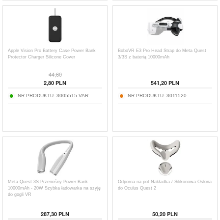
Apple Vision Pro Battery Case Power Bank
BoboVR E3 Pro Head Strap do Meta Quest
Protector Charger Silicone Cover
3/3S z baterią 10000mAh
44,60
2,80
PLN
541,20
PLN
NR PRODUKTU:
3005515-VAR
NR PRODUKTU:
3011520
Meta Quest 3S Przenośny Power Bank
Odporna na pot Nakładka / Silikonowa Osłona
10000mAh - 20W Szybka ładowarka na szyję
do Oculus Quest 2
do gogli VR
287,30
PLN
50,20
PLN