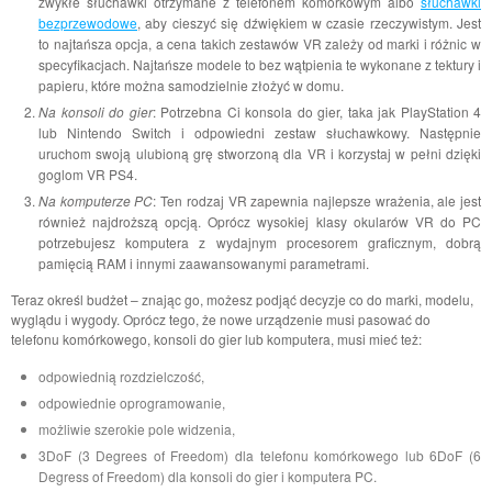
zwykłe słuchawki otrzymane z telefonem komórkowym albo
słuchawki
bezprzewodowe
, aby cieszyć się dźwiękiem w czasie rzeczywistym. Jest
to najtańsza opcja, a cena takich zestawów VR zależy od marki i różnic w
specyfikacjach. Najtańsze modele to bez wątpienia te wykonane z tektury i
papieru, które można samodzielnie złożyć w domu.
Na konsoli do gier
: Potrzebna Ci konsola do gier, taka jak PlayStation 4
lub Nintendo Switch i odpowiedni zestaw słuchawkowy. Następnie
uruchom swoją ulubioną grę stworzoną dla VR i korzystaj w pełni dzięki
goglom VR PS4.
Na komputerze PC
: Ten rodzaj VR zapewnia najlepsze wrażenia, ale jest
również najdroższą opcją. Oprócz wysokiej klasy okularów VR do PC
potrzebujesz komputera z wydajnym procesorem graficznym, dobrą
pamięcią RAM i innymi zaawansowanymi parametrami.
Teraz określ budżet – znając go, możesz podjąć decyzje co do marki, modelu,
wyglądu i wygody. Oprócz tego, że nowe urządzenie musi pasować do
telefonu komórkowego, konsoli do gier lub komputera, musi mieć też:
odpowiednią rozdzielczość,
odpowiednie oprogramowanie,
możliwie szerokie pole widzenia,
3DoF (3 Degrees of Freedom) dla telefonu komórkowego lub 6DoF (6
Degress of Freedom) dla konsoli do gier i komputera PC.