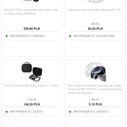
BoboVR S3 Pro Head Strap Meta Quest 3/3S
Silikonowe Etui na Zestaw Meta Quest 3 VR
w. Power Bank 10000mAh
55,90
529,90
PLN
50,20
PLN
NR PRODUKTU:
3005481
NR PRODUKTU:
4001342-VAR
Etui do Zestawu VR Oculus Quest 2 - Czarne
Etui ochronne na zestaw słuchawkowy Apple
Vision Pro MR TPU+PC z powłoką chroniącą
przed zarysowaniami
174,40
89,70
146,20
PLN
5,10
PLN
NR PRODUKTU:
232473
NR PRODUKTU:
3005514