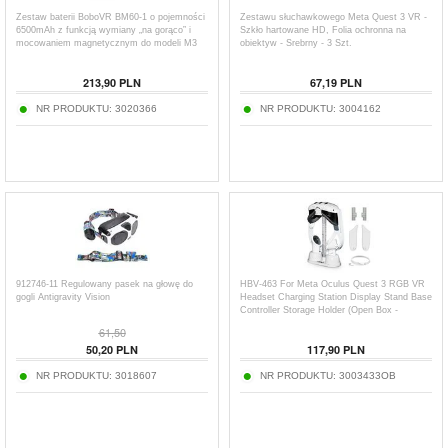
Zestaw baterii BoboVR BM60-1 o pojemności
Zestawu słuchawkowego Meta Quest 3 VR -
6500mAh z funkcją wymiany „na gorąco” i
Szkło hartowane HD, Folia ochronna na
mocowaniem magnetycznym do modeli M3
obiektyw - Srebrny - 3 Szt.
Pro+/M3
213,90
PLN
67,19
PLN
NR PRODUKTU:
3020366
NR PRODUKTU:
3004162
912746-11 Regulowany pasek na głowę do
HBV-463 For Meta Oculus Quest 3 RGB VR
gogli Antigravity Vision
Headset Charging Station Display Stand Base
Controller Storage Holder (Open Box -
Excellent)
61,50
50,20
PLN
117,90
PLN
NR PRODUKTU:
3018607
NR PRODUKTU:
3003433OB