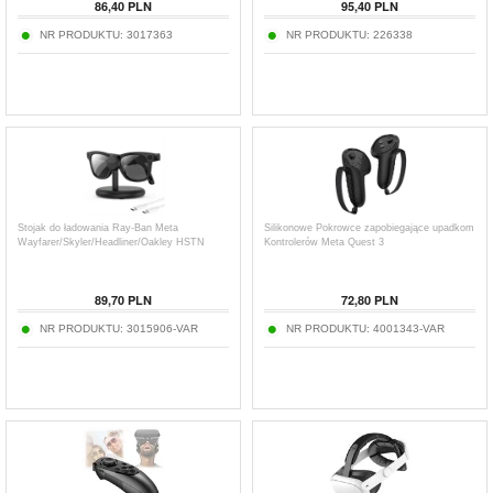
86,40
PLN
95,40
PLN
NR PRODUKTU:
3017363
NR PRODUKTU:
226338
Stojak do ładowania Ray-Ban Meta
Silikonowe Pokrowce zapobiegające upadkom
Wayfarer/Skyler/Headliner/Oakley HSTN
Kontrolerów Meta Quest 3
89,70
PLN
72,80
PLN
NR PRODUKTU:
3015906-VAR
NR PRODUKTU:
4001343-VAR