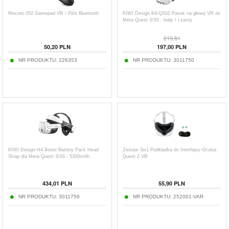
Mocute 052 Gamepad VR / Pilot Bluetooth
KIWI Design K4-QS02 Pasek na głowę VR do
Meta Quest 3/3S - biały / czarny
219,51
50,20
PLN
197,00
PLN
NR PRODUKTU:
226353
NR PRODUKTU:
3011750
KIWI Design H4 Boost Battery Pack Head
Zestaw 3w1 Podkładka do Interfejsu Oculus
Strap dla Meta Quest 3/3S - 5300mAh
Quest 2 VR
434,01
PLN
55,90
PLN
NR PRODUKTU:
3011756
NR PRODUKTU:
252001-VAR