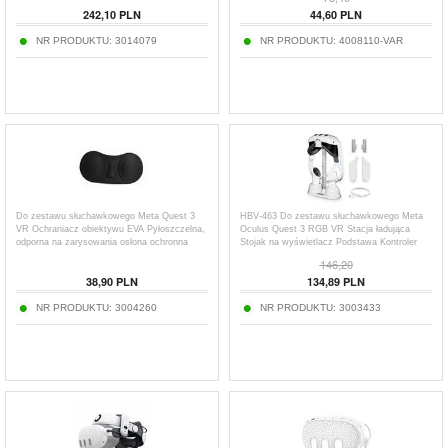
242,10
PLN
44,60
PLN
NR PRODUKTU:
3014079
NR PRODUKTU:
4008110-VAR
Do zestawu słuchawkowego Meta Quest 3
HBV-463 Do zestawu słuchawkowego Meta
VR Ochraniacz obiektywu EVA Pyłoszczelna,
Oculus Quest 3 RGB VR Stacja ładująca
odporna na zarysowania osłona ochronna
Stojak na wyświetlacz Podstawa Kontroler
obiektywu VR
Uchwyt do przechowywania
146,20
38,90
PLN
134,89
PLN
NR PRODUKTU:
3004260
NR PRODUKTU:
3003433