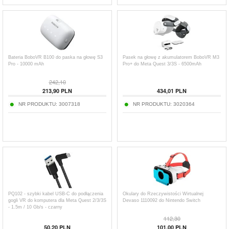
Bateria BoboVR B100 do paska na głowę S3
Pasek na głowę z akumulatorem BoboVR M3
Pro - 10000 mAh
Pro+ do Meta Quest 3/3S - 6500mAh
242,10
213,90
PLN
434,01
PLN
NR PRODUKTU:
3007318
NR PRODUKTU:
3020364
PQ102 - szybki kabel USB-C do podłączenia
Okulary do Rzeczywistości Wirtualnej
gogli VR do komputera dla Meta Quest 2/3/3S
Devaso 1110092 do Nintendo Switch
- 1.5m / 10 Gb/s - czarny
112,30
50,20
PLN
101,00
PLN