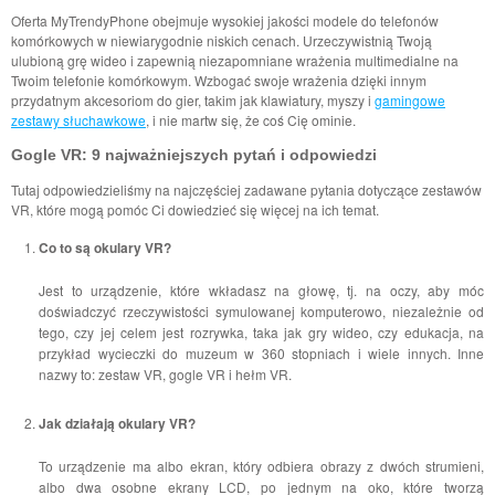
Oferta MyTrendyPhone obejmuje wysokiej jakości modele do telefonów
komórkowych w niewiarygodnie niskich cenach. Urzeczywistnią Twoją
ulubioną grę wideo i zapewnią niezapomniane wrażenia multimedialne na
Twoim telefonie komórkowym. Wzbogać swoje wrażenia dzięki innym
przydatnym akcesoriom do gier, takim jak klawiatury, myszy i
gamingowe
zestawy słuchawkowe
, i nie martw się, że coś Cię ominie.
Gogle VR: 9 najważniejszych pytań i odpowiedzi
Tutaj odpowiedzieliśmy na najczęściej zadawane pytania dotyczące zestawów
VR, które mogą pomóc Ci dowiedzieć się więcej na ich temat.
Co to są okulary VR?
Jest to urządzenie, które wkładasz na głowę, tj. na oczy, aby móc
doświadczyć rzeczywistości symulowanej komputerowo, niezależnie od
tego, czy jej celem jest rozrywka, taka jak gry wideo, czy edukacja, na
przykład wycieczki do muzeum w 360 stopniach i wiele innych. Inne
nazwy to: zestaw VR, gogle VR i hełm VR.
Jak działają okulary VR?
To urządzenie ma albo ekran, który odbiera obrazy z dwóch strumieni,
albo dwa osobne ekrany LCD, po jednym na oko, które tworzą