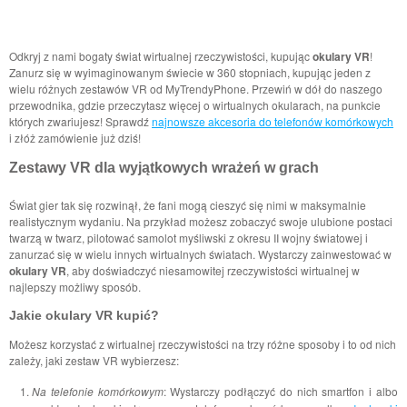
Odkryj z nami bogaty świat wirtualnej rzeczywistości, kupując
okulary VR
!
Zanurz się w wyimaginowanym świecie w 360 ​​stopniach, kupując jeden z
wielu różnych zestawów VR od MyTrendyPhone. Przewiń w dół do naszego
przewodnika, gdzie przeczytasz więcej o wirtualnych okularach, na punkcie
których zwariujesz! Sprawdź
najnowsze akcesoria do telefonów komórkowych
i złóż zamówienie już dziś!
Zestawy VR dla wyjątkowych wrażeń w grach
Świat gier tak się rozwinął, że fani mogą cieszyć się nimi w maksymalnie
realistycznym wydaniu. Na przykład możesz zobaczyć swoje ulubione postaci
twarzą w twarz, pilotować samolot myśliwski z okresu II wojny światowej i
zanurzać się w wielu innych wirtualnych światach. Wystarczy zainwestować w
okulary VR
, aby doświadczyć niesamowitej rzeczywistości wirtualnej w
najlepszy możliwy sposób.
Jakie okulary VR kupić?
Możesz korzystać z wirtualnej rzeczywistości na trzy różne sposoby i to od nich
zależy, jaki zestaw VR wybierzesz:
Na telefonie komórkowym
: Wystarczy podłączyć do nich smartfon i albo