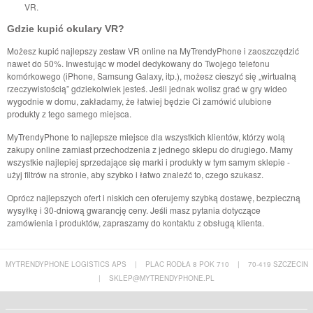
VR.
Gdzie kupić okulary VR?
Możesz kupić najlepszy zestaw VR online na MyTrendyPhone i zaoszczędzić
nawet do 50%. Inwestując w model dedykowany do Twojego telefonu
komórkowego (iPhone, Samsung Galaxy, itp.), możesz cieszyć się „wirtualną
rzeczywistością” gdziekolwiek jesteś. Jeśli jednak wolisz grać w gry wideo
wygodnie w domu, zakładamy, że łatwiej będzie Ci zamówić ulubione
produkty z tego samego miejsca.
MyTrendyPhone to najlepsze miejsce dla wszystkich klientów, którzy wolą
zakupy online zamiast przechodzenia z jednego sklepu do drugiego. Mamy
wszystkie najlepiej sprzedające się marki i produkty w tym samym sklepie -
użyj filtrów na stronie, aby szybko i łatwo znaleźć to, czego szukasz.
Oprócz najlepszych ofert i niskich cen oferujemy szybką dostawę, bezpieczną
wysyłkę i 30-dniową gwarancję ceny. Jeśli masz pytania dotyczące
zamówienia i produktów, zapraszamy do kontaktu z obsługą klienta.
MYTRENDYPHONE LOGISTICS APS
|
PLAC RODŁA 8 POK 710
|
70-419 SZCZECIN
|
SKLEP@MYTRENDYPHONE.PL