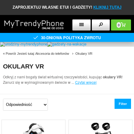
ZAPROJEKTUJ WŁASNE ETUI I GADŻETY!
KLIKNIJ TUTAJ
0
30-DNIOWA POLITYKA ZWROTU
«
Powrót
Jesteś tutaj:
Akcesoria do telefonów
Okulary VR
OKULARY VR
Odkryj z nami bogaty świat wirtualnej rzeczywistości, kupując
okulary VR
!
Zanurz się w wyimaginowanym świecie w
...
Czytaj więcej
Filter