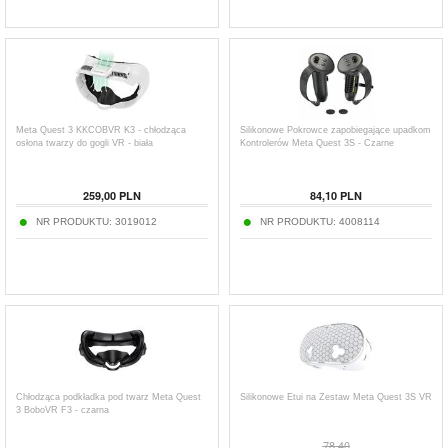
Meta Quest 3 KKCOBVR K3 - chłodząca
Silikonowe Pokrowce zapobiegające upadkom
osłona twarzy do gogli VR - biała
Kontrolerów Meta Quest 3S - Czarne
259,00
PLN
84,10
PLN
NR PRODUKTU:
3019012
NR PRODUKTU:
4008114
Chłodząca podkładka pod twarz Meta Quest
Silikonowe Etui na Zestaw Meta Quest 3S VR
3 BoboVR F3 - czarna
78,40