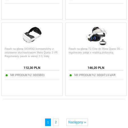
Pasek na głowę DEVASO kompatybilny z
Pasek na głowę T2 Elite do Meta Quest 3S -
zestawem słuchawkowym Meta Quest 3 VR
regulowany pałąk z miękką poduszką
Regulowany pasek w wersji 2.0, biały
112,30
PLN
146,20
PLN
NR PRODUKTU:
3003801
NR PRODUKTU:
3009713-VAR
2
Następny »
1