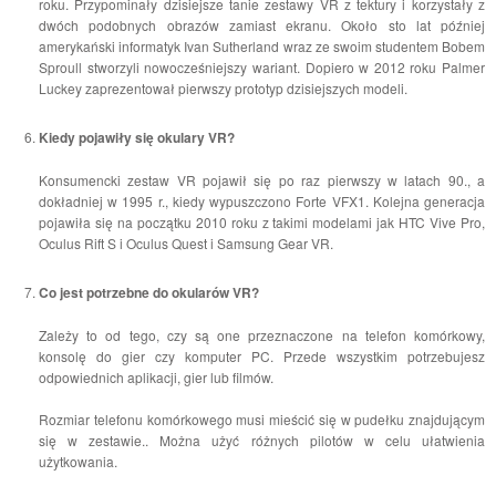
roku. Przypominały dzisiejsze tanie zestawy VR z tektury i korzystały z
dwóch podobnych obrazów zamiast ekranu. Około sto lat później
amerykański informatyk Ivan Sutherland wraz ze swoim studentem Bobem
Sproull stworzyli nowocześniejszy wariant. Dopiero w 2012 roku Palmer
Luckey zaprezentował pierwszy prototyp dzisiejszych modeli.
Kiedy pojawiły się okulary VR?
Konsumencki zestaw VR pojawił się po raz pierwszy w latach 90., a
dokładniej w 1995 r., kiedy wypuszczono Forte VFX1. Kolejna generacja
pojawiła się na początku 2010 roku z takimi modelami jak HTC Vive Pro,
Oculus Rift S i Oculus Quest i Samsung Gear VR.
Co jest potrzebne do okularów VR?
Zależy to od tego, czy są one przeznaczone na telefon komórkowy,
konsolę do gier czy komputer PC. Przede wszystkim potrzebujesz
odpowiednich aplikacji, gier lub filmów.
Rozmiar telefonu komórkowego musi mieścić się w pudełku znajdującym
się w zestawie.. Można użyć różnych pilotów w celu ułatwienia
użytkowania.