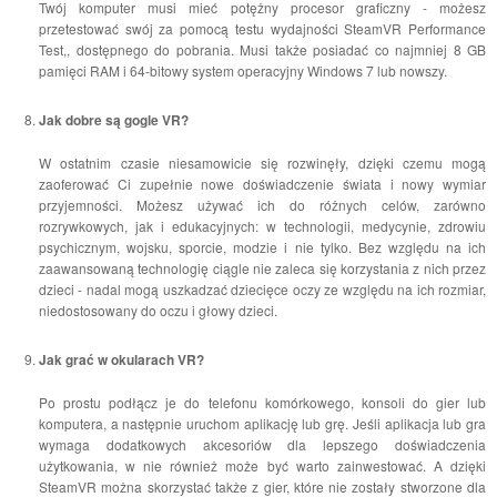
Twój komputer musi mieć potężny procesor graficzny - możesz
przetestować swój za pomocą testu wydajności SteamVR Performance
Test,, dostępnego do pobrania. Musi także posiadać co najmniej 8 GB
pamięci RAM i 64-bitowy system operacyjny Windows 7 lub nowszy.
Jak dobre są gogle VR?
W ostatnim czasie niesamowicie się rozwinęły, dzięki czemu mogą
zaoferować Ci zupełnie nowe doświadczenie świata i nowy wymiar
przyjemności. Możesz używać ich do różnych celów, zarówno
rozrywkowych, jak i edukacyjnych: w technologii, medycynie, zdrowiu
psychicznym, wojsku, sporcie, modzie i nie tylko. Bez względu na ich
zaawansowaną technologię ciągle nie zaleca się korzystania z nich przez
dzieci - nadal mogą uszkadzać dziecięce oczy ze względu na ich rozmiar,
niedostosowany do oczu i głowy dzieci.
Jak grać w okularach VR?
Po prostu podłącz je do telefonu komórkowego, konsoli do gier lub
komputera, a następnie uruchom aplikację lub grę. Jeśli aplikacja lub gra
wymaga dodatkowych akcesoriów dla lepszego doświadczenia
użytkowania, w nie również może być warto zainwestować. A dzięki
SteamVR można skorzystać także z gier, które nie zostały stworzone dla