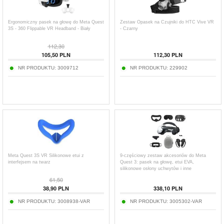
Ergonomiczny pasek na głowę do Meta Quest
Zestaw Opasek na Czujniki do HTC Vive VR
3S - 360 Flippable VR Headband - Biały
- Czarny
112,30
105,50
PLN
112,30
PLN
NR PRODUKTU:
3009712
NR PRODUKTU:
229902
Meta Quest 3S VR Silikonowe etui z
9-częściowy zestaw akcesoriów do Meta
interfejsem na twarz
Quest 3: pasek na głowę, etui EVA,
silikonowe osłony uchwytów i inne
61,50
38,90
PLN
338,10
PLN
NR PRODUKTU:
3008938-VAR
NR PRODUKTU:
3005302-VAR