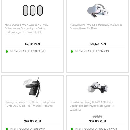
Meta Quest 3 VR Headset HD Folia
Nauszniki FiiTVR B2 z Redukcją Hałasu do
Ochronna na Soczewkę ze Szkła
Oculus Quest 2 - Białe
Hartowanego - Czarna - 3 Szt.
67,19
PLN
123,60
PLN
NR PRODUKTU:
3004148
NR PRODUKTU:
232933
Okulary Lemorele HD200 AR z adapterem
Opaska na Głowę BoboVR M3 Pro z
HDMI/USB-C do Fire TV Stick - czarne
Dodatkową Baterią do Meta Quest 3 -
5200mAh
326,80
292,90
PLN
309,80
PLN
NR PRODUKTU:
3018944
NR PRODUKTU:
4001104-VAR