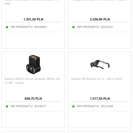
biały
1.241,00
PLN
2.239,90
PLN
NR PRODUKTU:
3009883
NR PRODUKTU:
3011916
Kamera XREAL Eye do okularów XREAL AR -
Okulary AR RayNeo Air 2s - Micro OLED
12 MP - czarna
659,70
PLN
1.517,50
PLN
NR PRODUKTU:
3016677
NR PRODUKTU:
3012188