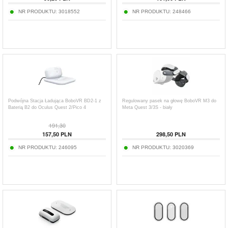
NR PRODUKTU:
3018552
NR PRODUKTU:
248466
Podwójna Stacja Ładująca BoboVR BD2-1 z
Regulowany pasek na głowę BoboVR M3 do
Baterią B2 do Oculus Quest 2/Pico 4
Meta Quest 3/3S - biały
191,30
157,50
PLN
298,50
PLN
NR PRODUKTU:
246095
NR PRODUKTU:
3020369