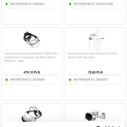
NR PRODUKTU:
3009441
NR PRODUKTU:
229533-VAR
Pasek na głowę z akumulatorem AMVR BS1 i
Przewodowe słuchawki douszne do Meta
wentylatorem chłodzącym do Meta Quest 3 -
Quest 3 VR Akcesoria
8000mAh - biały
479,10
PLN
72,80
PLN
NR PRODUKTU:
3018839
NR PRODUKTU:
3004257