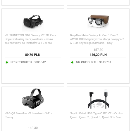
VR SHINECON G10 Okulary VR 3D Kask
Ray-Ban Meta Okulary AI Gen 1/Gen 2
Gogle wirtualnej rzeczywistości Zestaw
AMVR CD3 Magnetyczna stacja dokująca 2
słuchawkowy do telefonów 4,7-7,0 cali
w 1 do szybkiego ładowania - biały
157,50
89,70
PLN
146,20
PLN
NR PRODUKTU:
3003642
NR PRODUKTU:
3015731
VRG Q8 Smartfon VR Headset - 5-7" -
Szybki Kabel USB Type-C PC VR - Oculus
Czarny
Quest, Quest 2, Quest 3, Quest 3S - 5 m
112,30