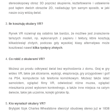
stereoskopowy obraz 3D poprzez skupienie, kształtowanie i ustawienie
pod kątem dwóch obrazów 2D, naśladując tym samym sposób, w jaki
nasze oczy widzą świat.
Ile kosztują okulary VR?
Rynek VR rozwinął się ostatnio tak bardzo, że możliwe jest znalezienie
tańszych modeli, np. wykonanych z papieru i tektury, które kosztują
kilkadziesiąt złotych, podczas gdy wysokiej klasy alternatywa może
kosztować nawet
kilka tysięcy złotych
.
Co robić z okularami VR?
Możesz po prostu odkrywać świat bez wychodzenia z domu. Graj w gry
wideo VR, takie jak strzelanie, wyścigi, eksploracja, gry przygodowe i golf
na PS4, komputerze lub telefonie komórkowym. Możesz także latać
samolotem, oglądać filmy VR, odwiedzać różne muzea, oglądać
mieszkania przed wyborem konkretnego, a także inne miejsca na całym
świecie, takie jak uczelnie, kolejki górskie itp.
Kto wynalazł okulary VR?
Brytyjski fizyk Charles Wheatstone stworzył obudowę stereo już w 1838