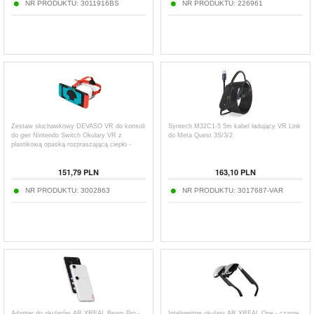
NR PRODUKTU:
3011916BS
NR PRODUKTU:
226961
Zestaw słuchawkowy DEVASO VR do konsoli
Syntech M32C1-5 5m kabel ładujący VR Link
do gier Nintendo Switch Okulary VR z
do Meta Quest 3S/3/2
plastikową opaską rozpraszającą ciepło -
biały/niebieski
151,79
PLN
163,10
PLN
NR PRODUKTU:
3002863
NR PRODUKTU:
3017687-VAR
Adapter do okularów AR XREAL Beam Pro -
Inteligentne okulary AR XREAL One - czarne