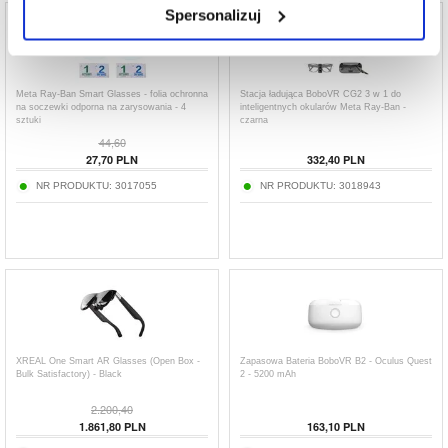
Spersonalizuj
Meta Ray-Ban Smart Glasses - folia ochronna
Stacja ładująca BoboVR CG2 3 w 1 do
na soczewki odporna na zarysowania - 4
inteligentnych okularów Meta Ray-Ban -
sztuki
czarna
44,60
27,70
PLN
332,40
PLN
NR PRODUKTU:
3017055
NR PRODUKTU:
3018943
XREAL One Smart AR Glasses (Open Box -
Zapasowa Bateria BoboVR B2 - Oculus Quest
Bulk Satisfactory) - Black
2 - 5200 mAh
2.200,40
1.861,80
PLN
163,10
PLN