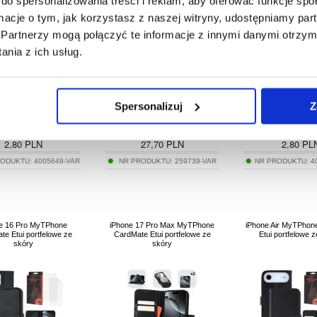
do spersonalizowania treści i reklam, aby oferować funkcje sp
ormacje o tym, jak korzystasz z naszej witryny, udostępniamy p
Partnerzy mogą połączyć te informacje z innymi danymi otrzym
nia z ich usług.
Spersonalizuj
Z
55,90
101,00
38,90
2,80
PLN
27,70
PLN
2,80
PL
RODUKTU:
4005649-VAR
NR PRODUKTU:
259739-VAR
NR PRODUKTU:
4
e 16 Pro MyTPhone
iPhone 17 Pro Max MyTPhone
iPhone Air MyTPhon
te Etui portfelowe ze
CardMate Etui portfelowe ze
Etui portfelowe 
skóry
skóry