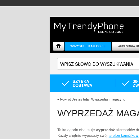
WSZYSTKIE KATEGORIE
AKCESORIA D
SZYBKA
30
DOSTAWA
ZW
«
Powrót
Jesteś tutaj:
Wyprzedaż magazynu
WYPRZEDAŻ MAG
Ta kategoria obejmuje
wyprzedaż
akcesoriów do
Każdy chętnie wyposaży swój
telefon komórkow