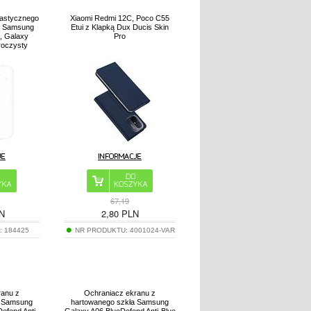
lastycznego
Xiaomi Redmi 12C, Poco C55
ip Samsung
Etui z Klapką Dux Ducis Skin
, Galaxy
Pro
roczysty
67,19
N
2,80
PLN
:
184425
NR PRODUKTU:
4001024-VAR
ranu z
Ochraniacz ekranu z
a Samsung
hartowanego szkła Samsung