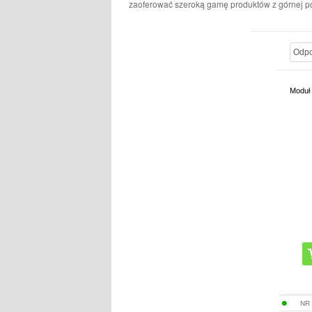
zaoferować szeroką gamę produktów z górnej pó
Moduł 
NR