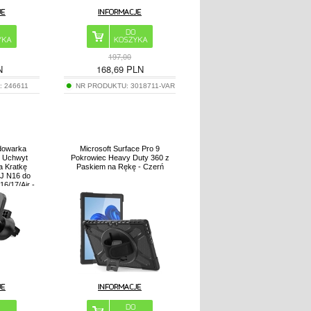
197,00
N
168,69
PLN
:
246611
NR PRODUKTU:
3018711-VAR
dowarka
Microsoft Surface Pro 9
 Uchwyt
Pokrowiec Heavy Duty 360 z
 Kratkę
Paskiem na Rękę - Czerń
J N16 do
16/17/Air -