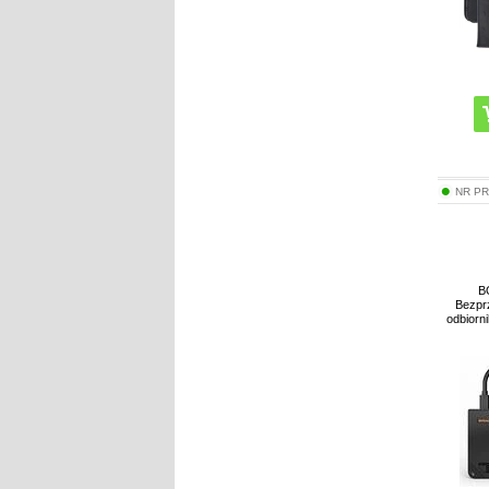
NR P
B
Bezpr
odbiorn