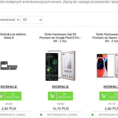
łki dostępnych w konkurencyjnych cenach. Zajrzyj do naszego przewodnika i spra
Głośnika do telefonu
Szkło Hartowane Saii 3D
Szkło Hartowane
Nokia 8
Premium do Google Pixel 6 Pro -
Premium do Xiaomi M
9H - 2 Szt.
9H - 2 Szt
44,60
44,60
67,19
2,80
PLN
10,70
PLN
2,80
PL
 PRODUKTU:
186841
NR PRODUKTU:
233834
NR PRODUKTU