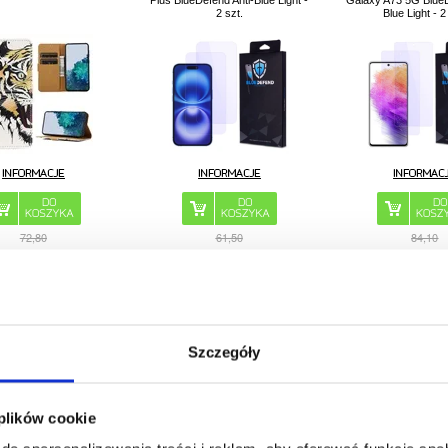
Plus BlueDefend Anti-Blue Light -
Galaxy A73 5G BlueD
2 szt.
Blue Light - 2
72,80
61,50
84,10
2,80
PLN
44,60
PLN
2,80
PL
RODUKTU:
248340-VAR
NR PRODUKTU:
2005680
NR PRODUKTU
Szczegóły
g Galaxy F34/M34 5G
Xiaomi Pad 6/Pad 6 Pro Etui
Xiaomi Redmi K70/K
z Płynnego Silikonu
Folio Tri-Fold Dux Ducis Toby
F6 Pro Pokrowiec 
Hybrid
 plików cookie