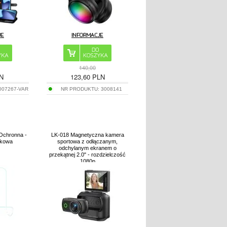
140,00
N
123,60
PLN
007267-VAR
NR PRODUKTU:
3008141
 Ochronna -
LK-018 Magnetyczna kamera
skowa
sportowa z odłączanym,
odchylanym ekranem o
przekątnej 2.0" - rozdzielczość
1080p