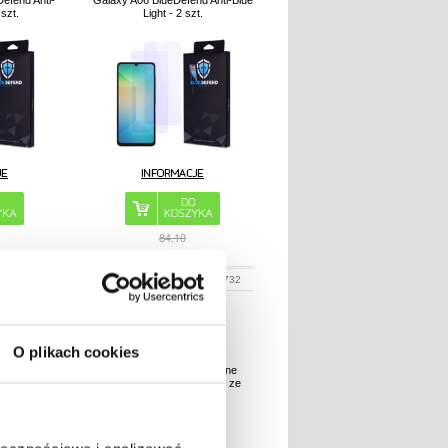
efend Anti-
Galaxy A06 BlueDefend Anti-Blue
 szt.
Light - 2 szt.
84,10
N
2,80
PLN
:
2005707
NR PRODUKTU:
2005732
O plikach cookies
70 Pro/Poco
iPhone 16 Plus MyTPhone
Anti-Shock
CardMate Etui portfelowe ze
skóry