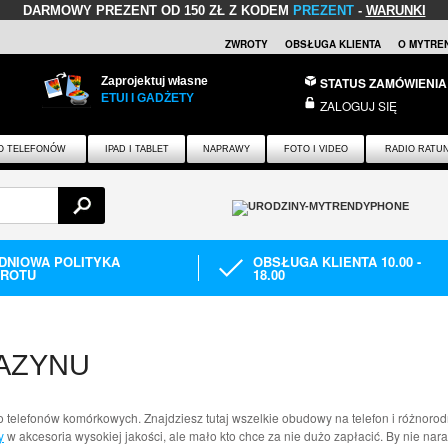
DARMOWY PREZENT
OD 150 ZŁ Z KODEM
PREZENT
-
WARUNKI
ZWROTY
OBSŁUGA KLIENTA
O MYTRE
Zaprojektuj własne
STATUS ZAMÓWIENIA
ETUI I GADŻETY
ZALOGUJ SIĘ
O TELEFONÓW
IPAD I TABLET
NAPRAWY
FOTO I VIDEO
RADIO RATU
-DNIOWA POLITYKA
OBSŁUGA KLIENTA 10.00 -
ROTU
18.00
AZYNU
 telefonów komórkowych. Znajdziesz tutaj wszelkie obudowy na telefon i różnorodn
y
w akcesoria wysokiej jakości, ale mało kto chce za nie dużo zapłacić. By nie na