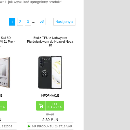
wdź, jak wyszukać upragniony produkt!
...
53
2
3
Następny »
1
 Saii 3D
Etui z TPU z Uchwytem
i 11 Pro -
Pierścieniowym do Huawei Nova
.
10
61,50
N
2,80
PLN
:
232554
NR PRODUKTU:
242712-VAR