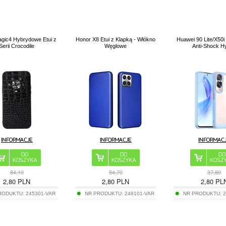
gic4 Hybrydowe Etui z
Honor X8 Etui z Klapką - Włókno
Huawei 90 Lite/X50i
Serii Crocodile
Węglowe
Anti-Shock H
84,10
54,70
37,80
2,80
PLN
2,80
PLN
2,80
PL
RODUKTU:
245301-VAR
NR PRODUKTU:
248101-VAR
NR PRODUKTU: