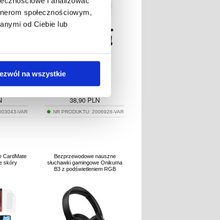
ołecznościowe i analizować
artnerom społecznościowym,
anymi od Ciebie lub
ezwól na wszystkie
140,50
N
38,90
PLN
003043-VAR
NR PRODUKTU:
2006928-VAR
e CardMate
Bezprzewodowe nauszne
ze skóry
słuchawki gamingowe Onikuma
B3 z podświetleniem RGB