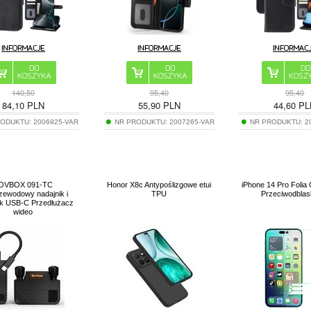
140,50
95,40
95,40
84,10
PLN
55,90
PLN
44,60
PL
RODUKTU:
2006925-VAR
NR PRODUKTU:
2007265-VAR
NR PRODUKTU:
2
OVBOX 091-TC
Honor X8c Antypoślizgowe etui
iPhone 14 Pro Folia
zewodowy nadajnik i
TPU
Przeciwodbla
ik USB-C Przedłużacz
wideo