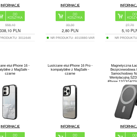
558,10
33,30
27,70
338,10
PLN
2,80
PLN
5,10
PL
 PRODUKTU:
3011646
NR PRODUKTU:
4010880-VAR
NR PRODUKTU
ane etui iPhone 16 -
Lustrzane etui iPhone 16 Pro -
Magnetyczna Ła
tybilne z MagSafe -
kompatybilne z MagSafe -
Bezprzewodowa /
czarne
czarne
Samochodowy Na
Wentylacyjną SZD
iPhone 12/13/14/15/
15W