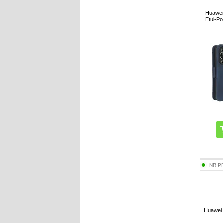
Huawei 
Etui-Po
NR P
Huawei 