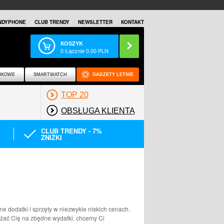
NDYPHONE
CLUB TRENDY
NEWSLETTER
KONTAKT
KOSZYK
0
Łącznie
0,00
PLN
NKOWE
SMARTWATCH
GADŻETY LETNIE
TOP 20
OBSŁUGA KLIENTA
CLUB TRENDY - 7%
ZNIŻKI
e dodatki i sprzęty w niezwykle niskich cenach.
rażać Cię na zbędne wydatki, chcemy Ci