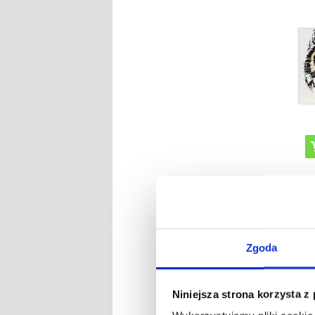
NR P
Zgoda
Samsun
Etui 
Niniejsza strona korzysta z