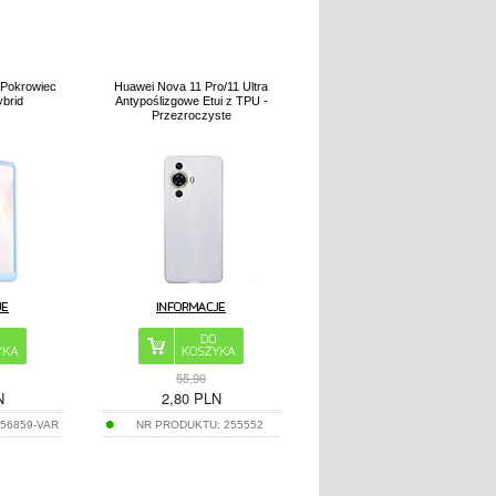
 Pokrowiec
Huawei Nova 11 Pro/11 Ultra
ybrid
Antypoślizgowe Etui z TPU -
Przezroczyste
55,90
N
2,80
PLN
256859-VAR
NR PRODUKTU:
255552