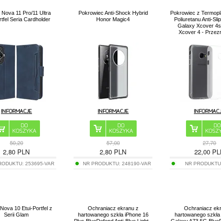
Nova 11 Pro/11 Ultra
Pokrowiec Anti-Shock Hybrid
Pokrowiec z Termop
rtfel Seria Cardholder
Honor Magic4
Poliuretanu Anti-Sl
Galaxy Xcover 4s
Xcover 4 - Przez
50,20
57,00
27,70
2,80
PLN
2,80
PLN
22,00
PL
RODUKTU:
253695-VAR
NR PRODUKTU:
248190-VAR
NR PRODUKTU
Nova 10 Etui-Portfel z
Ochraniacz ekranu z
Ochraniacz ek
Serii Glam
hartowanego szkła iPhone 16
hartowanego szkł