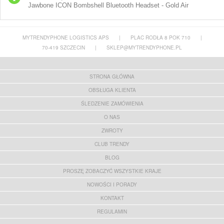
Jawbone ICON Bombshell Bluetooth Headset - Gold Air
MYTRENDYPHONE LOGISTICS APS
|
PLAC RODŁA 8 POK 710
|
70-419 SZCZECIN
|
SKLEP@MYTRENDYPHONE.PL
STRONA GŁÓWNA
OBSŁUGA KLIENTA
ŚLEDZENIE ZAMÓWIENIA
O NAS
ZWROTY
CLUB TRENDY
BLOG
PROSZĘ ZOBACZYĆ WSZYSTKIE KRAJE
NOWOŚCI I PORADY
KONTAKT
REGULAMIN