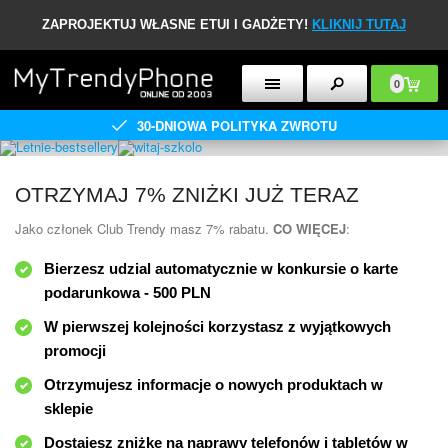
ZAPROJEKTUJ WŁASNE ETUI I GADŻETY!
KLIKNIJ TUTAJ
0
30-DNIOWA POLITYKA ZWROTU
OTRZYMAJ 7% ZNIŻKI JUŻ TERAZ
Jako członek Club Trendy masz 7% rabatu.
CO WIĘCEJ
:
Bierzesz udzial automatycznie w konkursie o karte
podarunkowa - 500 PLN
W pierwszej kolejności korzystasz z wyjątkowych
promocji
Otrzymujesz informacje o nowych produktach w
sklepie
Dostajesz zniżkę na naprawy telefonów i tabletów w