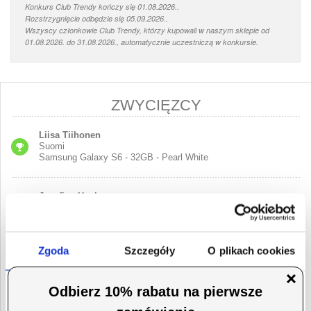
Konkurs Club Trendy kończy się 01.08.2026..
Rozstrzygnięcie odbędzie się 05.09.2026..
Wszyscy członkowie Club Trendy, którzy kupowali w naszym sklepie od
01.08.2026. do 31.08.2026., automatycznie uczestniczą w konkursie.
ZWYCIĘZCY
Liisa Tiihonen
Suomi
Samsung Galaxy S6 - 32GB - Pearl White
Josefine Hagberg
Sverige
iPad mini 3 Wi-Fi Cellular - 16GB - Gold
Zgoda
Szczegóły
O plikach cookies
Nick De Moor
Belgium
LG G3 – 32GB
Niniejsza strona korzysta z plików cookie