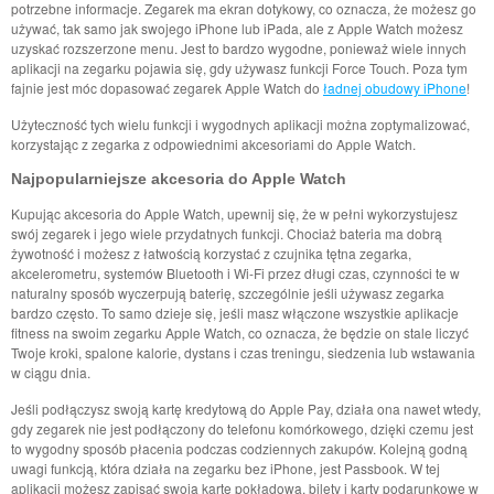
potrzebne informacje. Zegarek ma ekran dotykowy, co oznacza, że możesz go
używać, tak samo jak swojego iPhone lub iPada, ale z Apple Watch możesz
uzyskać rozszerzone menu. Jest to bardzo wygodne, ponieważ wiele innych
aplikacji na zegarku pojawia się, gdy używasz funkcji Force Touch. Poza tym
fajnie jest móc dopasować zegarek Apple Watch do
ładnej obudowy iPhone
!
Użyteczność tych wielu funkcji i wygodnych aplikacji można zoptymalizować,
korzystając z zegarka z odpowiednimi akcesoriami do Apple Watch.
Najpopularniejsze akcesoria do Apple Watch
Kupując akcesoria do Apple Watch, upewnij się, że w pełni wykorzystujesz
swój zegarek i jego wiele przydatnych funkcji. Chociaż bateria ma dobrą
żywotność i możesz z łatwością korzystać z czujnika tętna zegarka,
akcelerometru, systemów Bluetooth i Wi-Fi przez długi czas, czynności te w
naturalny sposób wyczerpują baterię, szczególnie jeśli używasz zegarka
bardzo często. To samo dzieje się, jeśli masz włączone wszystkie aplikacje
fitness na swoim zegarku Apple Watch, co oznacza, że ​​będzie on stale liczyć
Twoje kroki, spalone kalorie, dystans i czas treningu, siedzenia lub wstawania
w ciągu dnia.
Jeśli podłączysz swoją kartę kredytową do Apple Pay, działa ona nawet wtedy,
gdy zegarek nie jest podłączony do telefonu komórkowego, dzięki czemu jest
to wygodny sposób płacenia podczas codziennych zakupów. Kolejną godną
uwagi funkcją, która działa na zegarku bez iPhone, jest Passbook. W tej
aplikacji możesz zapisać swoją kartę pokładową, bilety i karty podarunkowe w