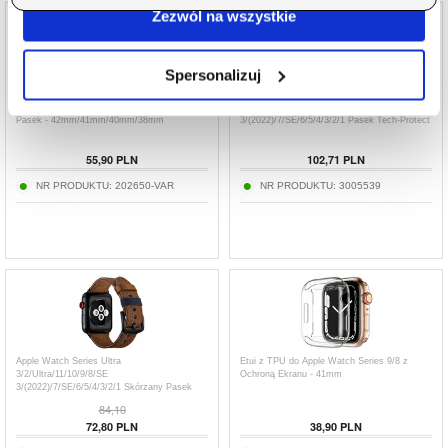
Zezwól na wszystkie
Spersonalizuj
Apple Watch Series 11/10/9/8/SE 3/SE
Apple Watch Series Ultra
(2022)/7/SE/6/5/4/3/2/1 Cienki Skórzany
3/2/Ultra/11/10/9/8/SE
Pasek - 42mm/41mm/40mm/38mm
3/(2022)/7/SE/6/5/4/3/2/1 Pasek Tech-Protect
Delta Pro - 49mm/46mm/45mm/44mm/42mm
- Czarny / Tytanowy
55,90
PLN
102,71
PLN
NR PRODUKTU:
202650-VAR
NR PRODUKTU:
3005539
Apple Watch Series Ultra
Etui z TPU do Apple Watch Series 9/8 z
3/2/Ultra/11/10/9/8/SE
Ochroną Ekranu - 41mm
3/(2022)/7/SE/6/5/4/3/2/1 Skórzany Pasek
Stitched - 49mm/45mm/44mm/42mm - Brąz
84,10
72,80
PLN
38,90
PLN