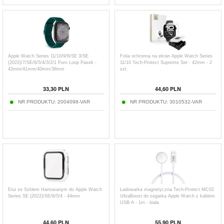
Apple Watch Series 11/10/9/8/SE 3/SE
Folia ochronna na ekran Apple Watch Series
(2022)/7/SE/6/5/4/3/2/1 Puro Loop Pasek -
11/10 Tech-Protect Supreme Set - 42mm - 2
42mm/41mm/40mm/38mm
szt.
33,30
PLN
44,60
PLN
NR PRODUKTU:
2004098-VAR
NR PRODUKTU:
3010532-VAR
Etui ze Szkłem Hartowanym do Apple Watch
Ładowarka magnetyczna Tech-Protect MC02
Series SE (2022)/SE/6/5/4 - 44mm
UltraBoost do zegarka Apple Watch z kablem
USB-A - 1m - biała
44,60
PLN
55,90
PLN