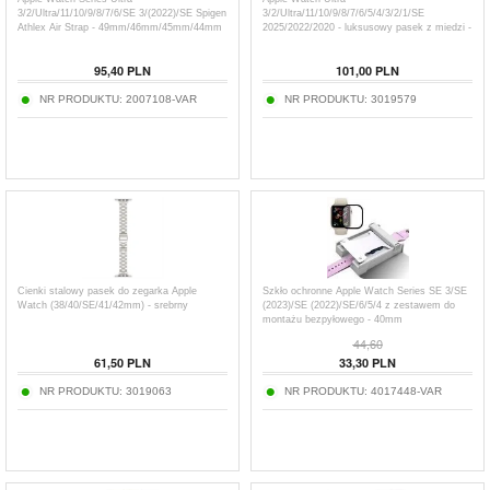
3/2/Ultra/11/10/9/8/7/6/SE 3/(2022)/SE Spigen
3/2/Ultra/11/10/9/8/7/6/5/4/3/2/1/SE
Athlex Air Strap - 49mm/46mm/45mm/44mm
2025/2022/2020 - luksusowy pasek z miedzi -
różowe złoto
95,40
PLN
101,00
PLN
NR PRODUKTU:
2007108-VAR
NR PRODUKTU:
3019579
Cienki stalowy pasek do zegarka Apple
Szkło ochronne Apple Watch Series SE 3/SE
Watch (38/40/SE/41/42mm) - srebrny
(2023)/SE (2022)/SE/6/5/4 z zestawem do
montażu bezpyłowego - 40mm
44,60
61,50
PLN
33,30
PLN
NR PRODUKTU:
3019063
NR PRODUKTU:
4017448-VAR