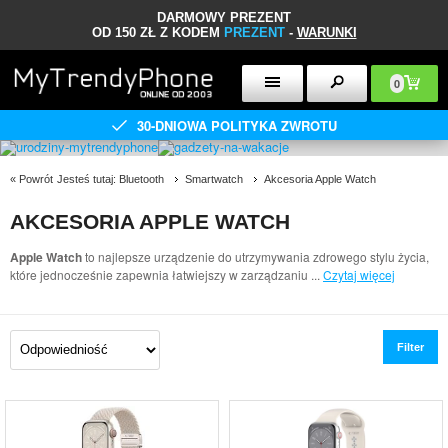
DARMOWY PREZENT
OD 150 ZŁ Z KODEM
PREZENT
-
WARUNKI
0
30-DNIOWA POLITYKA ZWROTU
«
Powrót
Jesteś tutaj:
Bluetooth
Smartwatch
Akcesoria Apple Watch
AKCESORIA APPLE WATCH
Apple Watch
to najlepsze urządzenie do utrzymywania zdrowego stylu życia,
które jednocześnie zapewnia łatwiejszy w zarządzaniu
...
Czytaj więcej
Filter