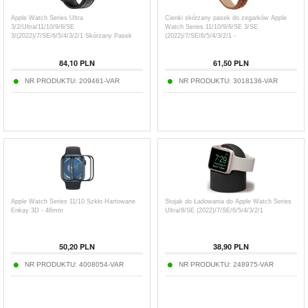
Apple Watch Series Ultra
Cienki skórzany pasek do zegarków Apple
3/2/Ultra/11/10/9/8/SE
Watch Series 11/10/9/8/SE 3/SE
3/(2022)/7/SE/6/5/4/3/2/1 Skórzany Pasek
(2022)/7/SE/6/5/4/3/2/1 -
Dux Ducis - 49mm/45mm/44mm/42mm
42mm/41mm/40mm/38mm
84,10
PLN
61,50
PLN
NR PRODUKTU:
209461-VAR
NR PRODUKTU:
3018136-VAR
Apple Watch Series 11/10 Szkło Hartowane
Stojak do Ładowania do Apple Watch Series
Enkay 3D - 46mm
Ultra/8/SE (2022)/7/SE/6/5/4/3/2/1
50,20
PLN
38,90
PLN
NR PRODUKTU:
4008054-VAR
NR PRODUKTU:
248975-VAR