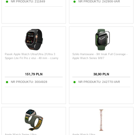
NR PRODUKTU:
211849
NR PRODUKTU:
242906-VAR
Pasek Apple Watch Ultra/Ultra 2/Ultra 3
Szkło Hartowane - 9H Imak Full Coverage -
Spigen Lite Fit Pro z etui - 49 mm - czarny
Apple Watch Series 9/8/7
151,79
PLN
38,90
PLN
NR PRODUKTU:
3004928
NR PRODUKTU:
242770-VAR
Apple Watch Series Ultra
Apple Watch Ultra