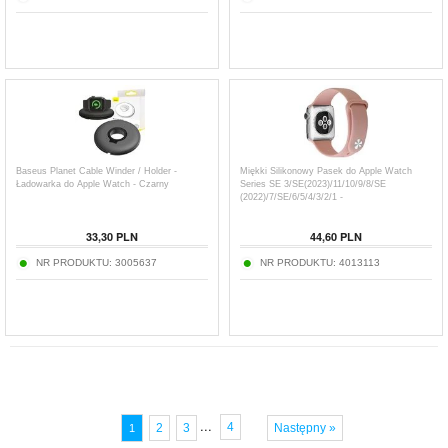
Baseus Planet Cable Winder / Holder -
Miękki Silikonowy Pasek do Apple Watch
Ładowarka do Apple Watch - Czarny
Series SE 3/SE(2023)/11/10/9/8/SE
(2022)/7/SE/6/5/4/3/2/1 -
42mm/41mm/40mm/38mm - Róż
33,30
PLN
44,60
PLN
NR PRODUKTU:
3005637
NR PRODUKTU:
4013113
...
4
2
3
Następny »
1