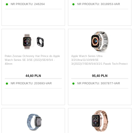
NR PRODUKTU:
246264
NR PRODUKTU:
3018953-VAR
Pełen Zestaw Ochronny Hat Prince do Apple
Apple Watch Series Ultra
Watch Series SE 3/SE (2022)/SE/6/5/4 -
3/2/Ultra/11/10/9/8/SE
40mm
3/(2022)/7/SE/6/5/4/3/2/1 Pasek Tech-Protect
ze stali nierdzewnej - 49 mm/46mm/45
mm/44 mm/42 mm
44,60
PLN
95,40
PLN
NR PRODUKTU:
203693-VAR
NR PRODUKTU:
3007877-VAR