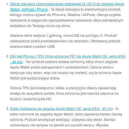
Stacja dokująca i bezprzewodowa ładowarka Qi UD15 do zegarka Apple
Watch, AirPods i iPhone
- Ta stacja dokująca to wielofunkcyjny produkt,
którego można używać do iPhone'a, iWatcha i AirPods. Oferuje szybkie
ładowanie w elegancko zaprojektowanej ładowarce, która jest świetnym
dodatkiem do Twojego biura czy domu.
Zawiera różne wejścia: Lightning, microUSB lub port typu C. Produkt
zabezpiecza przed przeładowaniem lub zwarciem. Oferowany produkt
zawiera kabel z portem USB.
Etui Hat Prince z TPU i folia ochronna PET do Apple Watch SE, seria 6/5/4
- 44 mm
- Ten produkt zawiera zestaw ochronny, który chroni zegarek
Apple Watch przed zadrapaniami i uszkodzeniami. Osłona ekranu
obejmuje cały ekran, więc nie musisz się martwić, czy ta ochrona Apple
Watch jest wystarczająco dobra.
Osłona TPU jest elastyczna i lekka, a precyzyjne otwory zapewniają
dostęp do wszystkich portów. Folia ochronna jest również odporna na
tłuszcz i przezroczysta HD.
Szkło hartowane do zegarka Apple Watch SE, seria 6/5/4 - 40 mm
- to
szkło ochronne do zegarka Apple Watch, które zapewnia bardzo cienką
ochronę. Produkt amortyzuje wstrząsy i zakrywa cały ekran. Montaż
ochraniacza nie wpływa na jakość ani czułość ekranu. Wysoka