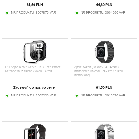
mm
mm/46mm/45 mm/44 mm/42 mm
61,50
PLN
44,60
PLN
NR PRODUKTU:
3007870-VAR
NR PRODUKTU:
3004696-VAR
Etui Apple Watch Series 11/10 Tech-Protect
Apple Watch (38/40/SE/41/42mm) -
Defense360 z osłoną ekranu - 42mm
bransoletka Kalebol CNC Pro ze stali
nierdzewnej
Zadzwoń do nas po cenę
61,50
PLN
NR PRODUKTU:
2005230-VAR
NR PRODUKTU:
3019076-VAR