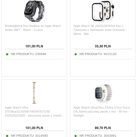
Wodoodporne Etui Shellbox do Apple Watch
Apple Watch SE (2022)/SE/6/5/4 Etui z
Series 9/8/7 - 45mm - Czarne
Tworzywa z Hartowane Szkło Ochronne -
40mm - Biel
101,00
PLN
33,30
PLN
NR PRODUKTU:
236898
NR PRODUKTU:
4015120
Apple Watch Ultra
Apple Watch Ultra/Ultra 2/Ultra 3 Dux Ducis
3/2/Ultra/11/10/9/8/7/6/5/4/3/2/1/SE
OA Jednoczęściowy pasek z etui - 49 mm -
2025/2022/2020 - luksusowy pasek z miedzi -
Starlight
złoty
101,00
PLN
89,70
PLN
NR PRODUKTU:
3019580
NR PRODUKTU:
3003991