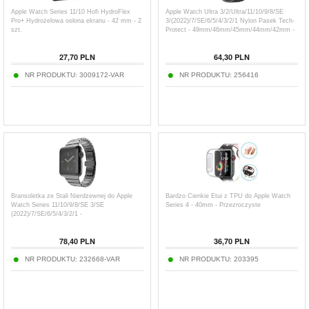
Apple Watch Series 11/10 Hofi HydroFlex
Apple Watch Ultra 3/2/Ultra/11/10/9/8/SE
Pro+ Hydrożelowa osłona ekranu - 42 mm - 2
3/(2022)/7/SE/6/5/4/3/2/1 Nylon Pasek Tech-
szt.
Protect - 49mm/46mm/45mm/44mm/42mm -
Czerń
27,70
PLN
64,30
PLN
NR PRODUKTU:
3009172-VAR
NR PRODUKTU:
256416
Bransoletka ze Stali Nierdzewnej do Apple
Bardzo Cienkie Etui z TPU do Apple Watch
Watch Series 11/10/9/8/SE 3/SE
Series 4 - 40mm - Przezroczyste
(2022)/7/SE/6/5/4/3/2/1 -
42mm/41mm/40mm/38mm
78,40
PLN
36,70
PLN
NR PRODUKTU:
232668-VAR
NR PRODUKTU:
203395