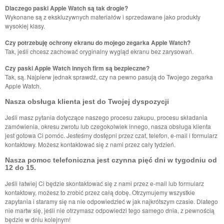
Dlaczego paski Apple Watch są tak drogie?
Wykonane są z ekskluzywnych materiałów i sprzedawane jako produkty
wysokiej klasy.
Czy potrzebuję ochrony ekranu do mojego zegarka Apple Watch?
Tak, jeśli chcesz zachować oryginalny wygląd ekranu bez zarysowań.
Czy paski Apple Watch innych firm są bezpieczne?
Tak, są. Najpierw jednak sprawdź, czy na pewno pasują do Twojego zegarka
Apple Watch.
Nasza obsługa klienta jest do Twojej dyspozycji
Jeśli masz pytania dotyczące naszego procesu zakupu, procesu składania
zamówienia, okresu zwrotu lub czegokolwiek innego, nasza obsługa klienta
jest gotowa Ci pomóc. Jesteśmy dostępni przez czat, telefon, e-mail i formularz
kontaktowy. Możesz kontaktować się z nami przez cały tydzień.
Nasza pomoc telefoniczna jest czynna pięć dni w tygodniu od
12 do 15.
Jeśli łatwiej Ci będzie skontaktować się z nami przez e-mail lub formularz
kontaktowy, możesz to zrobić przez całą dobę. Otrzymujemy wszystkie
zapytania i staramy się na nie odpowiedzieć w jak najkrótszym czasie. Dlatego
nie martw się, jeśli nie otrzymasz odpowiedzi tego samego dnia, z pewnością
będzie w dniu kolejnym!