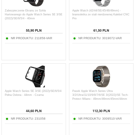
Zabezpieczenie Ekranu ze Szkła
Apple Watch (42/44/SE/45/46/49mm) -
Hartowanego do Apple Watch Series SE 3/SE
bransoletka ze stali nierdzewnej Kalebol CNC
(2022)/SE/6/5/4 - 40mm
Pro
55,90
PLN
61,50
PLN
NR PRODUKTU:
211858-VAR
NR PRODUKTU:
3019072-VAR
Apple Watch Series SE 3/SE (2022)/SE/6/5/4
Pasek Apple Watch Series Ultra
Pełna Osłona - 44mm - Czarna
3/2/Ultra/11/10/9/8/7/6/SE 3/(2022)/SE Tech-
Protect Milano - 49mm/46mm/45mm/44mm
44,60
PLN
112,30
PLN
NR PRODUKTU:
231058
NR PRODUKTU:
3009510-VAR