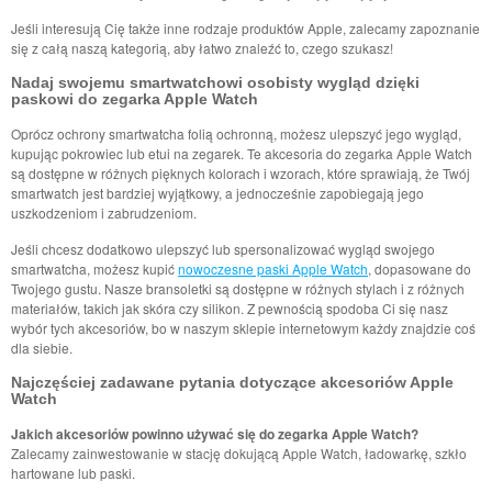
Jeśli interesują Cię także inne rodzaje produktów Apple, zalecamy zapoznanie
się z całą naszą kategorią, aby łatwo znaleźć to, czego szukasz!
Nadaj swojemu smartwatchowi osobisty wygląd dzięki
paskowi do zegarka Apple Watch
Oprócz ochrony smartwatcha folią ochronną, możesz ulepszyć jego wygląd,
kupując pokrowiec lub etui na zegarek. Te akcesoria do zegarka Apple Watch
są dostępne w różnych pięknych kolorach i wzorach, które sprawiają, że Twój
smartwatch jest bardziej wyjątkowy, a jednocześnie zapobiegają jego
uszkodzeniom i zabrudzeniom.
Jeśli chcesz dodatkowo ulepszyć lub spersonalizować wygląd swojego
smartwatcha, możesz kupić
nowoczesne paski Apple Watch
, dopasowane do
Twojego gustu. Nasze bransoletki są dostępne w różnych stylach i z różnych
materiałów, takich jak skóra czy silikon. Z pewnością spodoba Ci się nasz
wybór tych akcesoriów, bo w naszym sklepie internetowym każdy znajdzie coś
dla siebie.
Najczęściej zadawane pytania dotyczące akcesoriów Apple
Watch
Jakich akcesoriów powinno używać się do zegarka Apple Watch?
Zalecamy zainwestowanie w stację dokującą Apple Watch, ładowarkę, szkło
hartowane lub paski.