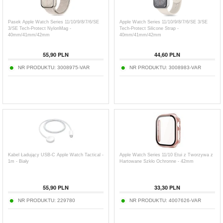
Pasek Apple Watch Series 11/10/9/8/7/6/SE
Apple Watch Series 11/10/9/8/7/6/SE 3/SE
3/SE Tech-Protect NylonMag -
Tech-Protect Silicone Strap -
40mm/41mm/42mm
40mm/41mm/42mm
55,90
PLN
44,60
PLN
NR PRODUKTU:
3008975-VAR
NR PRODUKTU:
3008983-VAR
Kabel Ładujący USB-C Apple Watch Tactical -
Apple Watch Series 11/10 Etui z Tworzywa z
1m - Biały
Hartowane Szkło Ochronne - 42mm
55,90
PLN
33,30
PLN
NR PRODUKTU:
229780
NR PRODUKTU:
4007626-VAR