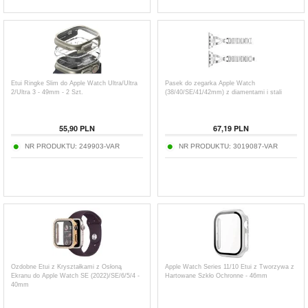
Etui Ringke Slim do Apple Watch Ultra/Ultra
Pasek do zegarka Apple Watch
2/Ultra 3 - 49mm - 2 Szt.
(38/40/SE/41/42mm) z diamentami i stali
55,90
PLN
67,19
PLN
NR PRODUKTU:
249903-VAR
NR PRODUKTU:
3019087-VAR
Ozdobne Etui z Kryształkami z Osłoną
Apple Watch Series 11/10 Etui z Tworzywa z
Ekranu do Apple Watch SE (2022)/SE/6/5/4 -
Hartowane Szkło Ochronne - 46mm
40mm