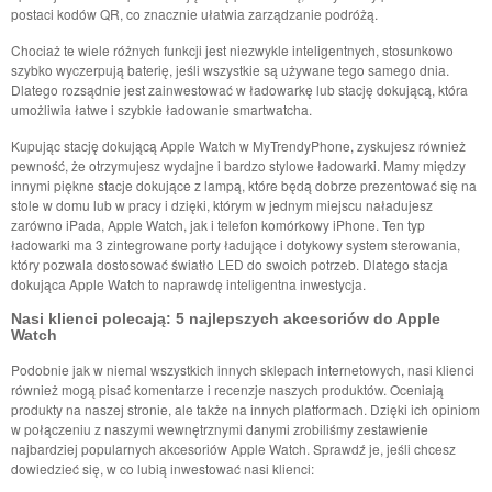
postaci kodów QR, co znacznie ułatwia zarządzanie podróżą.
Chociaż te wiele różnych funkcji jest niezwykle inteligentnych, stosunkowo
szybko wyczerpują baterię, jeśli wszystkie są używane tego samego dnia.
Dlatego rozsądnie jest zainwestować w ładowarkę lub stację dokującą, która
umożliwia łatwe i szybkie ładowanie smartwatcha.
Kupując stację dokującą Apple Watch w MyTrendyPhone, zyskujesz również
pewność, że otrzymujesz wydajne i bardzo stylowe ładowarki. Mamy między
innymi piękne stacje dokujące z lampą, które będą dobrze prezentować się na
stole w domu lub w pracy i dzięki, którym w jednym miejscu naładujesz
zarówno iPada, Apple Watch, jak i telefon komórkowy iPhone. Ten typ
ładowarki ma 3 zintegrowane porty ładujące i dotykowy system sterowania,
który pozwala dostosować światło LED do swoich potrzeb. Dlatego stacja
dokująca Apple Watch to naprawdę inteligentna inwestycja.
Nasi klienci polecają: 5 najlepszych akcesoriów do Apple
Watch
Podobnie jak w niemal wszystkich innych sklepach internetowych, nasi klienci
również mogą pisać komentarze i recenzje naszych produktów. Oceniają
produkty na naszej stronie, ale także na innych platformach. Dzięki ich opiniom
w połączeniu z naszymi wewnętrznymi danymi zrobiliśmy zestawienie
najbardziej popularnych akcesoriów Apple Watch. Sprawdź je, jeśli chcesz
dowiedzieć się, w co lubią inwestować nasi klienci: