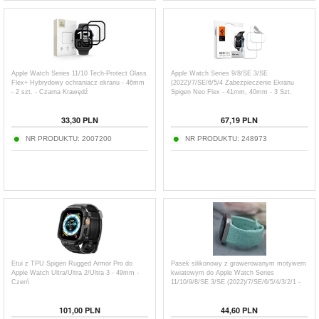
Apple Watch Series 11/10 Tech-Protect Glass
Apple Watch Series 9/8/SE 3/SE
Flex+ Hybrydowy ochraniacz ekranu - 46mm
(2022)/7/SE/6/5/4 Zabezpieczenie Ekranu
- 2 szt. - Czarna Krawędź
Spigen Neo Flex - 41mm, 40mm - 3 Szt.
33,30
PLN
67,19
PLN
NR PRODUKTU:
2007200
NR PRODUKTU:
248973
Etui z TPU Spigen Rugged Armor Pro do
Pasek silikonowy z grawerowanym motywem
Apple Watch Ultra/Ultra 2/Ultra 3 - 49mm -
kwiatowym do Apple Watch Series
Czerń
11/10/9/8/SE 3/SE (2022)/7/SE/6/5/4/3/2/1 -
42mm/41mm/40mm/38mm
101,00
PLN
44,60
PLN