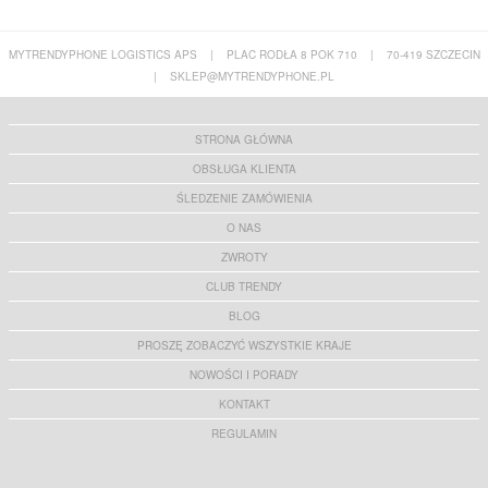
MYTRENDYPHONE LOGISTICS APS
|
PLAC RODŁA 8 POK 710
|
70-419 SZCZECIN
|
SKLEP@MYTRENDYPHONE.PL
STRONA GŁÓWNA
OBSŁUGA KLIENTA
ŚLEDZENIE ZAMÓWIENIA
O NAS
ZWROTY
CLUB TRENDY
BLOG
PROSZĘ ZOBACZYĆ WSZYSTKIE KRAJE
NOWOŚCI I PORADY
KONTAKT
REGULAMIN