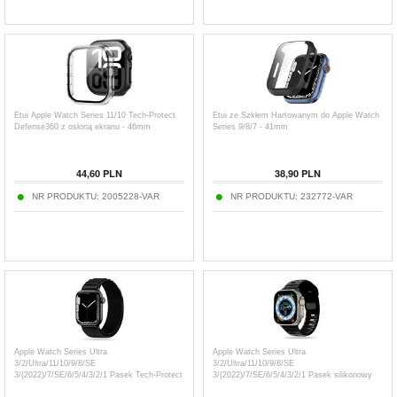
Etui Apple Watch Series 11/10 Tech-Protect
Etui ze Szkłem Hartowanym do Apple Watch
Defense360 z osłoną ekranu - 46mm
Series 9/8/7 - 41mm
44,60
PLN
38,90
PLN
NR PRODUKTU:
2005228-VAR
NR PRODUKTU:
232772-VAR
Apple Watch Series Ultra
Apple Watch Series Ultra
3/2/Ultra/11/10/9/8/SE
3/2/Ultra/11/10/9/8/SE
3/(2022)/7/SE/6/5/4/3/2/1 Pasek Tech-Protect
3/(2022)/7/SE/6/5/4/3/2/1 Pasek silikonowy
Nylon Pro - 49 mm/46mm/45 mm/44 mm/42
Tech-Protect IconBand Line - 49