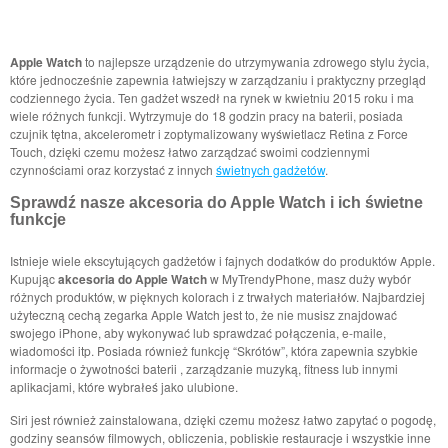
Apple Watch
to najlepsze urządzenie do utrzymywania zdrowego stylu życia,
które jednocześnie zapewnia łatwiejszy w zarządzaniu i praktyczny przegląd
codziennego życia. Ten gadżet wszedł na rynek w kwietniu 2015 roku i ma
wiele różnych funkcji. Wytrzymuje do 18 godzin pracy na baterii, posiada
czujnik tętna, akcelerometr i zoptymalizowany wyświetlacz Retina z Force
Touch, dzięki czemu możesz łatwo zarządzać swoimi codziennymi
czynnościami oraz korzystać z innych
świetnych gadżetów
.
Sprawdź nasze akcesoria do Apple Watch i ich świetne
funkcje
Istnieje wiele ekscytujących gadżetów i fajnych dodatków do produktów Apple.
Kupując
akcesoria do Apple Watch
w MyTrendyPhone, masz duży wybór
różnych produktów, w pięknych kolorach i z trwałych materiałów. Najbardziej
użyteczną cechą zegarka Apple Watch jest to, że nie musisz znajdować
swojego iPhone, aby wykonywać lub sprawdzać połączenia, e-maile,
wiadomości itp. Posiada również funkcję “Skrótów”, która zapewnia szybkie
informacje o żywotności baterii , zarządzanie muzyką, fitness lub innymi
aplikacjami, które wybrałeś jako ulubione.
Siri jest również zainstalowana, dzięki czemu możesz łatwo zapytać o pogodę,
godziny seansów filmowych, obliczenia, pobliskie restauracje i wszystkie inne