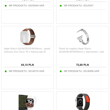
NR PRODUKTU:
4005849-VAR
NR PRODUKTU:
3010937
Apple Watch (42/44/SE/45/46/49mm) - pasek
Pasek do zegarka Apple Watch
skórzany Dux Ducis YA z klamrą typu M
(42/44/SE/45/46/49mm) z diamentami i stali
84,10
PLN
72,80
PLN
NR PRODUKTU:
3019070-VAR
NR PRODUKTU:
3019089-VAR