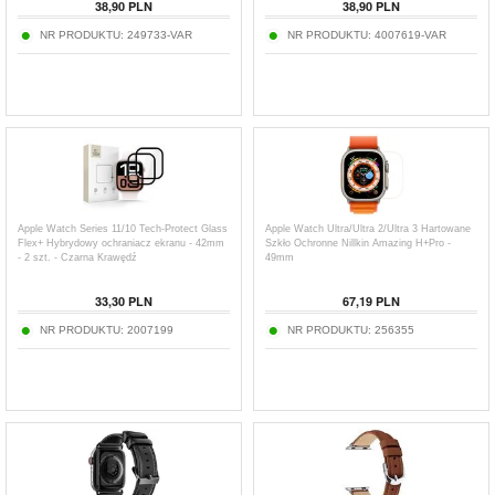
38,90
PLN
38,90
PLN
NR PRODUKTU:
249733-VAR
NR PRODUKTU:
4007619-VAR
Apple Watch Series 11/10 Tech-Protect Glass
Apple Watch Ultra/Ultra 2/Ultra 3 Hartowane
Flex+ Hybrydowy ochraniacz ekranu - 42mm
Szkło Ochronne Nillkin Amazing H+Pro -
- 2 szt. - Czarna Krawędź
49mm
33,30
PLN
67,19
PLN
NR PRODUKTU:
2007199
NR PRODUKTU:
256355