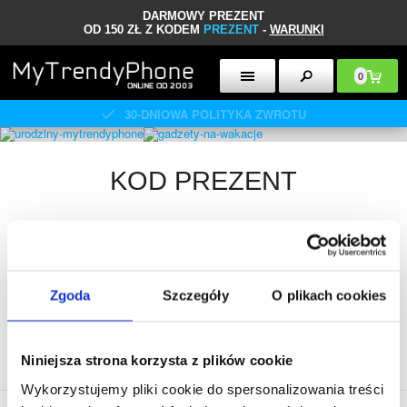
DARMOWY PREZENT
OD 150 ZŁ Z KODEM
PREZENT
-
WARUNKI
0
30-DNIOWA POLITYKA ZWROTU
KOD PREZENT
Oferta obowiązuje 8-9 sierpnia 2026 r. do wyczerpania zapasów.
Użyj kodu
PREZENT
, aby otrzymać GRATIS
inteligentną kłódkę
przy zakupach
od 150 zł.
Maksymalnie jeden prezent na zamówienie. Promocja nie łączy się
Zgoda
Szczegóły
O plikach cookies
z innymi akcjami prezentowymi.
Wpisz kod w polu Karta podarunkowa.
Niniejsza strona korzysta z plików cookie
Wykorzystujemy pliki cookie do spersonalizowania treści