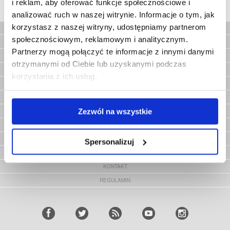
i reklam, aby oferować funkcje społecznościowe i
MYTRENDYPHONE LOGISTICS APS
|
PLAC RODŁA 8 POK 710
|
70-419 SZCZECIN
|
SKLEP@MYTRENDYPHONE.PL
analizować ruch w naszej witrynie. Informacje o tym, jak
korzystasz z naszej witryny, udostępniamy partnerom
społecznościowym, reklamowym i analitycznym.
STRONA GŁÓWNA
Partnerzy mogą połączyć te informacje z innymi danymi
OBSŁUGA KLIENTA
otrzymanymi od Ciebie lub uzyskanymi podczas
ŚLEDZENIE ZAMÓWIENIA
korzystania z ich usług.
O NAS
ZWROTY
Zezwól na wszystkie
CLUB TRENDY
BLOG
PROSZĘ ZOBACZYĆ WSZYSTKIE KRAJE
Spersonalizuj
NOWOŚCI I PORADY
KONTAKT
REGULAMIN