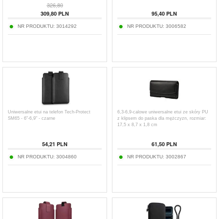
326,80
309,80
PLN
95,40
PLN
NR PRODUKTU:
3014292
NR PRODUKTU:
3006582
Uniwersalne etui na telefon Tech-Protect
6,3-6,9-calowe uniwersalne etui ze skóry PU
SM65 - 6"-6,9" - czarne
z klipsem do paska dla mężczyzn, rozmiar:
17,5 x 8,7 x 1,8 cm
54,21
PLN
61,50
PLN
NR PRODUKTU:
3004860
NR PRODUKTU:
3002867