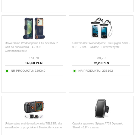
Uniwersalne Wodoodporne Etui Shellbox 2
Uniwersalne Wodoodporne Etui Spigen A601 -
Gen do nurkowania - 4.7-6.8" -
6.8" - 2 szt. - Czarne / Przezroczyste
Ciemnoniebieskie
151,79
89,70
145,60
PLN
72,20
PLN
NR PRODUKTU:
229349
NR PRODUKTU:
235192
Uniwersalne etui do nurkowania TELESIN dla
Opaska sportowa Spigen A703 Dynamic
smartfonów z przyciskami Bluetooth - czarne
Shield - 6.9" - czarna