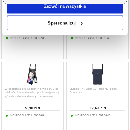
Zezwól na wszystkie
Tech-Protect UWC7 - uniwersalne,
Uniwersalne etui na telefon Tech-Protect
wodoodporne etui pływające na urządzenia o
SM65 - 6"-6.9" - Brąz
przekątnej ekranu 6.9" - Biel
Spersonalizuj
55,90
PLN
55,90
PLN
NR PRODUKTU:
2009208
NR PRODUKTU:
2008142
Wodoodporne etui na telefon IPX8 z PVC do
Lacoste The Blend XL Torba na telefon -
telefonów komórkowych o przekątnej poniżej
Granatowy
9,5 cala z dwuwarstwową uszczelnioną
suchą torbą z paskiem - czarne
55,90
PLN
168,69
PLN
NR PRODUKTU:
3002864
NR PRODUKTU:
3016640