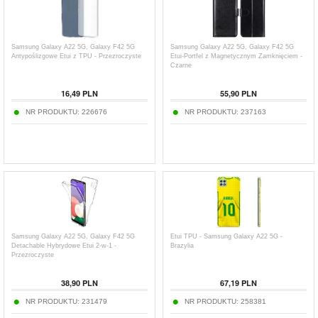
Samsung Galaxy A22 5G, Galaxy F42 5G
Samsung Galaxy A22 5G, Galaxy F42 5G
Antypoślizgowe Etui z TPU - Przezroczyste
Etui-Portfel z Magnetycznym Zamknięciem -
Czarne
16,49
PLN
55,90
PLN
NR PRODUKTU:
226676
NR PRODUKTU:
237163
Samsung Galaxy A22 5G, Galaxy F42 5G
Etui TPU - Samsung Galaxy A22 5G -
Detachable Hybrydowe Etui 2-w-1 -
Brazylia
Przezroczyste
38,90
PLN
67,19
PLN
NR PRODUKTU:
231479
NR PRODUKTU:
258381