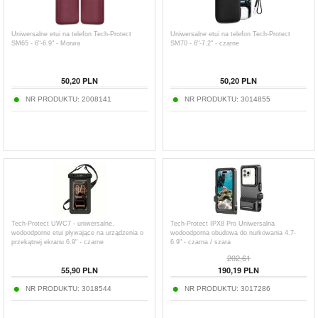
Uniwersalne etui na telefon Tech-Protect
Uniwersalne etui na telefon Tech-Protect
SM65 - 6"-6.9" - Morwa
SM70 - 6"-7.2" - czarne
50,20
PLN
50,20
PLN
NR PRODUKTU:
2008141
NR PRODUKTU:
3014855
Tech-Protect UWC7 - uniwersalne,
Tech-Protect IPX8 Pro Uniwersalna
wodoodporne etui pływające na urządzenia o
wodoodporna obudowa do nurkowania 4.7-
przekątnej ekranu 6.9" - czarne
6.9" - czarna / szara
202,61
55,90
PLN
190,19
PLN
NR PRODUKTU:
3018544
NR PRODUKTU:
3017286