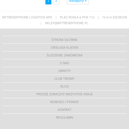
2
Następny »
1
MYTRENDYPHONE LOGISTICS APS
|
PLAC RODŁA 8 POK 710
|
70-419 SZCZECIN
|
SKLEP@MYTRENDYPHONE.PL
STRONA GŁÓWNA
OBSŁUGA KLIENTA
ŚLEDZENIE ZAMÓWIENIA
O NAS
ZWROTY
CLUB TRENDY
BLOG
PROSZĘ ZOBACZYĆ WSZYSTKIE KRAJE
NOWOŚCI I PORADY
KONTAKT
REGULAMIN