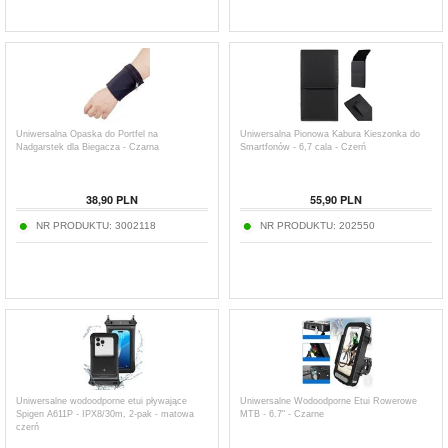
Uniwersalna Opaska do Portfel na
Uniwersalna Pionowa Kabura Kieszonka do
Nadgarstek dla Biegacza - Czarna
Smartfonów - 6,7 cala - Czerń
38,90
PLN
55,90
PLN
NR PRODUKTU:
3002118
NR PRODUKTU:
202550
Uniwersalne wodoodporne etui pływające
Uniwersalne Wodoodporne Etui Rowerowe
Spigen A611P - IPX8/30m, 2-pak - matowa
MTB - 6.7" - Czarne
czerń