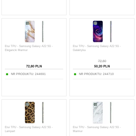
Etui TPU - Samsung Galaxy A22 5G -
Etui TPU - Samsung Galaxy A22 5G -
Elegancki Marmur
Galaktyka
72,80
72,80
PLN
50,20
PLN
NR PRODUKTU:
244691
NR PRODUKTU:
244710
Etui TPU - Samsung Galaxy A22 5G -
Etui TPU - Samsung Galaxy A22 5G -
Lampart
Marmur