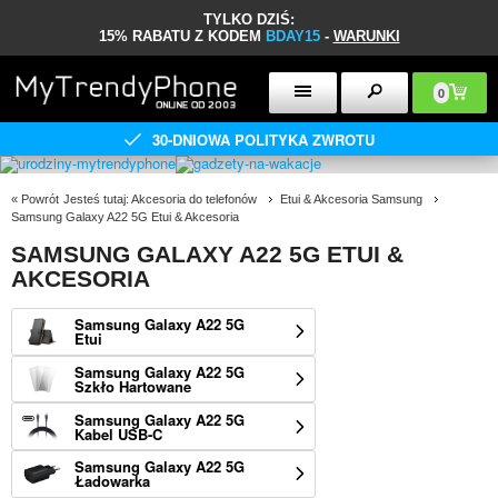
TYLKO DZIŚ:
15% RABATU Z KODEM
BDAY15
-
WARUNKI
0
30-DNIOWA POLITYKA ZWROTU
«
Powrót
Jesteś tutaj:
Akcesoria do telefonów
Etui & Akcesoria Samsung
Samsung Galaxy A22 5G Etui & Akcesoria
SAMSUNG GALAXY A22 5G ETUI &
AKCESORIA
Samsung Galaxy A22 5G
Etui
Samsung Galaxy A22 5G
Szkło Hartowane
Samsung Galaxy A22 5G
Kabel USB-C
Samsung Galaxy A22 5G
Ładowarka