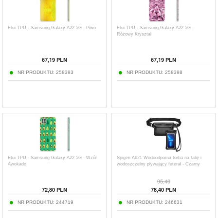
Etui TPU - Samsung Galaxy A22 5G - Piwo
Etui TPU - Samsung Galaxy A22 5G -
Różowy Kryształ
67,19
PLN
67,19
PLN
NR PRODUKTU:
258393
NR PRODUKTU:
258398
Etui TPU - Samsung Galaxy A22 5G - Wzór
Spigen A621 Wodoodporna torba na talię i
Awokado
wodoszczelny pływający futerał - Czarny
95,40
72,80
PLN
78,40
PLN
NR PRODUKTU:
244719
NR PRODUKTU:
246631