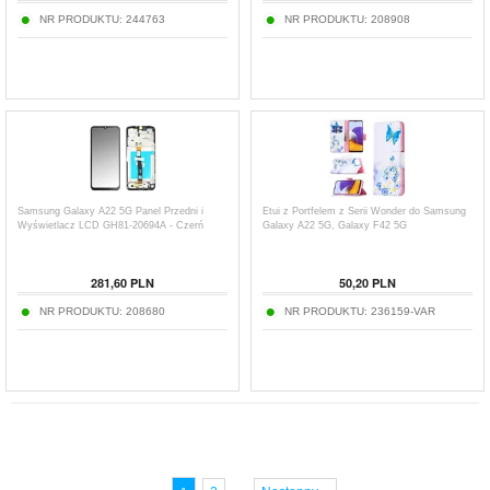
NR PRODUKTU:
244763
NR PRODUKTU:
208908
Samsung Galaxy A22 5G Panel Przedni i
Etui z Portfelem z Serii Wonder do Samsung
Wyświetlacz LCD GH81-20694A - Czerń
Galaxy A22 5G, Galaxy F42 5G
281,60
PLN
50,20
PLN
NR PRODUKTU:
208680
NR PRODUKTU:
236159-VAR