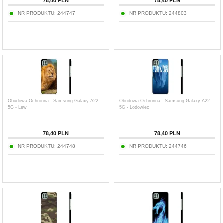
78,40
PLN
78,40
PLN
NR PRODUKTU:
244747
NR PRODUKTU:
244803
Obudowa Ochronna - Samsung Galaxy A22
Obudowa Ochronna - Samsung Galaxy A22
5G - Lew
5G - Lodowiec
78,40
PLN
78,40
PLN
NR PRODUKTU:
244748
NR PRODUKTU:
244746