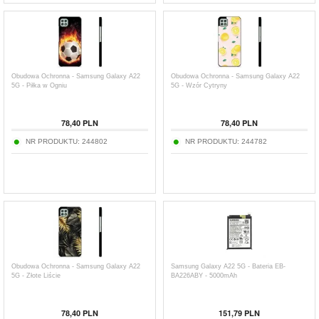
Obudowa Ochronna - Samsung Galaxy A22
Obudowa Ochronna - Samsung Galaxy A22
5G - Piłka w Ogniu
5G - Wzór Cytryny
78,40
PLN
78,40
PLN
NR PRODUKTU:
244802
NR PRODUKTU:
244782
Obudowa Ochronna - Samsung Galaxy A22
Samsung Galaxy A22 5G - Bateria EB-
5G - Złote Liście
BA226ABY - 5000mAh
78,40
PLN
151,79
PLN