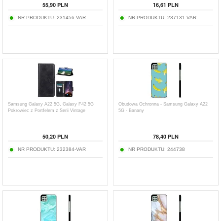
55,90
PLN
16,61
PLN
NR PRODUKTU:
231456-VAR
NR PRODUKTU:
237131-VAR
Samsung Galaxy A22 5G, Galaxy F42 5G
Obudowa Ochronna - Samsung Galaxy A22
Pokrowiec z Portfelem z Serii Vintage
5G - Banany
50,20
PLN
78,40
PLN
NR PRODUKTU:
232384-VAR
NR PRODUKTU:
244738