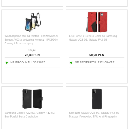
Wodoodporne etui na telefon i kosztowności
Etui-Portfel z Serii Bi-Color do Samsung
Spigen A603 z podwójną komorą - IPX8/30m -
Galaxy A22 5G, Galaxy F42 5G
Czarny / Przezroczysty
95,40
73,39
PLN
50,20
PLN
NR PRODUKTU:
3013685
NR PRODUKTU:
232468-VAR
Samsung Galaxy A22 5G, Galaxy F42 5G
Samsung Galaxy A22 5G, Galaxy F42 5G
Etui-Portfel Seria Cardholder
Matowy Pokrowiec TPU Anti-Fingerprint