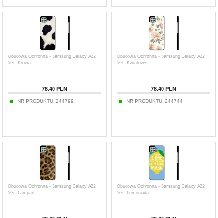
Obudowa Ochronna - Samsung Galaxy A22
Obudowa Ochronna - Samsung Galaxy A22
5G - Krowa
5G - Kwiatowy
78,40
PLN
78,40
PLN
NR PRODUKTU:
244799
NR PRODUKTU:
244744
Obudowa Ochronna - Samsung Galaxy A22
Obudowa Ochronna - Samsung Galaxy A22
5G - Lampart
5G - Lemoniada