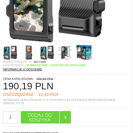
NUMER PRODUKTU:
3017286
DOSTĘPNOŚĆ:
W MAGAZYNIE - GOTOWY DO WYSŁANIA
INFORMACJE O DOSTAWIE
CENA KATALOGOWA:
202,61 PLN
190,19
PLN
OSZCZĘDZASZ:
12,41 PLN
NAJNIŻSZA CENA PRODUKTU Z OSTATNICH 30 DNI PRZED WPROWADZENIEM
OBNIŻKI TO
ZŁ