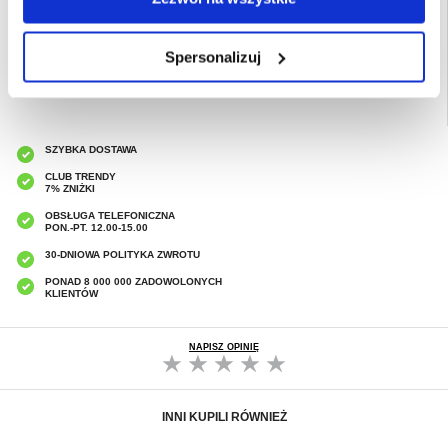
EAN: 5906302353149
Powiązane kategorie:
Akcesoria do telefonów
,
Uniwersalne etui na telefon
,
Wodoszczelne etui na telefon
Spersonalizuj
SZYBKA DOSTAWA
CLUB TRENDY
7% ZNIŻKI
OBSŁUGA TELEFONICZNA
PON.-PT. 12.00-15.00
30-DNIOWA POLITYKA ZWROTU
PONAD 8 000 000 ZADOWOLONYCH
KLIENTÓW
NAPISZ OPINIĘ
INNI KUPILI RÓWNIEŻ