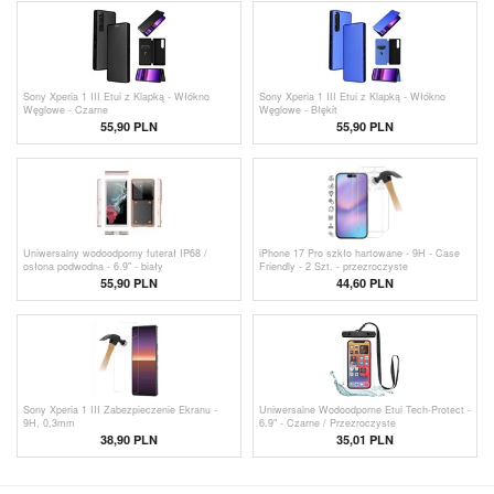
Sony Xperia 1 III Etui z Klapką - Włókno
Sony Xperia 1 III Etui z Klapką - Włókno
Węglowe - Czarne
Węglowe - Błękit
55,90 PLN
55,90 PLN
Uniwersalny wodoodporny futerał IP68 /
iPhone 17 Pro szkło hartowane - 9H - Case
osłona podwodna - 6.9" - biały
Friendly - 2 Szt. - przezroczyste
55,90 PLN
44,60 PLN
Sony Xperia 1 III Zabezpieczenie Ekranu -
Uniwersalne Wodoodporne Etui Tech-Protect -
9H, 0,3mm
6.9" - Czarne / Przezroczyste
38,90 PLN
35,01
PLN