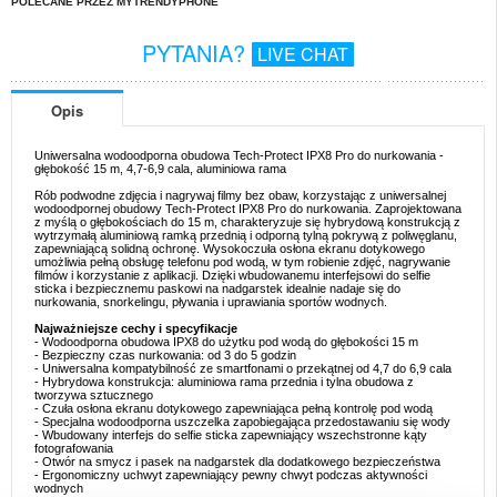
POLECANE PRZEZ MYTRENDYPHONE
PYTANIA?
LIVE CHAT
Opis
Uniwersalna wodoodporna obudowa Tech-Protect IPX8 Pro do nurkowania -
głębokość 15 m, 4,7-6,9 cala, aluminiowa rama
Rób podwodne zdjęcia i nagrywaj filmy bez obaw, korzystając z uniwersalnej
wodoodpornej obudowy Tech-Protect IPX8 Pro do nurkowania. Zaprojektowana
z myślą o głębokościach do 15 m, charakteryzuje się hybrydową konstrukcją z
wytrzymałą aluminiową ramką przednią i odporną tylną pokrywą z poliwęglanu,
zapewniającą solidną ochronę. Wysokoczuła osłona ekranu dotykowego
umożliwia pełną obsługę telefonu pod wodą, w tym robienie zdjęć, nagrywanie
filmów i korzystanie z aplikacji. Dzięki wbudowanemu interfejsowi do selfie
sticka i bezpiecznemu paskowi na nadgarstek idealnie nadaje się do
nurkowania, snorkelingu, pływania i uprawiania sportów wodnych.
Najważniejsze cechy i specyfikacje
- Wodoodporna obudowa IPX8 do użytku pod wodą do głębokości 15 m
- Bezpieczny czas nurkowania: od 3 do 5 godzin
- Uniwersalna kompatybilność ze smartfonami o przekątnej od 4,7 do 6,9 cala
- Hybrydowa konstrukcja: aluminiowa rama przednia i tylna obudowa z
tworzywa sztucznego
- Czuła osłona ekranu dotykowego zapewniająca pełną kontrolę pod wodą
- Specjalna wodoodporna uszczelka zapobiegająca przedostawaniu się wody
- Wbudowany interfejs do selfie sticka zapewniający wszechstronne kąty
fotografowania
- Otwór na smycz i pasek na nadgarstek dla dodatkowego bezpieczeństwa
- Ergonomiczny uchwyt zapewniający pewny chwyt podczas aktywności
wodnych