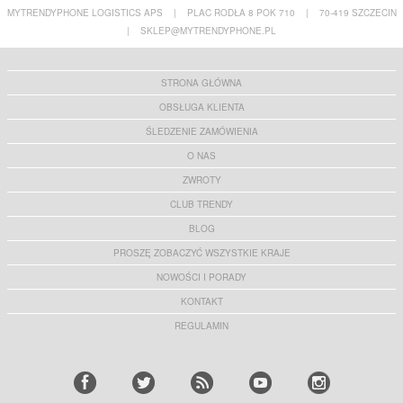
MYTRENDYPHONE LOGISTICS APS
|
PLAC RODŁA 8 POK 710
|
70-419 SZCZECIN
|
SKLEP@MYTRENDYPHONE.PL
STRONA GŁÓWNA
OBSŁUGA KLIENTA
ŚLEDZENIE ZAMÓWIENIA
O NAS
ZWROTY
CLUB TRENDY
BLOG
PROSZĘ ZOBACZYĆ WSZYSTKIE KRAJE
NOWOŚCI I PORADY
KONTAKT
REGULAMIN