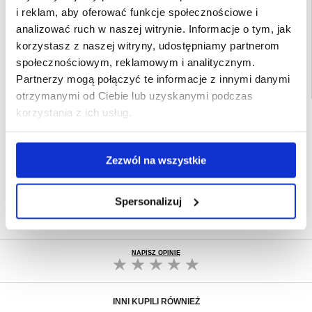
i reklam, aby oferować funkcje społecznościowe i
EAN: 5714122509604
analizować ruch w naszej witrynie. Informacje o tym, jak
Powiązane kategorie:
Akcesoria do telefonów
,
Etui & Akcesoria OnePlus
,
OnePlus 13R Etui & Akcesoria
korzystasz z naszej witryny, udostępniamy partnerom
społecznościowym, reklamowym i analitycznym.
Partnerzy mogą połączyć te informacje z innymi danymi
otrzymanymi od Ciebie lub uzyskanymi podczas
korzystania z ich usług.
SZYBKA DOSTAWA
CLUB TRENDY
7% ZNIŻKI
Zezwól na wszystkie
OBSŁUGA TELEFONICZNA
PON.-PT. 12.00-15.00
30-DNIOWA POLITYKA ZWROTU
Spersonalizuj
PONAD 8 000 000 ZADOWOLONYCH
KLIENTÓW
NAPISZ OPINIĘ
INNI KUPILI RÓWNIEŻ