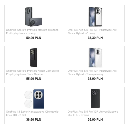
OnePlus Ace 5/5 Pro/13R Matowe Mrożone
OnePlus Ace 5/5 Pro/13R Pokrowiec Anti-
Etui Hybrydowe - czarny
Shock Hybrid - Czarny
50,20 PLN
33,30
PLN
OnePlus Ace 5/5 Pro/13R Nillkin CamShield
OnePlus Ace 5/5 Pro/13R Pokrowiec Anti-
Prop Hybrydowe Etui - Czarne
Shock Hybrid - Transparentny
55,90
PLN
38,90 PLN
OnePlus 13 Szkło Hartowane w Obiektywie
OnePlus Ace 5/5 Pro/13R Antypoślizgowe
Imak HD - 2 Szt.
etui TPU - czarne
38,90 PLN
38,90 PLN