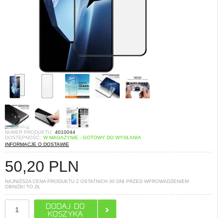
NUMER PRODUKTU:
4010044
DOSTĘPNOŚĆ:
W MAGAZYNIE - GOTOWY DO WYSŁANIA
INFORMACJE O DOSTAWIE
50,20
PLN
NAJNIŻSZA CENA PRODUKTU Z OSTATNICH 30 DNI PRZED WPROWADZENIEM
OBNIŻKI TO
ZŁ