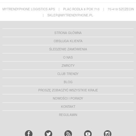
MYTRENDYPHONE LOGISTICS APS
|
PLAC RODŁA 8 POK 710
|
70-419 SZCZECIN
|
SKLEP@MYTRENDYPHONE.PL
STRONA GŁÓWNA
OBSŁUGA KLIENTA
ŚLEDZENIE ZAMÓWIENIA
O NAS
ZWROTY
CLUB TRENDY
BLOG
PROSZĘ ZOBACZYĆ WSZYSTKIE KRAJE
NOWOŚCI I PORADY
KONTAKT
REGULAMIN