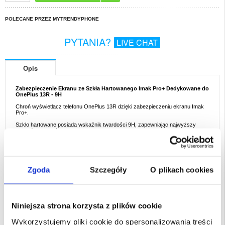
POLECANE PRZEZ MYTRENDYPHONE
PYTANIA?
LIVE CHAT
Opis
Zabezpieczenie Ekranu ze Szkła Hartowanego Imak Pro+ Dedykowane do
OnePlus 13R - 9H
Chroń wyświetlacz telefonu OnePlus 13R dzięki zabezpieczeniu ekranu Imak
Pro+.
Szkło hartowane posiada wskaźnik twardości 9H, zapewniając najwyższy
stopień odporności na zarysowanie. Imak Pro+ osłania cały ekran smartfona i
zachowuje oryginalną jakość obrazu.
Zalety:
- Zabezpieczenie ekranu do telefonu OnePlus 13R od Imak
- Wykonane z wysokiej jakości szkła hartowanego z powłoką oleofobową
- Pełne pokrycie ekranu, chroni go w całości przed zarysowaniem
Zgoda
Szczegóły
O plikach cookies
- Nie wpływa na nasycenie i jasność wyświetlacza
- Design odporny na stłuczenie sprawia, że zabezpieczenie jest bezpieczne
nawet po pęknięciu
- Łatwe zakładanie, brak zabrudzeń po zdjęciu
Przeznaczenie:
OnePlus 13R
Niniejsza strona korzysta z plików cookie
Opakowanie:
Euroblister
Wykorzystujemy pliki cookie do spersonalizowania treści