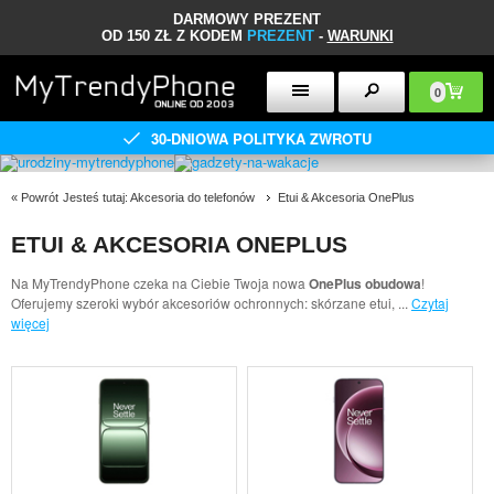
DARMOWY PREZENT
OD 150 ZŁ Z KODEM
PREZENT
-
WARUNKI
0
30-DNIOWA POLITYKA ZWROTU
«
Powrót
Jesteś tutaj:
Akcesoria do telefonów
Etui & Akcesoria OnePlus
ETUI & AKCESORIA ONEPLUS
Na MyTrendyPhone czeka na Ciebie Twoja nowa
OnePlus obudowa
!
Oferujemy szeroki wybór akcesoriów ochronnych: skórzane etui,
...
Czytaj
więcej