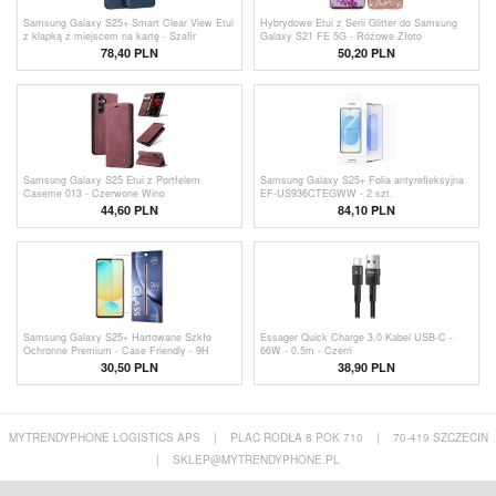
Samsung Galaxy S25+ Smart Clear View Etui
Hybrydowe Etui z Serii Glitter do Samsung
z klapką z miejscem na kartę - Szafir
Galaxy S21 FE 5G - Różowe Złoto
78,40 PLN
50,20 PLN
Samsung Galaxy S25 Etui z Portfelem
Samsung Galaxy S25+ Folia antyrefleksyjna
Caseme 013 - Czerwone Wino
EF-US936CTEGWW - 2 szt.
44,60
PLN
84,10 PLN
Samsung Galaxy S25+ Hartowane Szkło
Essager Quick Charge 3.0 Kabel USB-C -
Ochronne Premium - Case Friendly - 9H
66W - 0.5m - Czerń
30,50 PLN
38,90 PLN
MYTRENDYPHONE LOGISTICS APS
|
PLAC RODŁA 8 POK 710
|
70-419 SZCZECIN
|
SKLEP@MYTRENDYPHONE.PL