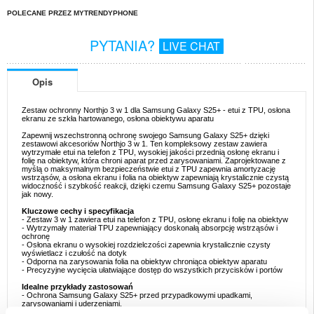
POLECANE PRZEZ MYTRENDYPHONE
PYTANIA?
LIVE CHAT
Opis
Zestaw ochronny Northjo 3 w 1 dla Samsung Galaxy S25+ - etui z TPU, osłona
ekranu ze szkła hartowanego, osłona obiektywu aparatu
Zapewnij wszechstronną ochronę swojego Samsung Galaxy S25+ dzięki
zestawowi akcesoriów Northjo 3 w 1. Ten kompleksowy zestaw zawiera
wytrzymałe etui na telefon z TPU, wysokiej jakości przednią osłonę ekranu i
folię na obiektyw, która chroni aparat przed zarysowaniami. Zaprojektowane z
myślą o maksymalnym bezpieczeństwie etui z TPU zapewnia amortyzację
wstrząsów, a osłona ekranu i folia na obiektyw zapewniają krystalicznie czystą
widoczność i szybkość reakcji, dzięki czemu Samsung Galaxy S25+ pozostaje
jak nowy.
Kluczowe cechy i specyfikacja
- Zestaw 3 w 1 zawiera etui na telefon z TPU, osłonę ekranu i folię na obiektyw
- Wytrzymały materiał TPU zapewniający doskonałą absorpcję wstrząsów i
ochronę
- Osłona ekranu o wysokiej rozdzielczości zapewnia krystalicznie czysty
wyświetlacz i czułość na dotyk
- Odporna na zarysowania folia na obiektyw chroniąca obiektyw aparatu
- Precyzyjne wycięcia ułatwiające dostęp do wszystkich przycisków i portów
Idealne przykłady zastosowań
- Ochrona Samsung Galaxy S25+ przed przypadkowymi upadkami,
zarysowaniami i uderzeniami.
- Upewnij się, że ekran pozostaje wyraźny i responsywny dzięki dołączonemu