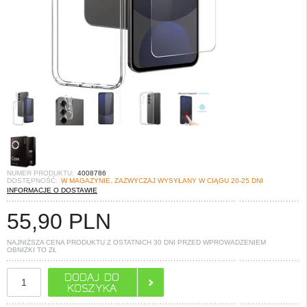
NUMER PRODUKTU:
4008786
DOSTĘPNOŚĆ:
W MAGAZYNIE. ZAZWYCZAJ WYSYŁANY W CIĄGU 20-25 DNI
INFORMACJE O DOSTAWIE
55,90
PLN
NAJNIŻSZA CENA PRODUKTU Z OSTATNICH 30 DNI PRZED WPROWADZENIEM
OBNIŻKI TO
ZŁ