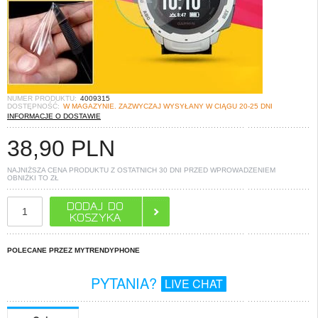
NUMER PRODUKTU:
4009315
DOSTĘPNOŚĆ:
W MAGAZYNIE. ZAZWYCZAJ WYSYŁANY W CIĄGU 20-25 DNI
INFORMACJE O DOSTAWIE
38,90
PLN
NAJNIŻSZA CENA PRODUKTU Z OSTATNICH 30 DNI PRZED WPROWADZENIEM
OBNIŻKI TO
ZŁ
POLECANE PRZEZ MYTRENDYPHONE
PYTANIA?
LIVE CHAT