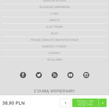
OBSŁUGA KLIENTA
ŚLEDZENIE ZAMÓWIENIA
O NAS
ZWROTY
CLUB TRENDY
BLOG
PROSZĘ ZOBACZYĆ WSZYSTKIE KRAJE
NOWOŚCI I PORADY
KONTAKT
REGULAMIN
Z DUMĄ WSPIERAMY:
38,90 PLN
ZDOBĄDŹ 10% ZNIŻKI