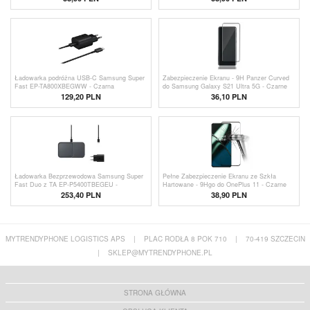
Ładowarka podróżna USB-C Samsung Super
Zabezpieczenie Ekranu - 9H Panzer Curved
Fast EP-TA800XBEGWW - Czarna
do Samsung Galaxy S21 Ultra 5G - Czarne
129,20 PLN
36,10 PLN
Ładowarka Bezprzewodowa Samsung Super
Pełne Zabezpieczenie Ekranu ze Szkła
Fast Duo z TA EP-P5400TBEGEU -
Hartowane - 9Hgo do OnePlus 11 - Czarne
Ciemnoszara
253,40 PLN
38,90 PLN
MYTRENDYPHONE LOGISTICS APS
|
PLAC RODŁA 8 POK 710
|
70-419 SZCZECIN
|
SKLEP@MYTRENDYPHONE.PL
STRONA GŁÓWNA