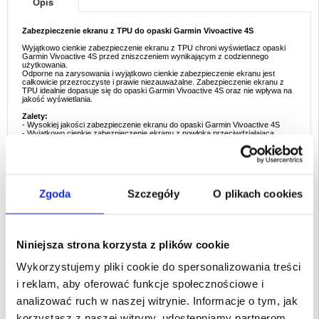
Opis
Zabezpieczenie ekranu z TPU do opaski Garmin Vivoactive 4S
Wyjątkowo cienkie zabezpieczenie ekranu z TPU chroni wyświetlacz opaski
Garmin Vivoactive 4S przed zniszczeniem wynikającym z codziennego
użytkowania.
Odporne na zarysowania i wyjątkowo cienkie zabezpieczenie ekranu jest
całkowicie przezroczyste i prawie niezauważalne. Zabezpieczenie ekranu z
TPU idealnie dopasuje się do opaski Garmin Vivoactive 4S oraz nie wpływa na
jakość wyświetlania.
Zalety:
- Wysokiej jakości zabezpieczenie ekranu do opaski Garmin Vivoactive 4S
- Wyjątkowo cienkie zabezpieczenie ekranu z powłoką przeciwdziałającą
odciskom palców
- Zabezpiecza przed zarysowaniami i innymi uszkodzeniami wynikającymi z
codziennego użytkowania
- Zabezpieczenie ekranu idealnie pasuje do opaski Garmin Vivoactive 4S
- Szybki i łatwy montaż na urządzeniu
- Materiał: TPU
Zgoda
Szczegóły
O plikach cookies
Przeznaczenie:
Garmin Vivoactive 4S
Opakowanie:
Euroblister
Niniejsza strona korzysta z plików cookie
EAN: 5714122513908
Powiązane kategorie:
Bluetooth
,
Smartwatch
,
Akcesoria do smartwatchy
Wykorzystujemy pliki cookie do spersonalizowania treści
i reklam, aby oferować funkcje społecznościowe i
analizować ruch w naszej witrynie. Informacje o tym, jak
korzystasz z naszej witryny, udostępniamy partnerom