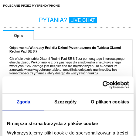
POLECANE PRZEZ MYTRENDYPHONE
PYTANIA?
LIVE CHAT
Opis
Odporne na Wstrząsy Etui dla Dzieci Przeznaczone do Tabletu Xiaomi
Redmi Pad SE 8.7
Chrońcie swój tablet Xiaomi Redmi Pad SE 8.7 za pomocą tego interesującego
etui dla dzieci. Wykonano je z przyjaznego dla środowiska i nietoksycznego
tworzywa EVA, dlatego jest bezpieczne dla najmłodszych. To akcesorium
zapewnia właściwą ochronę tabletu, umożliwia oglądanie multimediów bez
konieczności trzymania i łatwy dostęp do wszystkich funkcji.
Opis:
- Odporne na wstrząsy etui dla dzieci do tabletu Xiaomi Redmi Pad SE 8.7
- Chroni przed uderzeniami, dzięki czemu jest bezpieczne dla bawiących się
dzieci
- Wyposażone w podpórkę do oglądania multimediów bez konieczności
trzymania tabletu
Zgoda
Szczegóły
O plikach cookies
- To interesujące etui zapewnia łatwy dostęp do wszystkich portów
- Przenośne i poręczne, będzie idealnym wyborem dla dzieci
- Tworzywo: przyjazne dla środowiska i nietoksyczne tworzywo EVA
Przeznaczenie:
Xiaomi Redmi Pad SE 8.7
Niniejsza strona korzysta z plików cookie
Opakowanie:
Zastępcze
Wykorzystujemy pliki cookie do spersonalizowania treści
EAN: 5714122495648