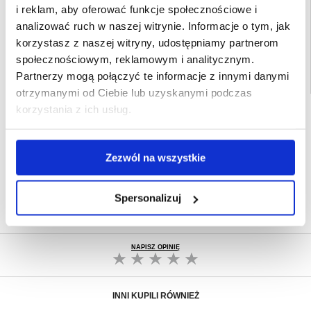
i reklam, aby oferować funkcje społecznościowe i
Powiązane kategorie:
Akcesoria do tabletów i iPada
,
Etui & Akcesoria do
tabletów
,
Etui & Akcesoria do tabletu Xiaomi
,
Xiaomi Redmi Pad SE 8.7 Etui &
analizować ruch w naszej witrynie. Informacje o tym, jak
Akcesoria
korzystasz z naszej witryny, udostępniamy partnerom
społecznościowym, reklamowym i analitycznym.
Partnerzy mogą połączyć te informacje z innymi danymi
otrzymanymi od Ciebie lub uzyskanymi podczas
korzystania z ich usług.
SZYBKA DOSTAWA
CLUB TRENDY
7% ZNIŻKI
Zezwól na wszystkie
OBSŁUGA TELEFONICZNA
PON.-PT. 12.00-15.00
30-DNIOWA POLITYKA ZWROTU
Spersonalizuj
PONAD 8 000 000 ZADOWOLONYCH
KLIENTÓW
NAPISZ OPINIĘ
INNI KUPILI RÓWNIEŻ