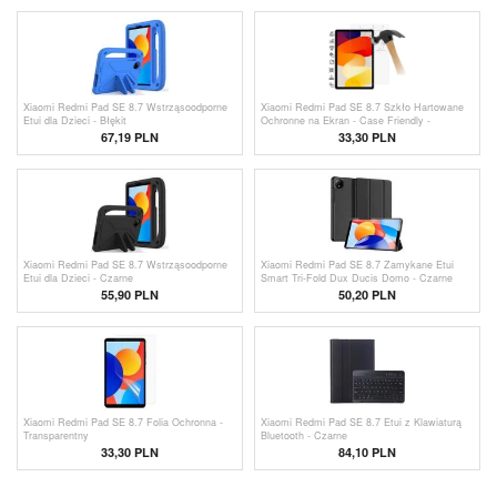
Xiaomi Redmi Pad SE 8.7 Wstrząsoodporne
Xiaomi Redmi Pad SE 8.7 Szkło Hartowane
Etui dla Dzieci - Błękit
Ochronne na Ekran - Case Friendly -
Przezroczyste
67,19
PLN
33,30
PLN
Xiaomi Redmi Pad SE 8.7 Wstrząsoodporne
Xiaomi Redmi Pad SE 8.7 Zamykane Etui
Etui dla Dzieci - Czarne
Smart Tri-Fold Dux Ducis Domo - Czarne
55,90
PLN
50,20
PLN
Xiaomi Redmi Pad SE 8.7 Folia Ochronna -
Xiaomi Redmi Pad SE 8.7 Etui z Klawiaturą
Transparentny
Bluetooth - Czarne
33,30
PLN
84,10
PLN