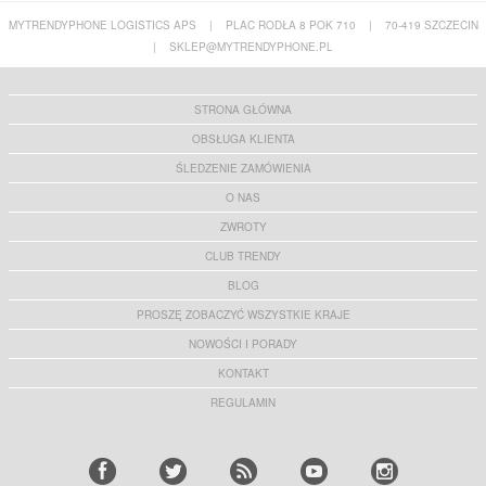
MYTRENDYPHONE LOGISTICS APS
|
PLAC RODŁA 8 POK 710
|
70-419 SZCZECIN
|
SKLEP@MYTRENDYPHONE.PL
STRONA GŁÓWNA
OBSŁUGA KLIENTA
ŚLEDZENIE ZAMÓWIENIA
O NAS
ZWROTY
CLUB TRENDY
BLOG
PROSZĘ ZOBACZYĆ WSZYSTKIE KRAJE
NOWOŚCI I PORADY
KONTAKT
REGULAMIN