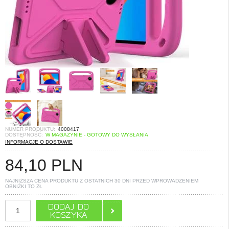
NUMER PRODUKTU:
4008417
DOSTĘPNOŚĆ:
W MAGAZYNIE - GOTOWY DO WYSŁANIA
INFORMACJE O DOSTAWIE
84,10
PLN
NAJNIŻSZA CENA PRODUKTU Z OSTATNICH 30 DNI PRZED WPROWADZENIEM
OBNIŻKI TO
ZŁ