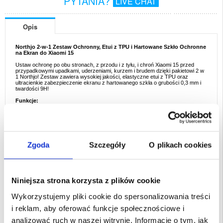
PYTANIA?
LIVE CHAT
Opis
Northjo 2-w-1 Zestaw Ochronny, Etui z TPU i Hartowane Szkło Ochronne
na Ekran do Xiaomi 15
Ustaw ochronę po obu stronach, z przodu i z tyłu, i chroń Xiaomi 15 przed
przypadkowymi upadkami, uderzeniami, kurzem i brudem dzięki pakietowi 2 w
1 Northjo! Zestaw zawiera wysokiej jakości, elastyczne etui z TPU oraz
ultracienkie zabezpieczenie ekranu z hartowanego szkła o grubości 0,3 mm i
twardości 9H!
Funkcje:
- Wysokiej jakości zestaw ochronny Northjo 2 w 1 do Xiaomi 15
- Idealny sposób na doskonałą, wszechstronną ochronę telefonu Xiaomi 15
- Przezroczyste, lekkie etui chroni i podkreśla oryginalny wygląd Xiaomi 15
- Odporne na zarysowania szkło hartowane o grubości zaledwie 0,3 mm i
twardości 9H, pokrywa ekran od krawędzi do krawędzi
- Etui wykonane jest z elastycznego TPU zapobiegającego żółknięciu, a
zabezpieczenie ekranu z chemicznie przetworzonego szkła hartowanego
Zgoda
Szczegóły
O plikach cookies
Przeznaczenie:
Xiaomi 15
Opakowanie:
Euroblister
Niniejsza strona korzysta z plików cookie
EAN: 5714122330079
Wykorzystujemy pliki cookie do spersonalizowania treści
Powiązane kategorie:
Akcesoria do telefonów
,
Etui & Akcesoria Xiaomi
,
Xiaomi
15 Etui & Akcesoria
i reklam, aby oferować funkcje społecznościowe i
analizować ruch w naszej witrynie. Informacje o tym, jak