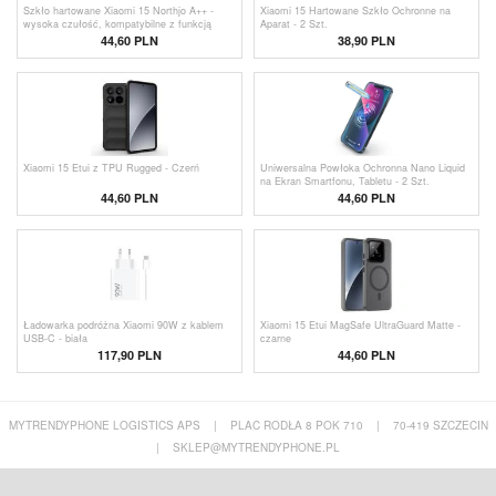
Szkło hartowane Xiaomi 15 Northjo A++ -
Xiaomi 15 Hartowane Szkło Ochronne na
wysoka czułość, kompatybilne z funkcją
Aparat - 2 Szt.
odblokowywania odciskiem palca
44,60 PLN
38,90 PLN
Xiaomi 15 Etui z TPU Rugged - Czerń
Uniwersalna Powłoka Ochronna Nano Liquid
na Ekran Smartfonu, Tabletu - 2 Szt.
44,60 PLN
44,60 PLN
Ładowarka podróżna Xiaomi 90W z kablem
Xiaomi 15 Etui MagSafe UltraGuard Matte -
USB-C - biała
czarne
117,90 PLN
44,60 PLN
MYTRENDYPHONE LOGISTICS APS
|
PLAC RODŁA 8 POK 710
|
70-419 SZCZECIN
|
SKLEP@MYTRENDYPHONE.PL