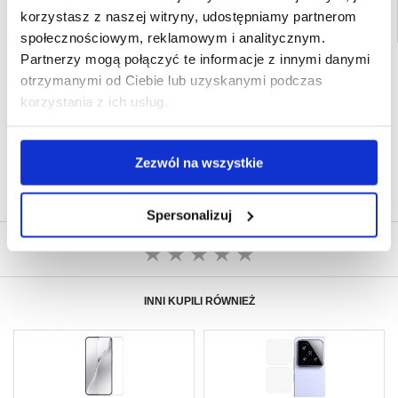
korzystasz z naszej witryny, udostępniamy partnerom
społecznościowym, reklamowym i analitycznym.
Partnerzy mogą połączyć te informacje z innymi danymi
SZYBKA DOSTAWA
otrzymanymi od Ciebie lub uzyskanymi podczas
CLUB TRENDY
korzystania z ich usług.
7% ZNIŻKI
OBSŁUGA TELEFONICZNA
PON.-PT. 12.00-15.00
30-DNIOWA POLITYKA ZWROTU
Zezwól na wszystkie
PONAD 8 000 000 ZADOWOLONYCH
KLIENTÓW
Spersonalizuj
NAPISZ OPINIĘ
INNI KUPILI RÓWNIEŻ