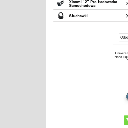
Xiaomi 12T Pro Ładowarka
Samochodowa
Słuchawki
Uniwersa
Nano Liqu