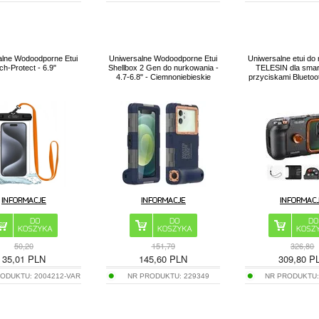
alne Wodoodporne Etui
Uniwersalne Wodoodporne Etui
Uniwersalne etui do
ch-Protect - 6.9"
Shellbox 2 Gen do nurkowania -
TELESIN dla smar
4.7-6.8" - Ciemnoniebieskie
przyciskami Bluetoo
50,20
151,79
326,80
35,01
PLN
145,60
PLN
309,80
P
RODUKTU:
2004212-VAR
NR PRODUKTU:
229349
NR PRODUKTU