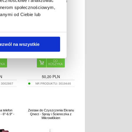
ołecznościowe i analizować
ar: 17,5 x
pływania, nurkowania i
cm
surfowania - czarne
artnerom społecznościowym,
anymi od Ciebie lub
ezwól na wszystkie
N
50,20
PLN
:
3002867
NR PRODUKTU:
3019446
a telefon
Zestaw do Czyszczenia Ekranu
 6"-6.9" -
Qnect - Spray i Ściereczka z
Mikrowłókien