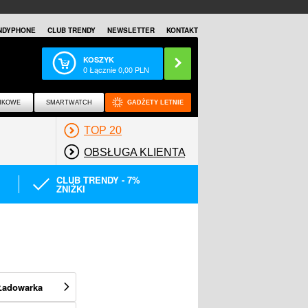
NDYPHONE
CLUB TRENDY
NEWSLETTER
KONTAKT
KOSZYK
0
Łącznie
0,00
PLN
NKOWE
SMARTWATCH
GADŻETY LETNIE
TOP 20
OBSŁUGA KLIENTA
CLUB TRENDY - 7%
ZNIŻKI
Ładowarka