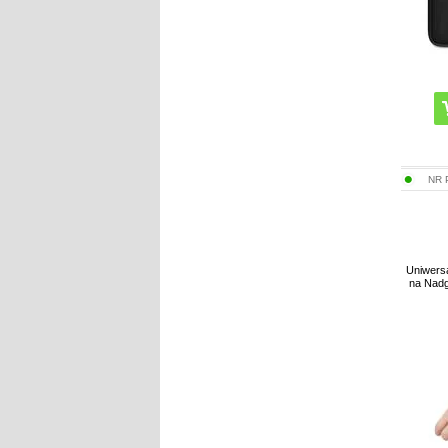
NR
Uniwersa
na Nadg