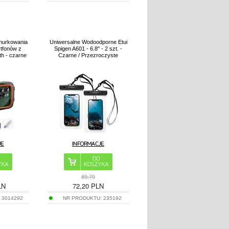
 nurkowania
Uniwersalne Wodoodporne Etui
tfonów z
Spigen A601 - 6.8" - 2 szt. -
th - czarne
Czarne / Przezroczyste
89,70
LN
72,20
PLN
:
3014292
NR PRODUKTU:
235192