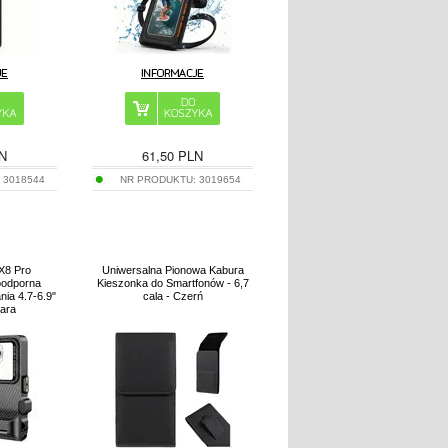
N
61,50
PLN
:
3018544
NR PRODUKTU:
3019654
PX8 Pro
Uniwersalna Pionowa Kabura
oodporna
Kieszonka do Smartfonów - 6,7
ia 4.7-6.9"
cala - Czerń
zara