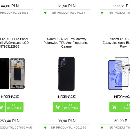
44,60
PLN
61,50
PLN
202,61
P
 PRODUKTU:
218813
NR PRODUKTU:
270184
NR PRODUKTU
i 12T/12T Pro Panel
Xiaomi 12T/12T Pro Matowy
Xiaomi 12T/12
i i Wyświetlacz LCD
Pokrowiec TPU Anti-Fingerprint -
Zabezpieczenie Ek
57983112935
Czarne
Pro+
253,40
PLN
38,90
PLN
50,20
PL
RODUKTU:
257676-VAR
NR PRODUKTU:
4001376
NR PRODUKTU