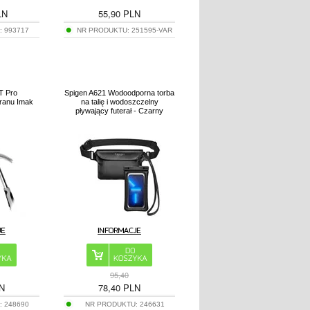
LN
55,90
PLN
:
993717
NR PRODUKTU:
251595-VAR
T Pro
Spigen A621 Wodoodporna torba
ranu Imak
na talię i wodoszczelny
pływający futerał - Czarny
95,40
N
78,40
PLN
:
248690
NR PRODUKTU:
246631