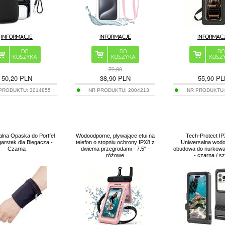
72,80
50,20
PLN
38,90
PLN
55,90
PL
 PRODUKTU:
3014855
NR PRODUKTU:
2004213
NR PRODUKTU
lna Opaska do Portfel
Wodoodporne, pływające etui na
Tech-Protect I
arstek dla Biegacza -
telefon o stopniu ochrony IPX8 z
Uniwersalna wod
Czarna
dwiema przegrodami - 7.5" -
obudowa do nurkowan
różowe
- czarna / s