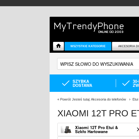
WSZYSTKIE KATEGORIE
AKCESORIA D
SZYBKA
30
DOSTAWA
ZW
«
Powrót
Jesteś tutaj:
Akcesoria do telefonów
Etui
XIAOMI 12T PRO E
Xiaomi 12T Pro Etui &
Szkło Hartowane