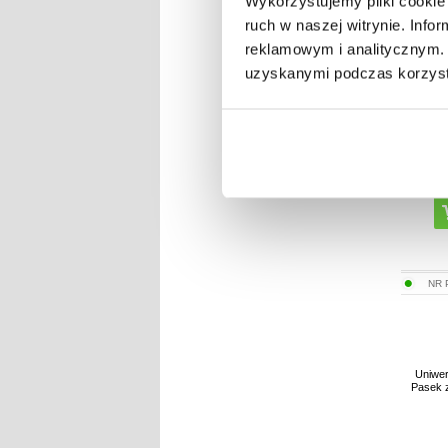
Wykorzystujemy pliki cookie 
ruch w naszej witrynie. Inf
reklamowym i analitycznym. 
uzyskanymi podczas korzysta
NR
Uniwer
Pasek z