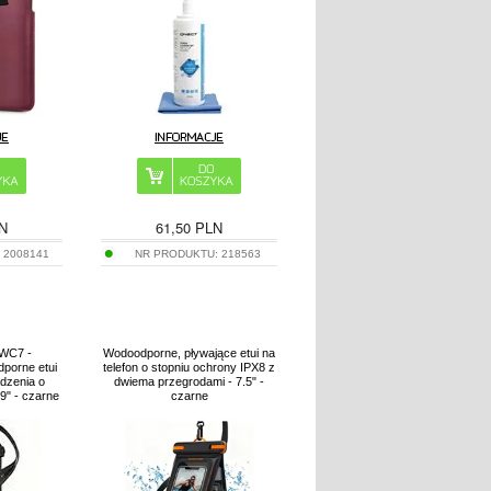
N
61,50
PLN
:
2008141
NR PRODUKTU:
218563
UWC7 -
Wodoodporne, pływające etui na
dporne etui
telefon o stopniu ochrony IPX8 z
ądzenia o
dwiema przegrodami - 7.5" -
9" - czarne
czarne