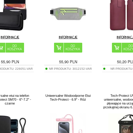
55,90
PLN
55,90
PLN
50,20
PL
RODUKTU:
226051-VAR
NR PRODUKTU:
3012152-VAR
NR PRODUKTU
salne etui na telefon
Uniwersalne Wodoodporne Etui
Tech-Protect 
otect SM70 - 6"-7.2" -
Tech-Protect - 6.9" - Róż
uniwersalne, wodoo
czarne
pływające na urz
przekątnej ekranu 6.