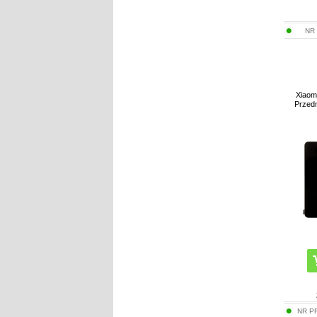
NR
Xiaom
Przedn
NR P