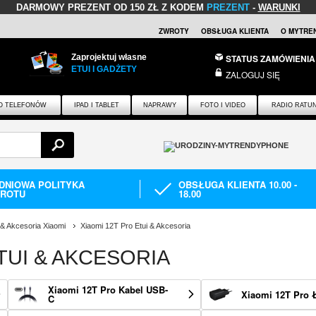
DARMOWY PREZENT
OD 150 ZŁ Z KODEM
PREZENT
-
WARUNKI
ZWROTY
OBSŁUGA KLIENTA
O MYTRE
Zaprojektuj własne
STATUS ZAMÓWIENIA
ETUI I GADŻETY
ZALOGUJ SIĘ
O TELEFONÓW
IPAD I TABLET
NAPRAWY
FOTO I VIDEO
RADIO RATU
-DNIOWA POLITYKA
OBSŁUGA KLIENTA 10.00 -
ROTU
18.00
 & Akcesoria Xiaomi
Xiaomi 12T Pro Etui & Akcesoria
TUI & AKCESORIA
Xiaomi 12T Pro Kabel USB-
Xiaomi 12T Pro 
C