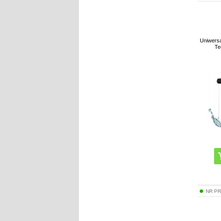
Uniwers
Te
NR P