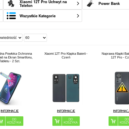
Xiaomi 12T Pro Uchwyt na
Power Bank
Telefon
Wszystkie Kategorie
lna Powłoka Ochronna
Xiaomi 12T Pro Klapka Baterii -
Naprawa Klapki Bate
id na Ekran Smartfonu,
Czerń
12T Pro - C
Tabletu - 2 Szt.