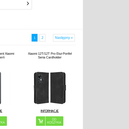
2
Następny »
1
rii Xiaomi
Xiaomi 12T/12T Pro Etui-Portfel
zerń
Seria Cardholder