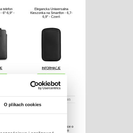
a telefon
Elegancka Uniwersalna
 6"-6,9" -
Kieszonka na Smartfon - 6,7-
6,9" - Czerń
N
38,90
PLN
:
3004860
NR PRODUKTU:
224085
O plikach cookies
rsalne etui
Wodoodporne etui pływające o
em do paska
stopniu ochrony IP68 do