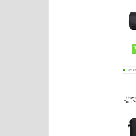
NR P
Uniwer
Tech-Pr