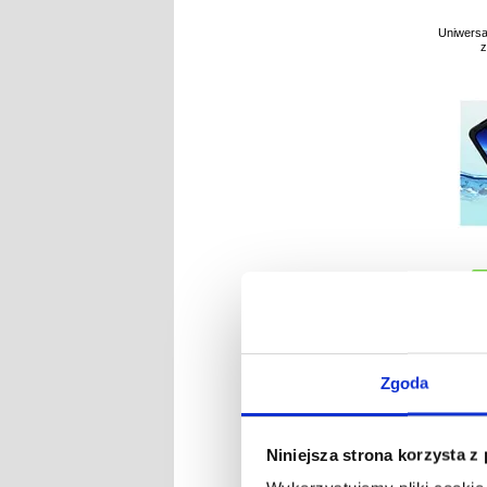
Uniwersa
z
NR P
Zgoda
Niniejsza strona korzysta z
Opaska 
Dynamic 