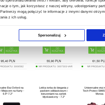
do spersonalizowania treści i reklam, aby oferować funkcje sp
6.9"
dla mężczyzn, rozmi
8,7 x 1,8 
ormacje o tym, jak korzystasz z naszej witryny, udostępniamy p
Partnerzy mogą połączyć te informacje z innymi danymi otrzym
nia z ich usług.
Spersonalizuj
Z
95,40
PLN
55,90
PLN
61,50
PL
 PRODUKTU:
3006582
NR PRODUKTU:
3007303-VAR
NR PRODUKTU
salne Etui Oxford na
Lekka torba do biegania z
Uniwersalne etui n
 Miejscem na Karty -
paskiem odblaskowym i
Tech-Protect SM65 -
6.9"-7.2"
kieszeniami na zamek
Morwa
błyskawiczny - 7.2"