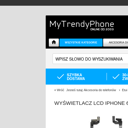
WSZYSTKIE KATEGORIE
AKCESORIA D
SZYBKA
30
DOSTAWA
ZW
«
Wróć
Jesteś tutaj:
Akcesoria do telefonów
Etui
WYŚWIETLACZ LCD IPHONE 6S