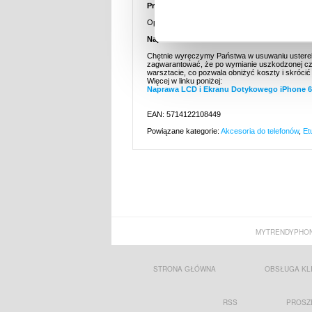
Przeznaczenie:
iPhone 6S 4.7"
Opakowanie:
Zastępcze
Naprawa:
Chętnie wyręczymy Państwa w usuwaniu usterek.
zagwarantować, że po wymianie uszkodzonej cz
warsztacie, co pozwala obniżyć koszty i skróci
Więcej w linku poniżej:
Naprawa LCD i Ekranu Dotykowego iPhone 6S 
EAN: 5714122108449
Powiązane kategorie:
Akcesoria do telefonów
,
Et
MYTRENDYPHON
STRONA GŁÓWNA
OBSŁUGA KL
RSS
PROSZ