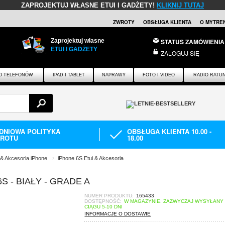
ZAPROJEKTUJ WŁASNE ETUI I GADŻETY!
KLIKNIJ TUTAJ
ZWROTY
OBSŁUGA KLIENTA
O MYTRE
Zaprojektuj własne
STATUS ZAMÓWIENIA
ETUI I GADŻETY
ZALOGUJ SIĘ
O TELEFONÓW
IPAD I TABLET
NAPRAWY
FOTO I VIDEO
RADIO RATU
-DNIOWA POLITYKA
OBSŁUGA KLIENTA 10.00 -
ROTU
18.00
 & Akcesoria iPhone
iPhone 6S Etui & Akcesoria
 - BIAŁY - GRADE A
NUMER PRODUKTU:
165433
DOSTĘPNOŚĆ:
W MAGAZYNIE. ZAZWYCZAJ WYSYŁANY
CIĄGU 5-10 DNI
INFORMACJE O DOSTAWIE