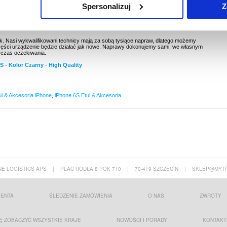
Spersonalizuj
Z
 Nasi wykwalifikowani technicy mają za sobą tysiące napraw, dlatego możemy
ęści urządzenie będzie działać jak nowe. Naprawy dokonujemy sami, we własnym
ć czas oczekiwania.
- Kolor Czarny - High Quality
ui & Akcesoria iPhone
,
iPhone 6S Etui & Akcesoria
E LOGISTICS APS
|
PLAC RODŁA 8 POK 710
|
70-419 SZCZECIN
|
SKLEP@MYTR
IENTA
ŚLEDZENIE ZAMÓWIENIA
O NAS
ZWROTY
Ę ZOBACZYĆ WSZYSTKIE KRAJE
NOWOŚCI I PORADY
KONTAKT