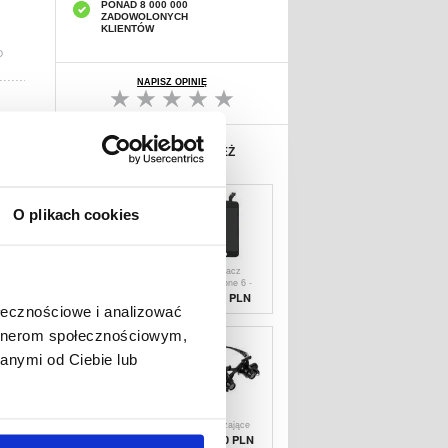
PONAD 8 000 000
ZADOWOLONYCH
KLIENTÓW
D
NAPISZ OPINIĘ
INNI KUPILI RÓWNIEŻ
O plikach cookies
Wyświetlacz
Wyświetlacz
LCD iPhone 6 -
LCD iPhone 6 -
Kolor Biały -
Czarny - Grade A
84,10 PLN
84,10 PLN
Grade A
ołecznościowe i analizować
artnerom społecznościowym,
anymi od Ciebie lub
iPhone 6S -
Okulary
Kompatybilna
Powiększające
Bateria
9892G - 10X,
44,60 PLN
101,00 PLN