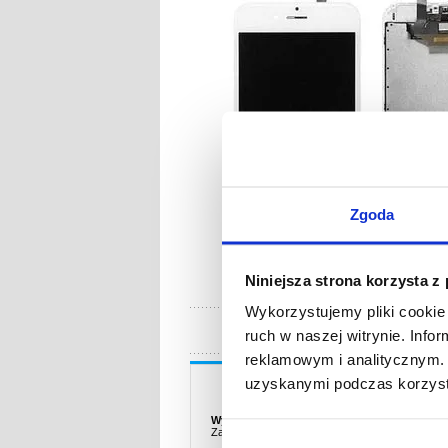
Zgoda
Niniejsza strona korzysta z
Wykorzystujemy pliki cookie 
ruch w naszej witrynie. Inf
reklamowym i analitycznym. 
Opis
uzyskanymi podczas korzysta
Wyświetlacz LCD do iPhone’a 6S - Grade A / 
Zawiera: szybkę wyświetlacza, ekran dotykowy.