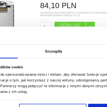
84,10
PLN
NAJNIŻSZA CENA PRODUKTU Z OSTATNICH 30 DNI PRZE
WPROWADZENIEM OBNIŻKI TO
ZŁ
POLECANE PRZEZ MYTRENDYPHONE
Szczegóły
 plików cookie
do spersonalizowania treści i reklam, aby oferować funkcje sp
PYTANIA?
LIVE CHAT
ormacje o tym, jak korzystasz z naszej witryny, udostępniamy p
Partnerzy mogą połączyć te informacje z innymi danymi otrzym
nia z ich usług.
Klasa A (Część o najwyższej jakości)