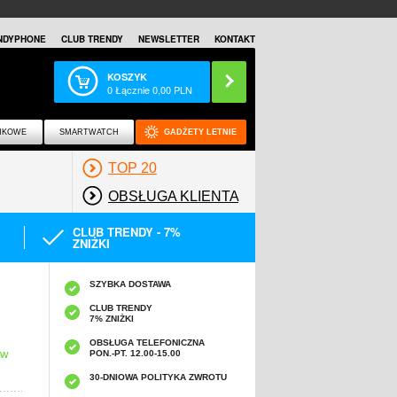
NDYPHONE
CLUB TRENDY
NEWSLETTER
KONTAKT
KOSZYK
0
Łącznie
0,00
PLN
NKOWE
SMARTWATCH
GADŻETY LETNIE
TOP 20
OBSŁUGA KLIENTA
CLUB TRENDY - 7%
ZNIŻKI
SZYBKA DOSTAWA
CLUB TRENDY
7% ZNIŻKI
OBSŁUGA TELEFONICZNA
PON.-PT. 12.00-15.00
 W
30-DNIOWA POLITYKA ZWROTU