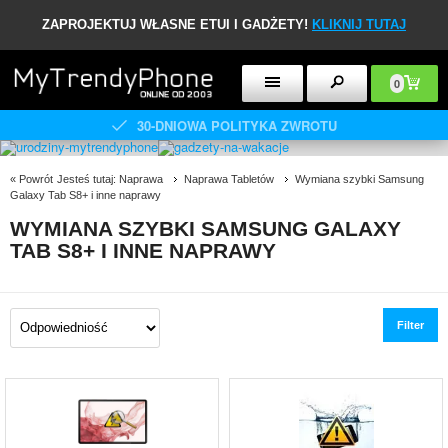
ZAPROJEKTUJ WŁASNE ETUI I GADŻETY!
KLIKNIJ TUTAJ
0
30-DNIOWA POLITYKA ZWROTU
«
Powrót
Jesteś tutaj:
Naprawa
Naprawa Tabletów
Wymiana szybki Samsung
Galaxy Tab S8+ i inne naprawy
WYMIANA SZYBKI SAMSUNG GALAXY
TAB S8+ I INNE NAPRAWY
Filter