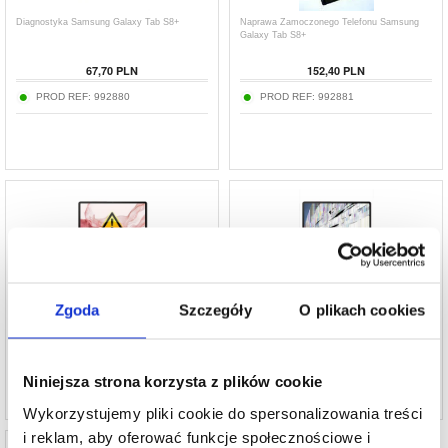
Diagnostyka Samsung Galaxy Tab S8+
Naprawa Zamoczonego Telefonu Samsung
Galaxy Tab S8+
67,70 PLN
152,40 PLN
PROD REF:
992880
PROD REF:
992881
Naprawa Aparatu Foto Samsung Galaxy Tab
Naprawa LCD i Ekranu Dotykowego
S8+
Samsung Galaxy Tab S8+
Zgoda
Szczegóły
O plikach cookies
338,10 PLN
2.002,90 PLN
PROD REF:
993116
PROD REF:
992882
Niniejsza strona korzysta z plików cookie
Wykorzystujemy pliki cookie do spersonalizowania treści
i reklam, aby oferować funkcje społecznościowe i