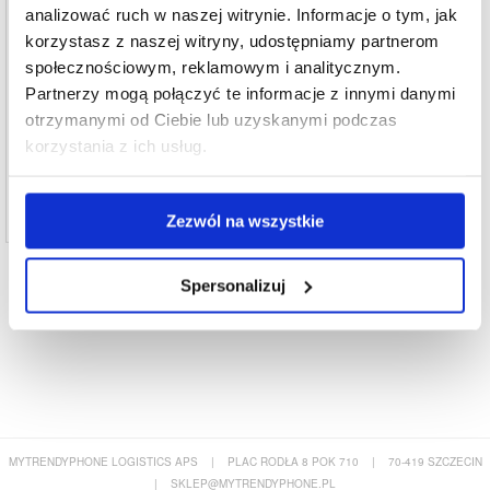
analizować ruch w naszej witrynie. Informacje o tym, jak
korzystasz z naszej witryny, udostępniamy partnerom
społecznościowym, reklamowym i analitycznym.
Naprawa Taśmy Flex Złącza Ładowania
Partnerzy mogą połączyć te informacje z innymi danymi
Samsung Galaxy Tab S8+ WiFi
otrzymanymi od Ciebie lub uzyskanymi podczas
247,80 PLN
korzystania z ich usług.
PROD REF:
993117
Zezwól na wszystkie
Spersonalizuj
MYTRENDYPHONE LOGISTICS APS
|
PLAC RODŁA 8 POK 710
|
70-419 SZCZECIN
|
SKLEP@MYTRENDYPHONE.PL