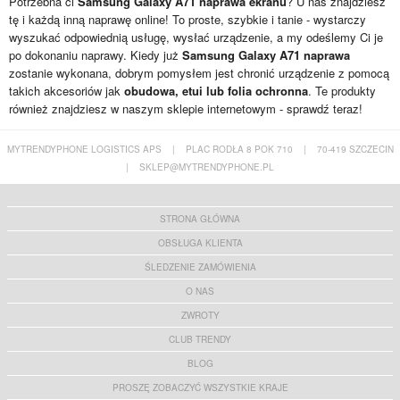
Potrzebna ci
Samsung Galaxy A71 naprawa ekranu
? U nas znajdziesz
tę i każdą inną naprawę online! To proste, szybkie i tanie - wystarczy
wyszukać odpowiednią usługę, wysłać urządzenie, a my odeślemy Ci je
po dokonaniu naprawy. Kiedy już
Samsung Galaxy A71 naprawa
zostanie wykonana, dobrym pomysłem jest chronić urządzenie z pomocą
takich akcesoriów jak
obudowa, etui lub folia ochronna
. Te produkty
również znajdziesz w naszym sklepie internetowym - sprawdź teraz!
MYTRENDYPHONE LOGISTICS APS
|
PLAC RODŁA 8 POK 710
|
70-419 SZCZECIN
|
SKLEP@MYTRENDYPHONE.PL
STRONA GŁÓWNA
OBSŁUGA KLIENTA
ŚLEDZENIE ZAMÓWIENIA
O NAS
ZWROTY
CLUB TRENDY
BLOG
PROSZĘ ZOBACZYĆ WSZYSTKIE KRAJE