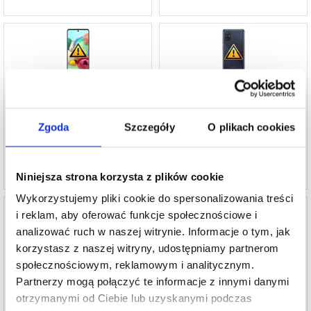
Naprawa Głośnika Dzwonka Samsung Galaxy
Naprawa Klapki Baterii Samsung Galaxy A71
A71
202,61 PLN
270,30 PLN
Zgoda
Szczegóły
O plikach cookies
PROD REF:
991046
PROD REF:
991041-VAR
Niniejsza strona korzysta z plików cookie
Wykorzystujemy pliki cookie do spersonalizowania treści
i reklam, aby oferować funkcje społecznościowe i
analizować ruch w naszej witrynie. Informacje o tym, jak
korzystasz z naszej witryny, udostępniamy partnerom
Naprawa LCD i Ekranu Dotykowego
Naprawa Taśmy Flex Bocznego Przycisku
społecznościowym, reklamowym i analitycznym.
Samsung Galaxy A71 - Czerń
Samsung Galaxy A71
Partnerzy mogą połączyć te informacje z innymi danymi
575,10 PLN
180,00 PLN
otrzymanymi od Ciebie lub uzyskanymi podczas