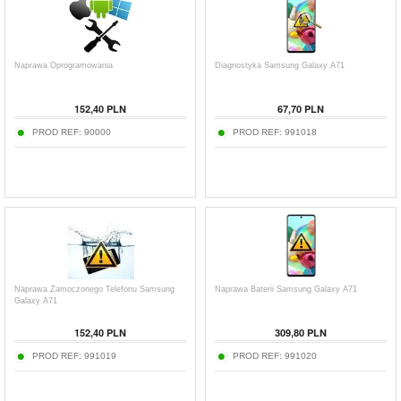
Naprawa Oprogramowania
Diagnostyka Samsung Galaxy A71
152,40 PLN
67,70 PLN
PROD REF:
90000
PROD REF:
991018
Naprawa Zamoczonego Telefonu Samsung
Naprawa Baterii Samsung Galaxy A71
Galaxy A71
152,40 PLN
309,80 PLN
PROD REF:
991019
PROD REF:
991020