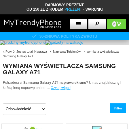
DARMOWY PREZENT
OD 150 ZŁ Z KODEM
PREZENT
-
WARUNKI
0
30-DNIOWA POLITYKA ZWROTU
«
Powrót
Jesteś tutaj:
Naprawa
Naprawa Telefonów
wymiana wyświetlacza
Samsung Galaxy A71
WYMIANA WYŚWIETLACZA SAMSUNG
GALAXY A71
Potrzebna ci
Samsung Galaxy A71 naprawa ekranu
? U nas znajdziesz tę i
każdą inną naprawę online!
...
Czytaj więcej
Filter