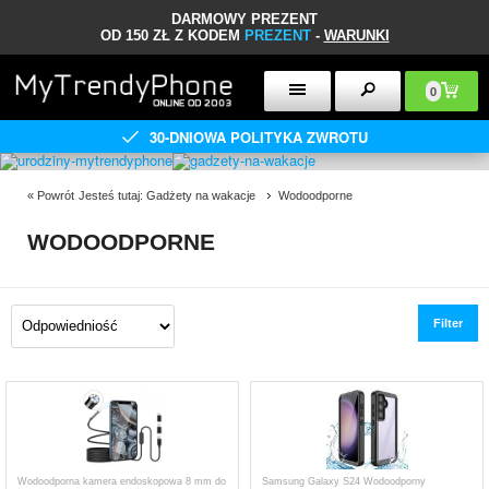
DARMOWY PREZENT
OD 150 ZŁ Z KODEM
PREZENT
-
WARUNKI
0
30-DNIOWA POLITYKA ZWROTU
«
Powrót
Jesteś tutaj:
Gadżety na wakacje
Wodoodporne
WODOODPORNE
Filter
Wodoodporna kamera endoskopowa 8 mm do
Samsung Galaxy S24 Wodoodporny