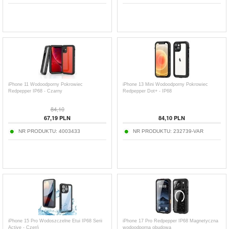
iPhone 11 Wodoodporny Pokrowiec
iPhone 13 Mini Wodoodporny Pokrowiec
Redpepper IP68 - Czarny
Redpepper Dot+ - IP68
84,10
67,19
PLN
84,10
PLN
NR PRODUKTU:
4003433
NR PRODUKTU:
232739-VAR
iPhone 15 Pro Wodoszczelne Etui IP68 Serii
iPhone 17 Pro Redpepper IP68 Magnetyczna
Active - Czerń
wodoodporna obudowa