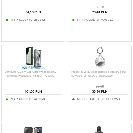
89,70
84,10
PLN
78,40
PLN
NR PRODUKTU:
253332
NR PRODUKTU:
4009211
Samsung Galaxy S25 Ultra Wodoodporny
Przezroczyste, wodoodporne silikonowe etui
Pokrowiec Redpepper FS IP68 - Czarny
do Apple AirTag 1/2 z breloczkiem
38,90
101,00
PLN
33,30
PLN
NR PRODUKTU:
4009536
NR PRODUKTU:
3018131-VAR