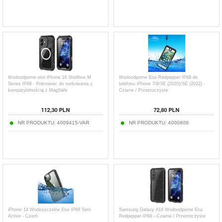
Wodoodporne etui iPhone 16 Shellbox M
Wodoodporne Etui Redpepper IP68 do
Series IP68 - Pokrowiec do nurkowania z
telefonu iPhone 7/8/SE (2020)/SE (2022) -
kompatybilnością z MagSafe
Czarne / Przezroczyste
112,30
PLN
72,80
PLN
NR PRODUKTU:
4009415-VAR
NR PRODUKTU:
4000806
iPhone 14 Wodoszczelne Etui IP68 Serii
Samsung Galaxy A16 Wodoodporne Etui
Active - Czerń
Redpepper IP68 - Czarne / Przezroczyste