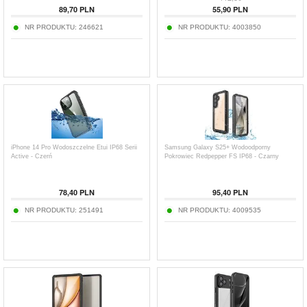
89,70
PLN
55,90
PLN
NR PRODUKTU:
246621
NR PRODUKTU:
4003850
iPhone 14 Pro Wodoszczelne Etui IP68 Serii
Samsung Galaxy S25+ Wodoodporny
Active - Czerń
Pokrowiec Redpepper FS IP68 - Czarny
78,40
PLN
95,40
PLN
NR PRODUKTU:
251491
NR PRODUKTU:
4009535