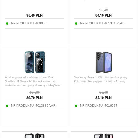
95,40
95,40
PLN
84,10
PLN
NR PRODUKTU:
4000663
NR PRODUKTU:
4013315-VAR
Wodoodporne etui iPhone 17 Pro Max
Samsung Galaxy S26 Ultra Wodoodporny
Shellbox M Series IP68 - Pokrowiec do
Pokrowiec Redpepper FS IP68 - Czarny
nurkowania z kompatybilnością z MagSafe
101,00
95,40
89,70
PLN
84,10
PLN
NR PRODUKTU:
4013386-VAR
NR PRODUKTU:
4016674