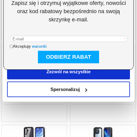
i reklam, aby oferować funkcje społecznościowe i
89,70
PLN
123,60
PLN
analizować ruch w naszej witrynie. Informacje o tym, jak
NR PRODUKTU:
259720
NR PRODUKTU:
3010272-VAR
korzystasz z naszej witryny, udostępniamy partnerom
społecznościowym, reklamowym i analitycznym.
Partnerzy mogą połączyć te informacje z innymi danymi
otrzymanymi od Ciebie lub uzyskanymi podczas
korzystania z ich usług.
Zezwól na wszystkie
iPhone 12 Wodoodporny Pokrowiec
Tech-Protect GA200 45m Etui wodoodporne
Redpepper Dot+ - IP68 - Czarny
dla GoPro HERO 9/10/11/12/13 - Clear
Spersonalizuj
89,70
PLN
78,40
PLN
NR PRODUKTU:
229315
NR PRODUKTU:
3010396