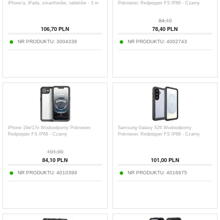
iPhone'a, iPada, smartfonów, tabletów - 3 m
Pokrowiec Redpepper FS IP68 - Czarny
84,10
106,70
PLN
78,40
PLN
NR PRODUKTU:
3004338
NR PRODUKTU:
4002743
iPhone 16e/17e Wodoodporny Pokrowiec
Samsung Galaxy S26 Wodoodporny
Redpepper FS IP68 - Czarny
Pokrowiec Redpepper FS IP68 - Czarny
101,00
84,10
PLN
101,00
PLN
NR PRODUKTU:
4010399
NR PRODUKTU:
4016675