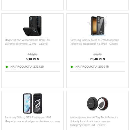
Magnetyczne Wodoodporne IP68 Etui
Samsung Galaxy S23+ 5G Wodoodporny
Extreme do iPhone 12 Pro - Czarne
Pokrowiec Redpepper FS IP68 - Czarny
112,30
89,70
5,10
PLN
78,40
PLN
NR PRODUKTU:
231425
NR PRODUKTU:
259648
Samsung Galaxy S25 Redpepper IP68
Wodoodporne etui AirTag Tech-Protect z
Magnetyczna wodoodporna obudowa - czarny
blokadą Twist-Lock i mocowaniem
samoprzylepnym 3M - czarne