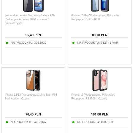
Wodoodporne etui Samsung Galaxy A36
iPhone 13 Pro Wodoodporny Pokrowiec
Redpepper A Series IP68 - czarne /
Redpepper Dot+ - IP68
przezroczyste
95,40
PLN
89,70
PLN
NR PRODUKTU:
3012930
NR PRODUKTU:
232741-VAR
iPhone 13/13 Pro Wodoszczelne Etui IP68
iPhone 16 Wodoodporny Pokrowiec
Serii Active - Czerń
Redpepper FS IP68 - Czarny
78,40
PLN
101,00
PLN
NR PRODUKTU:
4003847
NR PRODUKTU:
4007905