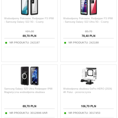
Wodoodporny Pokrowiec Redpepper FS IP68
Wodoodporny Pokrowiec Redpepper FS IP68
- Samsung Galaxy S22 5G - Czarny
- Samsung Galaxy S22 Ultra 5G - Czarny
101,00
89,70
89,70
PLN
78,40
PLN
NR PRODUKTU:
242187
NR PRODUKTU:
242188
Samsung Galaxy S25 Ultra Redpepper IP68
Wodoodporna obudowa GoPro HERO (2024)
Magnetyczna wodoodporna obudowa
4K Puluz - przezroczysta
89,70
PLN
106,70
PLN
NR PRODUKTU:
3012896-VAR
NR PRODUKTU:
3017453