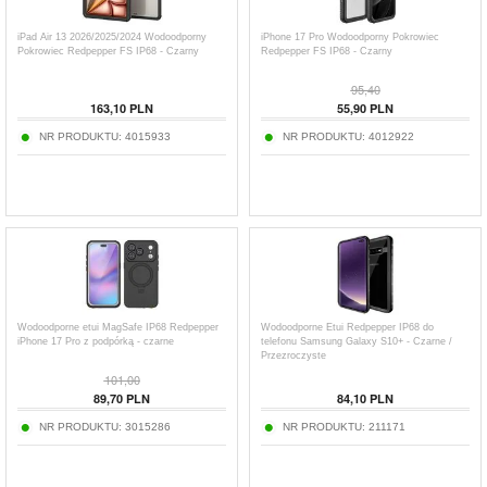
iPad Air 13 2026/2025/2024 Wodoodporny
iPhone 17 Pro Wodoodporny Pokrowiec
Pokrowiec Redpepper FS IP68 - Czarny
Redpepper FS IP68 - Czarny
95,40
163,10
PLN
55,90
PLN
NR PRODUKTU:
4015933
NR PRODUKTU:
4012922
Wodoodporne etui MagSafe IP68 Redpepper
Wodoodporne Etui Redpepper IP68 do
iPhone 17 Pro z podpórką - czarne
telefonu Samsung Galaxy S10+ - Czarne /
Przezroczyste
101,00
89,70
PLN
84,10
PLN
NR PRODUKTU:
3015286
NR PRODUKTU:
211171