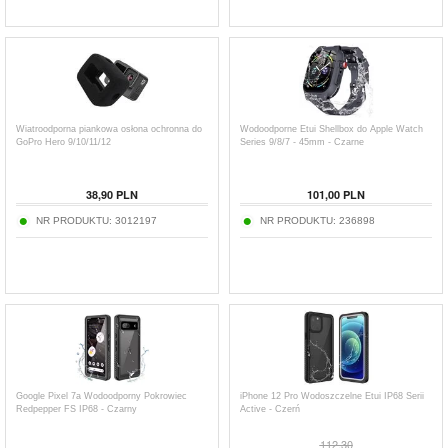
Wiatroodporna piankowa osłona ochronna do
Wodoodporne Etui Shellbox do Apple Watch
GoPro Hero 9/10/11/12
Series 9/8/7 - 45mm - Czarne
38,90
PLN
101,00
PLN
NR PRODUKTU:
3012197
NR PRODUKTU:
236898
Google Pixel 7a Wodoodporny Pokrowiec
iPhone 12 Pro Wodoszczelne Etui IP68 Serii
Redpepper FS IP68 - Czarny
Active - Czerń
112,30