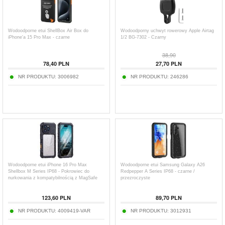
Wodoodporne etui ShellBox Air Box do
Wodoodporny uchwyt rowerowy Apple Airtag
iPhone'a 15 Pro Max - czarne
1/2 BG-7302 - Czarny
38,90
78,40
PLN
27,70
PLN
NR PRODUKTU:
3006982
NR PRODUKTU:
246286
Wodoodporne etui iPhone 16 Pro Max
Wodoodporne etui Samsung Galaxy A26
Shellbox M Series IP68 - Pokrowiec do
Redpepper A Series IP68 - czarne /
nurkowania z kompatybilnością z MagSafe
przezroczyste
123,60
PLN
89,70
PLN
NR PRODUKTU:
4009419-VAR
NR PRODUKTU:
3012931