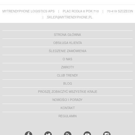
MYTRENDYPHONE LOGISTICS APS
|
PLAC RODŁA 8 POK 710
|
70-419 SZCZECIN
|
SKLEP@MYTRENDYPHONE.PL
STRONA GŁÓWNA
OBSŁUGA KLIENTA
ŚLEDZENIE ZAMÓWIENIA
O NAS
ZWROTY
CLUB TRENDY
BLOG
PROSZĘ ZOBACZYĆ WSZYSTKIE KRAJE
NOWOŚCI I PORADY
KONTAKT
REGULAMIN