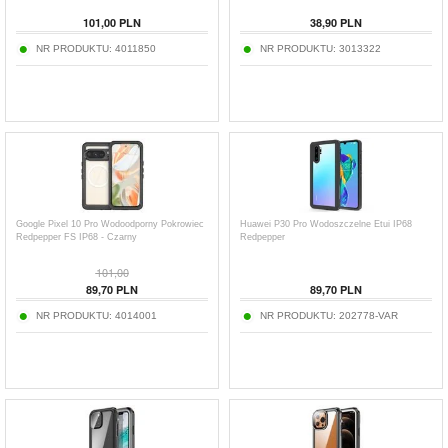
101,00
PLN
38,90
PLN
NR PRODUKTU:
4011850
NR PRODUKTU:
3013322
Google Pixel 10 Pro Wodoodporny Pokrowiec
Huawei P30 Pro Wodoszczelne Etui IP68
Redpepper FS IP68 - Czarny
Redpepper
101,00
89,70
PLN
89,70
PLN
NR PRODUKTU:
4014001
NR PRODUKTU:
202778-VAR