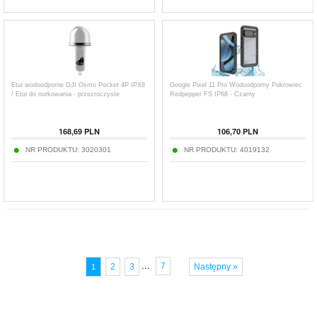
Etui wodoodporne DJI Osmo Pocket 4P IPX8
Google Pixel 11 Pro Wodoodporny Pokrowiec
/ Etui do nurkowania - przezroczyste
Redpepper FS IP68 - Czarny
168,69
PLN
106,70
PLN
NR PRODUKTU:
3020301
NR PRODUKTU:
4019132
...
7
2
3
Następny »
1