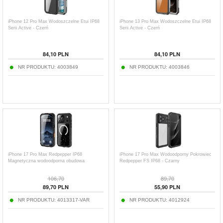
iPhone 12 Pro Max Wodoszczelne Etui IP68
iPhone 13 Pro Max Wodoszczelne Etui IP68
Serii Active - Czerń
Serii Active - Czerń
84,10
PLN
84,10
PLN
NR PRODUKTU:
4003849
NR PRODUKTU:
4003846
iPhone 17 Pro Max Redpepper IP68
iPhone 17 Pro Max Wodoodporny Pokrowiec
Magnetyczna wodoodporna obudowa
Redpepper FS IP68 - Czarny
106,70
89,70
89,70
PLN
55,90
PLN
NR PRODUKTU:
4013317-VAR
NR PRODUKTU:
4012924