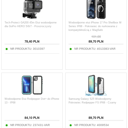
Tech-Protect GA200 45m Etui wodoodporne
Wodoodporne etui iPhone 17 Pro Shellbox M
dla GoPro HERO 5/6/7 - Przezroczysty
Series IP68 - Pokrowiec do nurkowania z
kompatybilnością z MagSafe
101,00
78,40
PLN
89,70
PLN
NR PRODUKTU:
3010397
NR PRODUKTU:
4013383-VAR
Wodoodporne Etui Redpepper Dot+ do iPhone
Samsung Galaxy S25 Wodoodporny
13 - IP68
Pokrowiec Redpepper FS IP68 - Czarny
84,10
PLN
89,70
PLN
NR PRODUKTU:
237431-VAR
NR PRODUKTU:
4009534