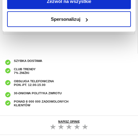
Przeznaczenie:
vivo Y27
Zezwól na wszystkie
Opakowanie:
Euroblister
Spersonalizuj
EAN: 5714122463043
Powiązane kategorie:
Wyprzedaż magazynu
SZYBKA DOSTAWA
CLUB TRENDY
7% ZNIŻKI
OBSŁUGA TELEFONICZNA
PON.-PT. 12.00-15.00
30-DNIOWA POLITYKA ZWROTU
PONAD 8 000 000 ZADOWOLONYCH
KLIENTÓW
NAPISZ OPINIĘ