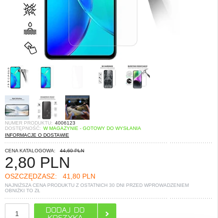
NUMER PRODUKTU:
4006123
DOSTĘPNOŚĆ:
W MAGAZYNIE - GOTOWY DO WYSŁANIA
INFORMACJE O DOSTAWIE
CENA KATALOGOWA:
44,60 PLN
2,80
PLN
OSZCZĘDZASZ:
41,80 PLN
NAJNIŻSZA CENA PRODUKTU Z OSTATNICH 30 DNI PRZED WPROWADZENIEM
OBNIŻKI TO
ZŁ