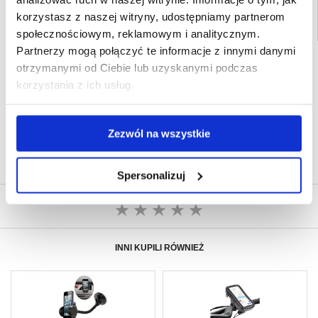
korzystasz z naszej witryny, udostępniamy partnerom
społecznościowym, reklamowym i analitycznym.
Partnerzy mogą połączyć te informacje z innymi danymi
SZYBKA DOSTAWA
otrzymanymi od Ciebie lub uzyskanymi podczas
CLUB TRENDY
korzystania z ich usług.
7% ZNIŻKI
OBSŁUGA TELEFONICZNA
PON.-PT. 12.00-15.00
Zezwól na wszystkie
30-DNIOWA POLITYKA ZWROTU
PONAD 8 000 000 ZADOWOLONYCH
KLIENTÓW
Spersonalizuj
NAPISZ OPINIĘ
INNI KUPILI RÓWNIEŻ