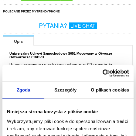
POLECANE PRZEZ MYTRENDYPHONE
PYTANIA?
LIVE CHAT
Opis
Uniwersalny Uchwyt Samochodowy S051 Mocowany w Otworze
Odtwarzacza CD/DVD
Uchwyt mocowany w samochodowym odtwarzaczu CD zapewnia, że
urządzenie jest w zasięgu ręki podczas jazdy.
Dane techniczne:
- lekki i przenośny uchwyt samochodowy
- obrotowe o 360 stopni złącze – wiele pozycji nachylenia
- miękkie poduszki chronią urządzenie przed zarysowaniem
Zgoda
Szczegóły
O plikach cookies
- wykonany z wytrzymałego tworzywa
- regulowana klamra pasuje do telefonów o szerokości 42mm-98mm
Opakowanie:
Euroblister
Niniejsza strona korzysta z plików cookie
EAN: 5712579193230
Wykorzystujemy pliki cookie do spersonalizowania treści
Powiązane kategorie:
Akcesoria do telefonów
,
Akcesoria Samochodowe
,
Uchwyt Na Telefon Do Samochodu
i reklam, aby oferować funkcje społecznościowe i
analizować ruch w naszej witrynie. Informacje o tym, jak