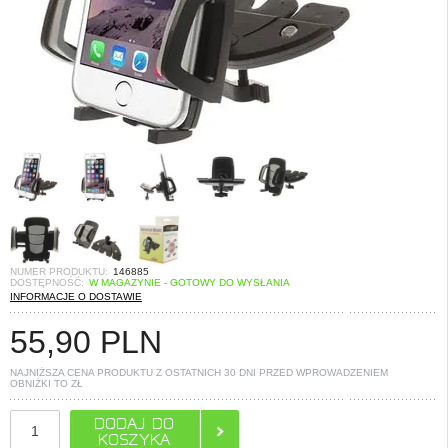
NUMER PRODUKTU:
146885
DOSTĘPNOŚĆ:
W MAGAZYNIE - GOTOWY DO WYSŁANIA
INFORMACJE O DOSTAWIE
55,90
PLN
NAJNIŻSZA CENA PRODUKTU Z OSTATNICH 30 DNI PRZED WPROWADZENIEM
OBNIŻKI TO
ZŁ