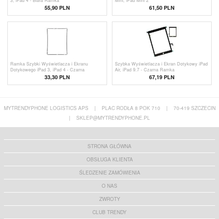
3, iPad 4 - Biała Ramka
Mini, iPad Mini 2
55,90 PLN
61,50 PLN
Ramka Szybki Wyświetlacza i Ekranu
Szybka Wyświetlacza i Ekran Dotykowy iPad
Dotykowego iPad 3, iPad 4 - Czarna
Air, iPad 9.7 - Czarna Ramka
33,30 PLN
67,19 PLN
MYTRENDYPHONE LOGISTICS APS
|
PLAC RODŁA 8 POK 710
|
70-419 SZCZECIN
|
SKLEP@MYTRENDYPHONE.PL
STRONA GŁÓWNA
OBSŁUGA KLIENTA
ŚLEDZENIE ZAMÓWIENIA
O NAS
ZWROTY
CLUB TRENDY