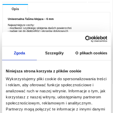
Opis
Uniwersalna Taśma klejąca – 6 mm
Najważniejsze cechy:
- możliwość szybkiego sklejenia dwóch powierzchni
- nadaje się do digitizeRóż i ekranów dotykowych
wymiary:
- szerokość: 6 mm
- długość: 3 m
Zgoda
Szczegóły
O plikach cookies
EAN: 5712579077981
Powiązane kategorie:
Akcesoria do telefonów
,
Narzędzia do Naprawy
Telefonów
Niniejsza strona korzysta z plików cookie
Wykorzystujemy pliki cookie do spersonalizowania treści
i reklam, aby oferować funkcje społecznościowe i
SZYBKA DOSTAWA
analizować ruch w naszej witrynie. Informacje o tym, jak
korzystasz z naszej witryny, udostępniamy partnerom
CLUB TRENDY
7% ZNIŻKI
społecznościowym, reklamowym i analitycznym.
OBSŁUGA TELEFONICZNA
Partnerzy mogą połączyć te informacje z innymi danymi
PON.-PT. 12.00-15.00