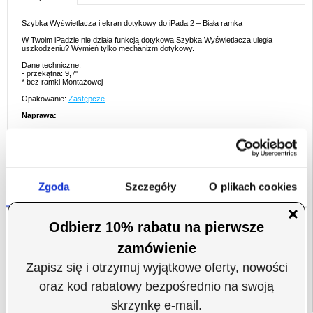
Szybka Wyświetlacza i ekran dotykowy do iPada 2 – Biała ramka
W Twoim iPadzie nie działa funkcją dotykowa Szybka Wyświetlacza uległa
uszkodzeniu? Wymień tylko mechanizm dotykowy.
Dane techniczne:
- przekątna: 9,7"
* bez ramki Montażowej
Opakowanie:
Zastępcze
Naprawa:
Jeśli nie chcesz sałodzielnie naprawiać urządzenia, możemy Ci w tym pomóc.
Nasi wykwalifikowani technicy naprawili już tysiące telefonów i możemy
zagwarantować, że Twój iPad będzie znów w pełni sprawny. Przeprowadzamy
ekspresowe naprawy w naszym własnym serwisie - nie wysyłamy urządzeń
do innych serwisantów. To dlatego oferowane przez nas usługi są najszybsze i
najtańsze na rynku.
Zgoda
Szczegóły
O plikach cookies
Kliknij w link poniżej, by dowiedzieć się więcej:
https://www.mytrendyphone.pl/shop/ipad-2-display-70448p.html
EAN: 5712579751812
Niniejsza strona korzysta z plików cookie
Powiązane kategorie:
Akcesoria do tabletów i iPada
,
Etui & Akcesoria do
tabletów
,
Etui & Akcesoria iPad
,
iPad 2 Etui & Akcesoria
Wykorzystujemy pliki cookie do spersonalizowania treści
i reklam, aby oferować funkcje społecznościowe i
analizować ruch w naszej witrynie. Informacje o tym, jak
korzystasz z naszej witryny, udostępniamy partnerom