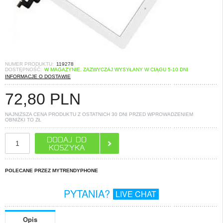
NUMER PRODUKTU:
119278
DOSTĘPNOŚĆ:
W MAGAZYNIE. ZAZWYCZAJ WYSYŁANY W CIĄGU 5-10 DNI
INFORMACJE O DOSTAWIE
72,80
PLN
NAJNIŻSZA CENA PRODUKTU Z OSTATNICH 30 DNI PRZED WPROWADZENIEM
OBNIŻKI TO
ZŁ
POLECANE PRZEZ MYTRENDYPHONE
PYTANIA?
LIVE CHAT
Opis