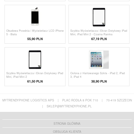
Obudowa Przednia i Wyświetlacz LCD iPhone
Szybka Wyświetlacza i Ekran Dotykowy iPad
5 - Biała
Mini, iPad Mini 2 - Czarna Ramka
55,90
PLN
67,19 PLN
Szybka Wyświetlacza i Ekran Dotykowy iPad
Osłona z Hartowanego Szkła - iPad 2, iPad
Mini, iPad Mini 2
3, iPad 4
61,50 PLN
38,90 PLN
MYTRENDYPHONE LOGISTICS APS
|
PLAC RODŁA 8 POK 710
|
70-419 SZCZECIN
|
SKLEP@MYTRENDYPHONE.PL
STRONA GŁÓWNA
OBSŁUGA KLIENTA