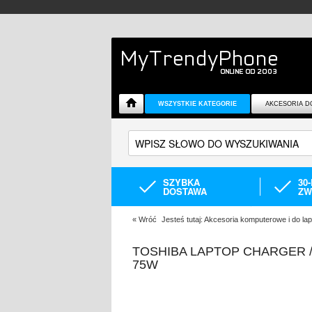
WSZYSTKIE KATEGORIE
AKCESORIA D
SZYBKA
30
DOSTAWA
ZW
«
Wróć
Jesteś tutaj:
Akcesoria komputerowe i do la
TOSHIBA LAPTOP CHARGER /
75W