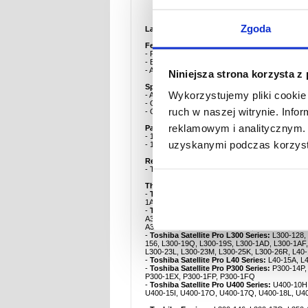
Opis
Zgoda
Laptop Charger / Adapter for Toshiba Satelli
Features:
- Power adapter for your Toshiba laptop
- Built-in surge protection to keep your devices s
- Automatic switch to maintenance mode when the 
Niniejsza strona korzysta z
Specifications:
Wykorzystujemy pliki cookie 
- AC Input: 100-240V AC
- Output: 75W, 19V
ruch w naszej witrynie. Inf
- Cable lenght: 110cm
reklamowym i analitycznym. 
Package includes:
- 1 x AC adapter / laptop charger
uzyskanymi podczas korzysta
- 1 x Power cable
Replaces the following power supply types:
- Toshiba PA3468E-1AC3
This product is compatible with:
-
Toshiba Satellite Pro A200 Series:
A200-1X1,
1AZ, A210-1B1, A210-1B3, A210-1C7
-
Toshiba Satellite Pro A300 Series:
A300-192, 
A300-1EA, A300-1FZ, A300-1G0, A300-1LW, A3
A300-1SX, A300-229, A300-22C, A300-22E, A30
-
Toshiba Satellite Pro L300 Series:
L300-128, 
156, L300-19Q, L300-19S, L300-1AD, L300-1AF,
L300-23L, L300-23M, L300-25K, L300-26R, L40
-
Toshiba Satellite Pro L40 Series:
L40-15A, L4
-
Toshiba Satellite Pro P300 Series:
P300-14P,
P300-1EX, P300-1FP, P300-1FQ
-
Toshiba Satellite Pro U400 Series:
U400-10H,
U400-15I, U400-17O, U400-17Q, U400-18L, U4