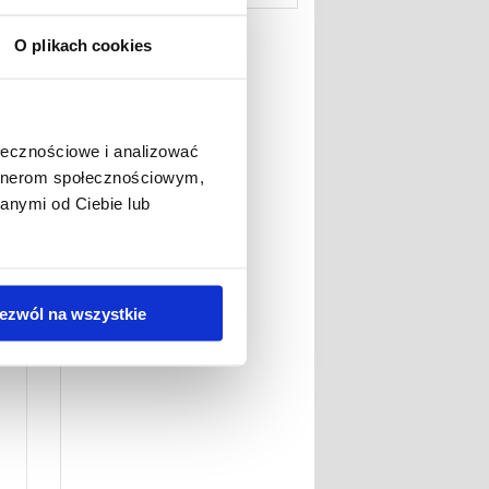
Cell Ładowarka -
Presario -
36W
4400mAh
O plikach cookies
Zabezpieczenie
Ekranu ze Szkła
Hartowanego
38,90 PLN
ołecznościowe i analizować
Sony Xperia L1 -
9H
artnerom społecznościowym,
anymi od Ciebie lub
ezwól na wszystkie