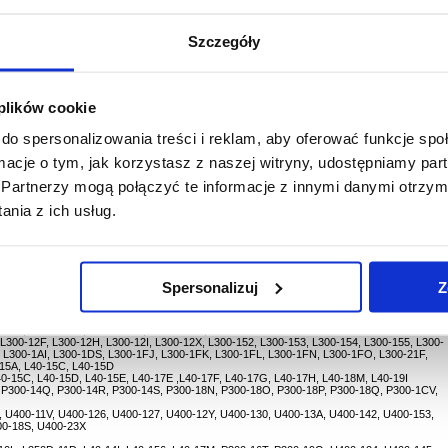
Szczegóły
te Pro, Equium, Portege - 75W
afe
battery is fully charged
 plików cookie
do spersonalizowania treści i reklam, aby oferować funkcje sp
ormacje o tym, jak korzystasz z naszej witryny, udostępniamy p
Partnerzy mogą połączyć te informacje z innymi danymi otrzym
nia z ich usług.
 A200-1X2, A200-1YK, A200SE-1X6, A200SE-1X8, A210-16V, A210-16W, A210-18M, A210-
Spersonalizuj
Z
A300-193, A300-194, A300-195, A300-1A8, A300-1C1, A300-1C2, A300-1DZ, A300-1E0,
00-1NG, A300-1NH, A300-1O9, A300-1OP, A300-1OQ, A300-1PW, A300-1RR, A300-1RS,
0-249, A300D-131, A300D-132, A300D-13E, A300D-13S
L300-12F, L300-12H, L300-12I, L300-12X, L300-152, L300-153, L300-154, L300-155, L300-
 L300-1AI, L300-1DS, L300-1FJ, L300-1FK, L300-1FL, L300-1FN, L300-1FO, L300-21F,
-15A, L40-15C, L40-15D
0-15C, L40-15D, L40-15E, L40-17E ,L40-17F, L40-17G, L40-17H, L40-18M, L40-19I
 P300-14Q, P300-14R, P300-14S, P300-18N, P300-18O, P300-18P, P300-18Q, P300-1CV,
 U400-11V, U400-126, U400-127, U400-12Y, U400-130, U400-13A, U400-142, U400-153,
00-18S, U400-23X