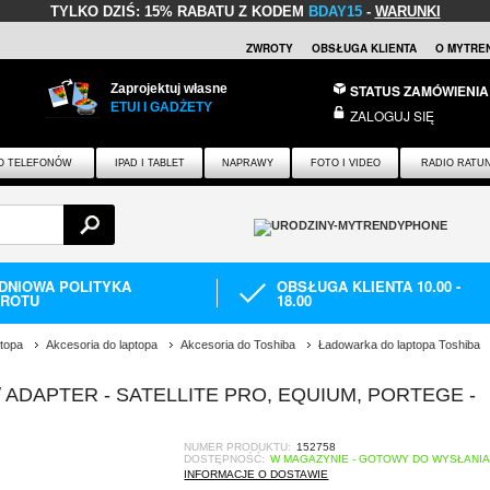
TYLKO DZIŚ:
15% RABATU Z KODEM
BDAY15
-
WARUNKI
ZWROTY
OBSŁUGA KLIENTA
O MYTRE
Zaprojektuj własne
STATUS ZAMÓWIENIA
ETUI I GADŻETY
ZALOGUJ SIĘ
O TELEFONÓW
IPAD I TABLET
NAPRAWY
FOTO I VIDEO
RADIO RATU
-DNIOWA POLITYKA
OBSŁUGA KLIENTA 10.00 -
ROTU
18.00
ptopa
Akcesoria do laptopa
Akcesoria do Toshiba
Ładowarka do laptopa Toshiba
 ADAPTER - SATELLITE PRO, EQUIUM, PORTEGE -
NUMER PRODUKTU:
152758
DOSTĘPNOŚĆ:
W MAGAZYNIE - GOTOWY DO WYSŁANI
INFORMACJE O DOSTAWIE