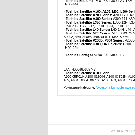
-
Toshiba Equium:
L300-146, L300-17Q, L350-1
U400-146
-
Toshiba Satellite A100, A105, M60, L300 Ser
-
Toshiba Satellite A200 Series:
A200-1YO, A20
-
Toshiba Satellite A300 Series:
A300-1J1, A30
-
Toshiba Satellite L350 Series:
L350-12N, L350
L350-20G, L350-212, L350D-12M, L350D-131
-
Toshiba Satellite L40 Series:
L40-14N, L40-1
-
Toshiba Satellite M65 Series:
M65-S809, M65-
S9092, M65-S9093, M65-SP811, M65-SP959
-
Toshiba Satellite P200D, P300 Series:
P200D-
-
Toshiba Satellite U300, U400 Series:
U300-15
U400-22N
-
Toshiba Portege:
M800-106, M800-11J
EAN: 4050665185747
-
Toshiba Satellite A100 Serie:
A100-05R010, A100-016004, A100-03501N, A100-
165, A100-166, A100-168, A100-169, A100-170, 
Powiązane kategorie:
Akcesoria komputerowe i d
MYTRENDYPHON