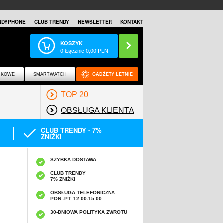
NDYPHONE
CLUB TRENDY
NEWSLETTER
KONTAKT
KOSZYK
0
Łącznie
0,00
PLN
NKOWE
SMARTWATCH
GADŻETY LETNIE
TOP 20
OBSŁUGA KLIENTA
CLUB TRENDY - 7%
ZNIŻKI
SZYBKA DOSTAWA
CLUB TRENDY
7% ZNIŻKI
OBSŁUGA TELEFONICZNA
PON.-PT. 12.00-15.00
A
30-DNIOWA POLITYKA ZWROTU