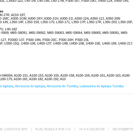
0L, L350D-11D, L40-14I, L40-156, L40-17M, P300-16T, P300-19O, U400-124, U400-145,
ies
0-27R, A210-19T,
0-1MC, A300-1OM, A300-1RY, A300-21H, A300-21I, A350-11N, A350-12J, A350-20N
-145, L350-14F, L350-159, L350-170, L350-171, L350-17P, L350-17R, L350-203, L350-20F,
7U, L40-18Z
S909, M65-S8091, M65-S9062, M65-S9063, M65-S9064, M65-S9065, M65-S9091, M65-
127, P200D-137, P300-19N, P300-20C, P300-20H, P300-23L
P, U300-15Q, U400-108, U400-13T, U400-14B, U400-15B, U400-15E, U400-189, U400-217
046004, A100-151, A100-153, A100-155, A100-158, A100-159, A100-161, A100-163, A100-
A100-175, A100-181, A100-182, A100-192, A10
o laptopa
,
Akcesoria do laptopa
,
Akcesoria do Toshiba
,
Ładowarka do laptopa Toshiba
E LOGISTICS APS
|
PLAC RODŁA 8 POK 710
|
70-419 SZCZECIN
|
SKLEP@MYTR