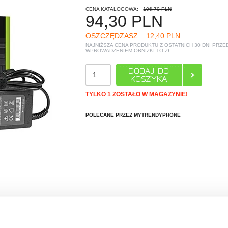
CENA KATALOGOWA:
106,70 PLN
94,30
PLN
OSZCZĘDZASZ:
12,40 PLN
NAJNIŻSZA CENA PRODUKTU Z OSTATNICH 30 DNI PRZE
WPROWADZENIEM OBNIŻKI TO
ZŁ
TYLKO 1 ZOSTAŁO W MAGAZYNIE!
POLECANE PRZEZ MYTRENDYPHONE
PYTANIA?
LIVE CHAT