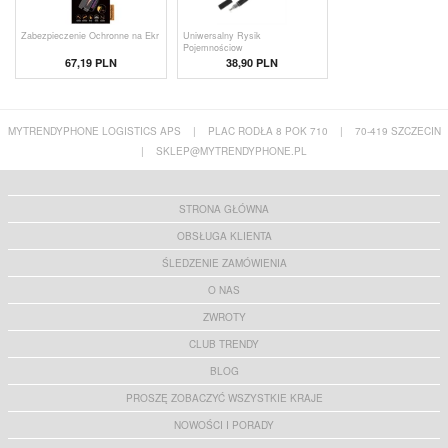
Zabezpieczenie Ochronne na Ekr
Uniwersalny Rysik
Pojemnościow
67,19 PLN
38,90 PLN
MYTRENDYPHONE LOGISTICS APS
|
PLAC RODŁA 8 POK 710
|
70-419 SZCZECIN
|
SKLEP@MYTRENDYPHONE.PL
STRONA GŁÓWNA
OBSŁUGA KLIENTA
ŚLEDZENIE ZAMÓWIENIA
O NAS
ZWROTY
CLUB TRENDY
BLOG
PROSZĘ ZOBACZYĆ WSZYSTKIE KRAJE
NOWOŚCI I PORADY