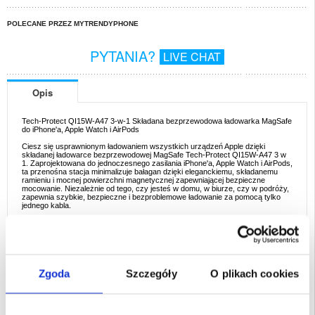
POLECANE PRZEZ MYTRENDYPHONE
PYTANIA?
LIVE CHAT
Opis
Tech-Protect QI15W-A47 3-w-1 Składana bezprzewodowa ładowarka MagSafe
do iPhone'a, Apple Watch i AirPods
Ciesz się usprawnionym ładowaniem wszystkich urządzeń Apple dzięki
składanej ładowarce bezprzewodowej MagSafe Tech-Protect QI15W-A47 3 w
1. Zaprojektowana do jednoczesnego zasilania iPhone'a, Apple Watch i AirPods,
ta przenośna stacja minimalizuje bałagan dzięki eleganckiemu, składanemu
ramieniu i mocnej powierzchni magnetycznej zapewniającej bezpieczne
mocowanie. Niezależnie od tego, czy jesteś w domu, w biurze, czy w podróży,
zapewnia szybkie, bezpieczne i bezproblemowe ładowanie za pomocą tylko
jednego kabla.
Kluczowe cechy i specyfikacje
- Wygoda obsługi wielu urządzeń: Bezproblemowe zasilanie iPhone'a (do 15
W), Apple Watch (2 W) i AirPods (3 W) w tym samym czasie, eliminując wiele
ładowarek i kabli.
- Technologia MagSafe: Wbudowane wyrównanie magnetyczne zapewnia
stabilny uchwyt dla kompatybilnych iPhone'ów lub etui obsługujących MagSafe.
Zgoda
Szczegóły
O plikach cookies
- Składana, kompaktowa konstrukcja: Łatwa do schowania w torbie lub
szufladzie, idealna do zatłoczonych biur, wspólnych biurek lub lekkich podróży.
- Zintegrowane funkcje bezpieczeństwa: Ochrona przed przegrzaniem i
przepięciem zapewnia bezpieczeństwo urządzeń nawet podczas długich sesji
ładowania.