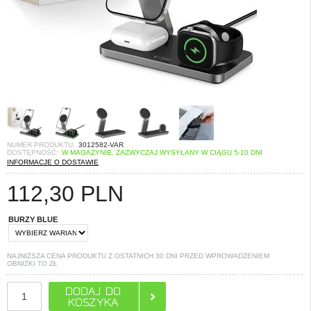
NUMER PRODUKTU:
3012582-VAR
DOSTĘPNOŚĆ:
W MAGAZYNIE. ZAZWYCZAJ WYSYŁANY W CIĄGU 5-10 DNI
INFORMACJE O DOSTAWIE
112,30
PLN
BURZY BLUE
NAJNIŻSZA CENA PRODUKTU Z OSTATNICH 30 DNI PRZED WPROWADZENIEM
OBNIŻKI TO
ZŁ