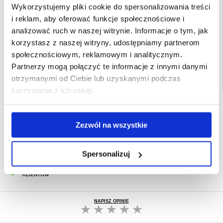
- Kompatybilność z iOS, Android
Wykorzystujemy pliki cookie do spersonalizowania treści
Opakowanie:
Euroblister
i reklam, aby oferować funkcje społecznościowe i
analizować ruch w naszej witrynie. Informacje o tym, jak
EAN: 5906302308286
korzystasz z naszej witryny, udostępniamy partnerom
Powiązane kategorie:
Akcesoria do telefonów
,
Selfie stick
społecznościowym, reklamowym i analitycznym.
Partnerzy mogą połączyć te informacje z innymi danymi
otrzymanymi od Ciebie lub uzyskanymi podczas
korzystania z ich usług.
SZYBKA DOSTAWA
CLUB TRENDY
7% ZNIŻKI
Zezwól na wszystkie
OBSŁUGA TELEFONICZNA
PON.-PT. 12.00-15.00
Spersonalizuj
30-DNIOWA POLITYKA ZWROTU
PONAD 8 000 000 ZADOWOLONYCH
KLIENTÓW
NAPISZ OPINIĘ