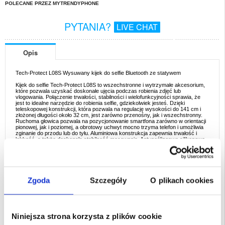
POLECANE PRZEZ MYTRENDYPHONE
PYTANIA?
LIVE CHAT
Opis
Tech-Protect L08S Wysuwany kijek do selfie Bluetooth ze statywem
Kijek do selfie Tech-Protect L08S to wszechstronne i wytrzymałe akcesorium,
które pozwala uzyskać doskonałe ujęcia podczas robienia zdjęć lub
vlogowania. Połączenie trwałości, stabilności i wielofunkcyjności sprawia, że
jest to idealne narzędzie do robienia selfie, gdziekolwiek jesteś. Dzięki
teleskopowej konstrukcji, która pozwala na regulację wysokości do 141 cm i
złożonej długości około 32 cm, jest zarówno przenośny, jak i wszechstronny.
Ruchoma głowica pozwala na pozycjonowanie smartfona zarówno w orientacji
pionowej, jak i poziomej, a obrotowy uchwyt mocno trzyma telefon i umożliwia
zginanie do przodu lub do tyłu. Aluminiowa konstrukcja zapewnia trwałość i
lekkość, a także doskonałą stabilność mocowania. Antypoślizgowe silikonowe
podkładki na łapkach uchwytu i spodzie nóżek zapewniają stabilność na każdej
powierzchni. Dodatkowo, w zestawie znajduje się praktyczny pilot Bluetooth o
zasięgu do 15 metrów, mocowany do statywu dla dodatkowej wygody.
Specyfikacja:
- 100% oryginał
Zgoda
Szczegóły
O plikach cookies
- Zapakowany w oryginalne opakowanie
- Zasięg działania pilota zdalnego sterowania: <15m
- Wymiary po złożeniu: 32cm
- Minimalne wymiary po rozłożeniu: 51cm
- Maksymalne wymiary po rozłożeniu: 141cm
- Szerokość szczęk od 4 cm do 8,8 cm
Niniejsza strona korzysta z plików cookie
- Pojemność baterii: 150mAh
- Waga: 410g