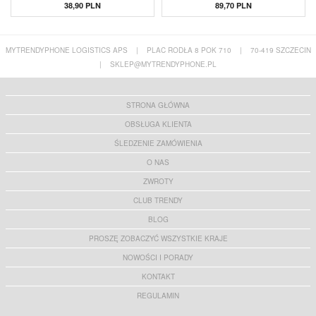
MacBook
38,90 PLN
89,70 PLN
MYTRENDYPHONE LOGISTICS APS
|
PLAC RODŁA 8 POK 710
|
70-419 SZCZECIN
|
SKLEP@MYTRENDYPHONE.PL
STRONA GŁÓWNA
OBSŁUGA KLIENTA
ŚLEDZENIE ZAMÓWIENIA
O NAS
ZWROTY
CLUB TRENDY
BLOG
PROSZĘ ZOBACZYĆ WSZYSTKIE KRAJE
NOWOŚCI I PORADY
KONTAKT
REGULAMIN