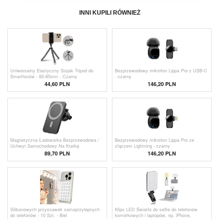
INNI KUPILI RÓWNIEŻ
Uniwersalny Elastyczny Stojak Tripod do
Bezprzewodowy mikrofon Lippa Pro z USB-C
Smartfonów - 60-85mm - Czarny
- czarny
44,60
PLN
146,20 PLN
Magnetyczna Ładowarka Bezprzewodowa /
Bezprzewodowy mikrofon Lippa Pro ze
Uchwyt Samochodowy Na Kratkę
złączem Lightning - czarny
Wentylacyjną SZDJ N16 do iPhone
89,70 PLN
146,20 PLN
12/13/14/15/16/17/Air - 15W
Silikonowych przyssawek samoprzylepnych
Klips LED Światło do selfie do telefonów
do telefonów - 10 Szt. - Biel
komórkowych i laptopów, np. iPhone,