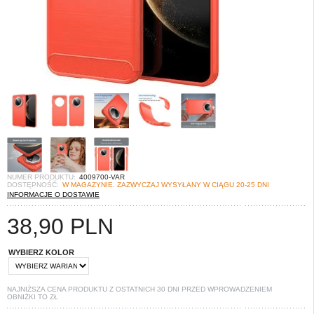
NUMER PRODUKTU:
4009700-VAR
DOSTĘPNOŚĆ:
W MAGAZYNIE. ZAZWYCZAJ WYSYŁANY W CIĄGU 20-25 DNI
INFORMACJE O DOSTAWIE
38,90
PLN
WYBIERZ KOLOR
NAJNIŻSZA CENA PRODUKTU Z OSTATNICH 30 DNI PRZED WPROWADZENIEM
OBNIŻKI TO
ZŁ