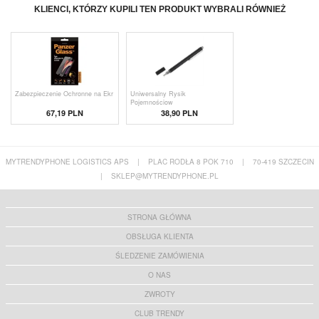
KLIENCI, KTÓRZY KUPILI TEN PRODUKT WYBRALI RÓWNIEŻ
Zabezpieczenie Ochronne na Ekr
Uniwersalny Rysik
Pojemnościow
67,19 PLN
38,90 PLN
MYTRENDYPHONE LOGISTICS APS
|
PLAC RODŁA 8 POK 710
|
70-419 SZCZECIN
|
SKLEP@MYTRENDYPHONE.PL
STRONA GŁÓWNA
OBSŁUGA KLIENTA
ŚLEDZENIE ZAMÓWIENIA
O NAS
ZWROTY
CLUB TRENDY