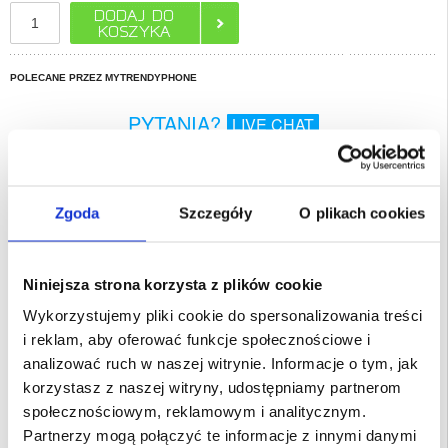
POLECANE PRZEZ MYTRENDYPHONE
PYTANIA?
LIVE CHAT
Opis
Zgoda
Szczegóły
O plikach cookies
Szczotkowane Etui z TPU do Huawei Mate 70 - Włókno Węglowe
Etui Brushed z TPU skutecznie osłoni Huawei Mate 70, zapewniając jej stylowy
wygląd dzięki deseniowi włókna węglowego na tyle. Dzięki konstrukcji
wspomagającej rozpraszanie ciepła etui chroni przed przegrzaniem podczas
korzystania z Huawei Mate 70.
Niniejsza strona korzysta z plików cookie
Opis:
- Zabezpiecz Huawei Mate 70 z pomocą niezwykłego etui z TPU
Wykorzystujemy pliki cookie do spersonalizowania treści
- Chroń telefon Huawei Mate 70 przed zarysowaniem i typowymi
uszkodzeniami
i reklam, aby oferować funkcje społecznościowe i
- Wzmocnione rogi lepiej chronią przy upadkach
- Podwyższone krawędzie wokół aparatu i wyświetlacza dla dodatkowej
analizować ruch w naszej witrynie. Informacje o tym, jak
ochrony
- Zabezpieczenie przed przegrzaniem podczas korzystania z Huawei Mate 70
korzystasz z naszej witryny, udostępniamy partnerom
- Lekka i kompaktowa forma niepotrzebnie nie pogrubia telefonu
- Etui na Huawei Mate 70 z wytrzymałego, elastycznego TPU
społecznościowym, reklamowym i analitycznym.
Przeznaczenie:
Huawei Mate 70
Partnerzy mogą połączyć te informacje z innymi danymi