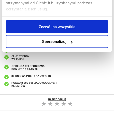
Opakowanie:
Zastępcze
otrzymanymi od Ciebie lub uzyskanymi podczas
korzystania z ich usług.
EAN: 5714122512413
Powiązane kategorie:
Akcesoria do telefonów
,
Etui & Akcesoria Huawei
,
Huawei
Mate 70 Etui & Akcesoria
Zezwól na wszystkie
Spersonalizuj
SZYBKA DOSTAWA
CLUB TRENDY
7% ZNIŻKI
OBSŁUGA TELEFONICZNA
PON.-PT. 12.00-15.00
30-DNIOWA POLITYKA ZWROTU
PONAD 8 000 000 ZADOWOLONYCH
KLIENTÓW
NAPISZ OPINIĘ