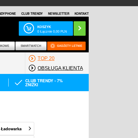
NDYPHONE
CLUB TRENDY
NEWSLETTER
KONTAKT
KOSZYK
0
Łącznie
0,00
PLN
NKOWE
SMARTWATCH
GADŻETY LETNIE
TOP 20
OBSŁUGA KLIENTA
CLUB TRENDY - 7%
ZNIŻKI
V Ładowarka