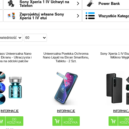
Sony Xperia 1 IV Uchwyt na
Power Bank
Telefon
Zaprojektuj własne Sony
Wszystkie Katego
Xperia 1 IV etui
lass Uniwersalna Nano
Uniwersalna Powłoka Ochronna
Sony Xperia 1 IV Etu
Ekranu - Ultraczysta i
Nano Liquid na Ekran Smartfonu,
Włókno Węg
a na odciski palców
Tabletu - 2 Szt.