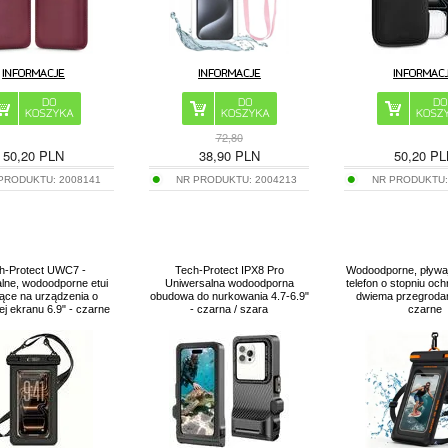
72,80
50,20
PLN
38,90
PLN
50,20
PL
 PRODUKTU:
2008141
NR PRODUKTU:
2004213
NR PRODUKTU
h-Protect UWC7 -
Tech-Protect IPX8 Pro
Wodoodporne, pływaj
lne, wodoodporne etui
Uniwersalna wodoodporna
telefon o stopniu oc
ące na urządzenia o
obudowa do nurkowania 4.7-6.9"
dwiema przegrodami
ej ekranu 6.9" - czarne
- czarna / szara
czarne