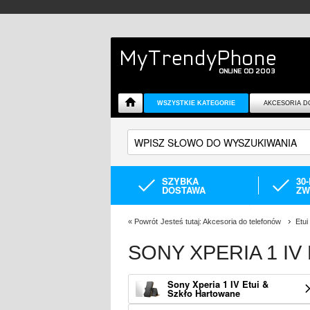
WSZYSTKIE KATEGORIE
AKCESORIA D
SZYBKA
30
DOSTAWA
ZW
«
Powrót
Jesteś tutaj:
Akcesoria do telefonów
Etui
SONY XPERIA 1 IV
Sony Xperia 1 IV Etui &
Szkło Hartowane