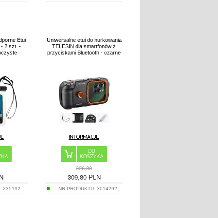
porne Etui
Uniwersalne etui do nurkowania
- 2 szt. -
TELESIN dla smartfonów z
oczyste
przyciskami Bluetooth - czarne
326,80
N
309,80
PLN
:
235192
NR PRODUKTU:
3014292