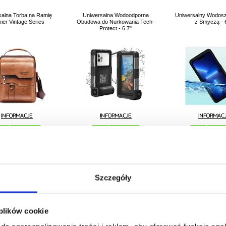
salna Torba na Ramię
Uniwersalna Wodoodporna
Uniwersalny Wodosz
ier Vintage Series
Obudowa do Nurkowania Tech-
z Smyczą - 
Protect - 6.7"
191,30
123,60
PLN
168,69
PLN
67,19
PL
RODUKTU:
223445-VAR
NR PRODUKTU:
255560-VAR
NR PRODUKTU:
Szczegóły
 plików cookie
salne etui na telefon
Elegancka Uniwersalna
Uniwersalny wod
otect SM65 - 6"-6,9" -
Kieszonka na Smartfon - 6,7-
futerał IP68 / osłon