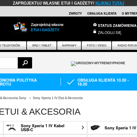
ZAPROJEKTUJ WŁASNE ETUI I GADŻETY!
KLIKNIJ TUTAJ
ZWROTY
OBSŁUGA KLIENTA
O MYTRE
Zaprojektuj własne
STATUS ZAMÓWIENIA
ETUI I GADŻETY
ZALOGUJ SIĘ
O TELEFONÓW
IPAD I TABLET
NAPRAWY
FOTO I VIDEO
RADIO RATU
-DNIOWA POLITYKA
OBSŁUGA KLIENTA 10.00 -
ROTU
18.00
 & Akcesoria Sony
Sony Xperia 1 IV Etui & Akcesoria
 ETUI & AKCESORIA
Sony Xperia 1 IV Kabel
Sony Xperia 1 I
USB-C