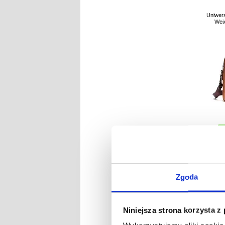
Uniwer
Weix
NR P
Zgoda
Niniejsza strona korzysta z
Uniwer
Tech-Pr