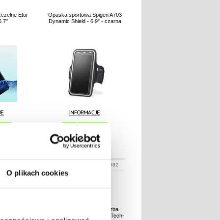
czelne Etui
Opaska sportowa Spigen A703
6.7"
Dynamic Shield - 6.9" - czarna
N
95,40
PLN
248384-VAR
NR PRODUKTU:
3006582
O plikach cookies
oodporny
Uniwersalna sportowa torba
a podwodna -
biodrowa / pas do biegania Tech-