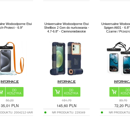
alne Wodoodporne Etui
Uniwersalne Wodoodporne Etui
Uniwersalne Wodood
ch-Protect - 6.9"
Shellbox 2 Gen do nurkowania -
Spigen A601 - 6.8" 
4.7-6.8" - Ciemnoniebieskie
Czarne / Przezr
50,20
151,79
89,70
35,01
PLN
145,60
PLN
72,20
PL
RODUKTU:
2004212-VAR
NR PRODUKTU:
229349
NR PRODUKTU