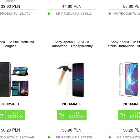
55,90
38,90
PLN
44,60
PLN
55,90
PL
 PRODUKTU:
151772
NR PRODUKTU:
218813
NR PRODUKTU:
ria 1 IV Etui-Portfel na
Sony Xperia 1 IV Szkło
Sony Xperia 1 IV Et
Magnes
Hartowane - Transparentny
Szkło Hartowane - 9H
50,20
PLN
38,90
PLN
50,20
PL
RODUKTU:
247207-VAR
NR PRODUKTU:
247335
NR PRODUKTU