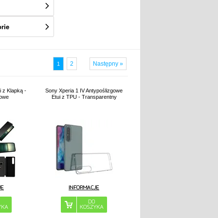
rie
2
Następny »
1
i z Klapką -
Sony Xperia 1 IV Antypoślizgowe
lowe
Etui z TPU - Transparentny