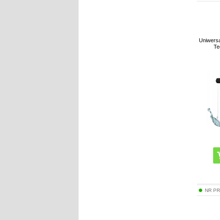
Uniwers
Te
NR P