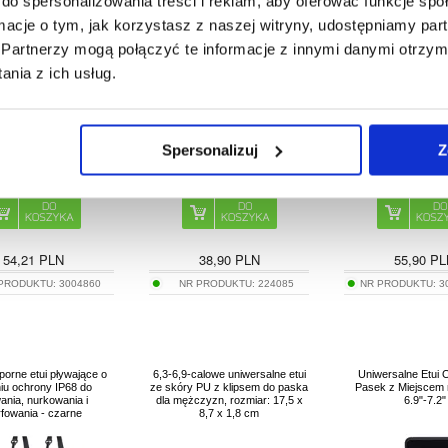
do spersonalizowania treści i reklam, aby oferować funkcje sp
czarne
6,9" - Czerń
6.9"
ormacje o tym, jak korzystasz z naszej witryny, udostępniamy p
Partnerzy mogą połączyć te informacje z innymi danymi otrzym
nia z ich usług.
Spersonalizuj
Z
54,21
PLN
38,90
PLN
55,90
PL
 PRODUKTU:
3004860
NR PRODUKTU:
224085
NR PRODUKTU:
3
orne etui pływające o
6,3-6,9-calowe uniwersalne etui
Uniwersalne Etui 
niu ochrony IP68 do
ze skóry PU z klipsem do paska
Pasek z Miejscem 
ania, nurkowania i
dla mężczyzn, rozmiar: 17,5 x
6.9"-7.2"
rfowania - czarne
8,7 x 1,8 cm