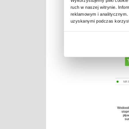
Wykorzystujemy pliki cookie 
ruch w naszej witrynie. Inf
reklamowym i analitycznym. 
uzyskanymi podczas korzysta
NR
Wodoodp
stop
pływ
su