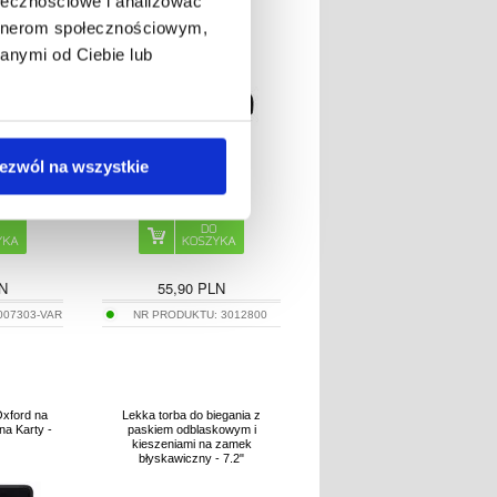
ołecznościowe i analizować
Protect M7 - czarny
artnerom społecznościowym,
anymi od Ciebie lub
ezwól na wszystkie
N
55,90
PLN
007303-VAR
NR PRODUKTU:
3012800
Oxford na
Lekka torba do biegania z
na Karty -
paskiem odblaskowym i
kieszeniami na zamek
błyskawiczny - 7.2"