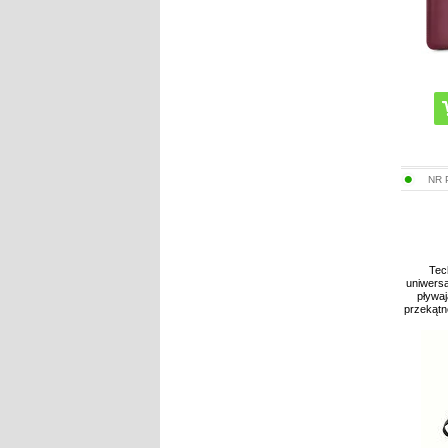
NR
Tec
uniwersa
pływaj
przekątn