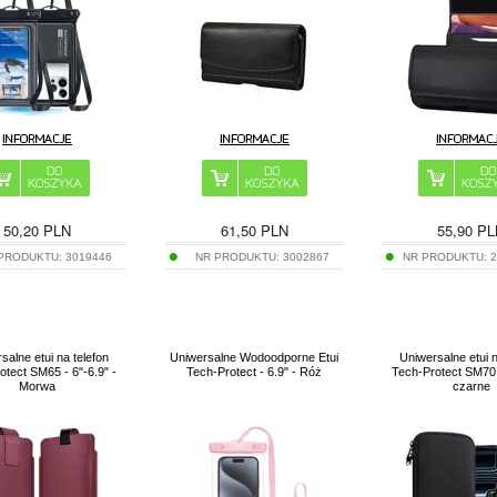
50,20
PLN
61,50
PLN
55,90
PL
 PRODUKTU:
3019446
NR PRODUKTU:
3002867
NR PRODUKTU:
salne etui na telefon
Uniwersalne Wodoodporne Etui
Uniwersalne etui n
otect SM65 - 6"-6.9" -
Tech-Protect - 6.9" - Róż
Tech-Protect SM70 -
Morwa
czarne