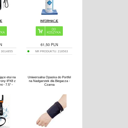
N
61,50
PLN
:
3014855
NR PRODUKTU:
218563
ące etui na
Uniwersalna Opaska do Portfel
hrony IPX8 z
na Nadgarstek dla Biegacza -
 - 7.5" -
Czarna