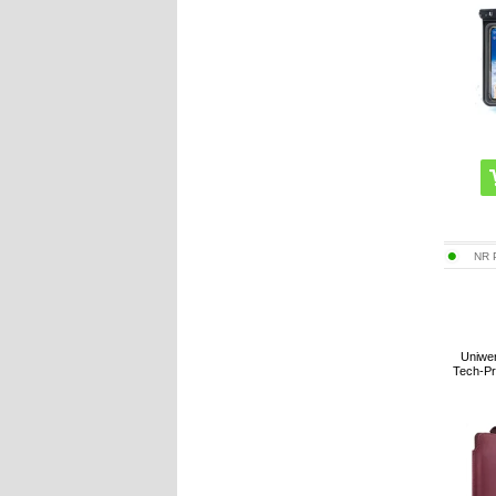
NR
Uniwer
Tech-Pr