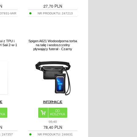
N
27,70
PLN
237931-VAR
NR PRODUKTU:
247213
ui z TPU i
Spigen A621 Wodoodporna torba
 Saii 2-w-1
na talię i wodoszczelny
pływający futerał - Czarny
95,40
N
78,40
PLN
:
247357
NR PRODUKTU:
246631