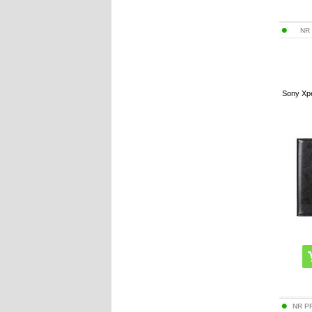
NR
Sony Xpe
NR P