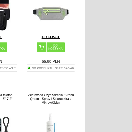
N
55,90
PLN
226051-VAR
NR PRODUKTU:
3012152-VAR
a telefon
Zestaw do Czyszczenia Ekranu
 6"-7.2" -
Qnect - Spray i Ściereczka z
Mikrowłókien