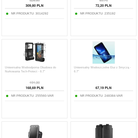
309,80
PLN
72,20
PLN
NR PRODUKTU:
3014292
NR PRODUKTU:
235192
Uniwersalna Wodoodporna Obudowa do
Uniwersalny Wodoszczelne Etui z Smyczą -
Nurkowania Tech-Protect - 6.7"
6.7"
191,30
168,69
PLN
67,19
PLN
NR PRODUKTU:
255560-VAR
NR PRODUKTU:
248384-VAR