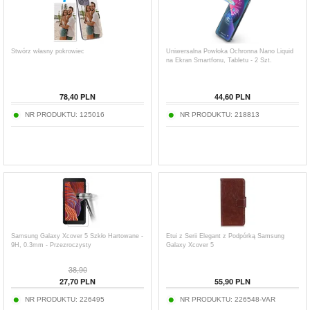
Stwórz własny pokrowiec
Uniwersalna Powłoka Ochronna Nano Liquid
na Ekran Smartfonu, Tabletu - 2 Szt.
78,40
PLN
44,60
PLN
NR PRODUKTU:
125016
NR PRODUKTU:
218813
Samsung Galaxy Xcover 5 Szkło Hartowane -
Etui z Serii Elegant z Podpórką Samsung
9H, 0.3mm - Przezroczysty
Galaxy Xcover 5
38,90
27,70
PLN
55,90
PLN
NR PRODUKTU:
226495
NR PRODUKTU:
226548-VAR