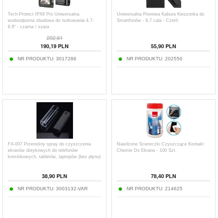
Tech-Protect IPX8 Pro Uniwersalna
Uniwersalna Pionowa Kabura Kieszonka do
wodoodporna obudowa do nurkowania 4.7-
Smartfonów - 6,7 cala - Czerń
6.9" - czarna / szara
202,61
190,19
PLN
55,90
PLN
NR PRODUKTU:
3017286
NR PRODUKTU:
202550
FA-007 Przenośny spray do czyszczenia
Nawilżone Ściereczki Czyszczące Kontakt
ekranów dotykowych do telefonów
Chemie Do Ekranu - 100 Szt.
komórkowych, tabletów, laptopów (bez płynu)
38,90
PLN
78,40
PLN
NR PRODUKTU:
3003132-VAR
NR PRODUKTU:
214625