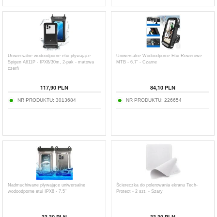
Uniwersalne wodoodporne etui pływające
Uniwersalne Wodoodporne Etui Rowerowe
Spigen A611P - IPX8/30m, 2-pak - matowa
MTB - 6.7" - Czarne
czerń
117,90
PLN
84,10
PLN
NR PRODUKTU:
3013684
NR PRODUKTU:
226654
Nadmuchiwane pływające uniwersalne
Ściereczka do polerowania ekranu Tech-
wodoodporne etui IPX8 - 7.5"
Protect - 2 szt. - Szary
33,30
PLN
33,30
PLN