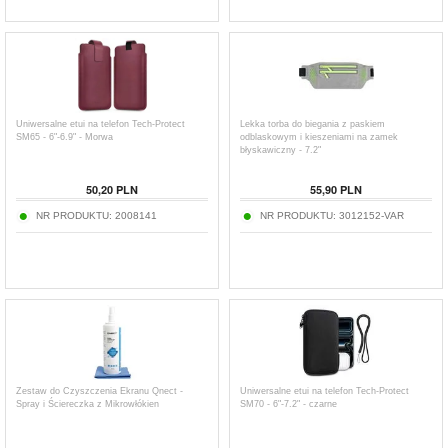
Uniwersalne etui na telefon Tech-Protect
Lekka torba do biegania z paskiem
SM65 - 6"-6.9" - Morwa
odblaskowym i kieszeniami na zamek
błyskawiczny - 7.2"
50,20
PLN
55,90
PLN
NR PRODUKTU:
2008141
NR PRODUKTU:
3012152-VAR
Zestaw do Czyszczenia Ekranu Qnect -
Uniwersalne etui na telefon Tech-Protect
Spray i Ściereczka z Mikrowłókien
SM70 - 6"-7.2" - czarne