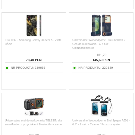
Etui TPU - Samsung Galaxy Xcover 5 - Złote
Uniwersalne Wodoodporne Etui Shellbox 2
Liście
Gen do nurkowania - 4.7-6.8" -
Ciemnoniebieskie
151,79
78,40
PLN
145,60
PLN
NR PRODUKTU:
239655
NR PRODUKTU:
229349
Uniwersalne etui do nurkowania TELESIN dla
Uniwersalne Wodoodporne Etui Spigen A601 -
smartfonów z przyciskami Bluetooth - czarne
6.8" - 2 szt. - Czarne / Przezroczyste
326,80
89,70