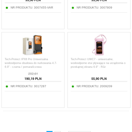
NR PRODUKTU:
3007455-VAR
NR PRODUKTU:
3007809
Tech-Protect IPX8 Pro Uniwersalna
Tech-Protect UWC7 - uniwersalne,
wodoodporna obudowa do nurkowania 4.7-
wodoodporne etui pływające na urządzenia o
6.9" - czarna / pomarańczowa
przekątnej ekranu 6.9" - Róż
202,61
190,19
PLN
55,90
PLN
NR PRODUKTU:
3017287
NR PRODUKTU:
2009209