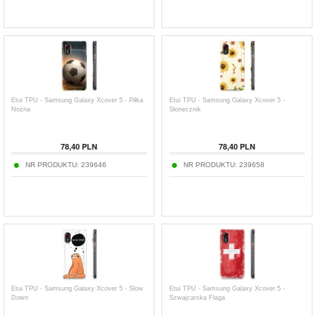
Etui TPU - Samsung Galaxy Xcover 5 - Piłka
Etui TPU - Samsung Galaxy Xcover 5 -
Nożna
Słonecznik
78,40
PLN
78,40
PLN
NR PRODUKTU:
239646
NR PRODUKTU:
239658
Etui TPU - Samsung Galaxy Xcover 5 - Slow
Etui TPU - Samsung Galaxy Xcover 5 -
Down
Szwajcarska Flaga