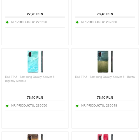
27,70
PLN
78,40
PLN
NR PRODUKTU:
226520
NR PRODUKTU:
239630
Etui TPU - Samsung Galaxy Xcover 5 -
Etui TPU - Samsung Galaxy Xcover 5 - Burza
Błękitny Marmur
78,40
PLN
78,40
PLN
NR PRODUKTU:
239650
NR PRODUKTU:
239648