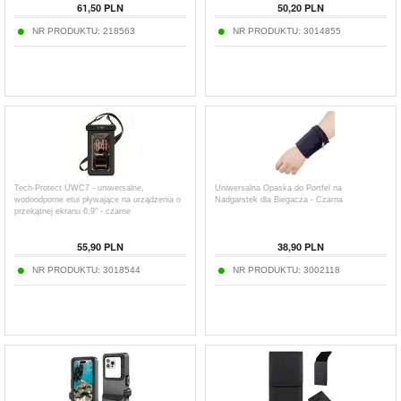
61,50
PLN
50,20
PLN
NR PRODUKTU:
218563
NR PRODUKTU:
3014855
Tech-Protect UWC7 - uniwersalne,
Uniwersalna Opaska do Portfel na
wodoodporne etui pływające na urządzenia o
Nadgarstek dla Biegacza - Czarna
przekątnej ekranu 6.9" - czarne
55,90
PLN
38,90
PLN
NR PRODUKTU:
3018544
NR PRODUKTU:
3002118