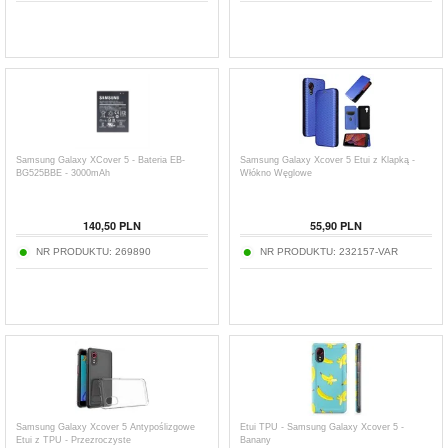
Samsung Galaxy XCover 5 - Bateria EB-
Samsung Galaxy Xcover 5 Etui z Klapką -
BG525BBE - 3000mAh
Włókno Węglowe
140,50
PLN
55,90
PLN
NR PRODUKTU:
269890
NR PRODUKTU:
232157-VAR
Samsung Galaxy Xcover 5 Antypoślizgowe
Etui TPU - Samsung Galaxy Xcover 5 -
Etui z TPU - Przezroczyste
Banany