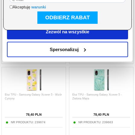
otrzymanymi od Ciebie lub uzyskanymi podczas
korzystania z ich usług.
Etui TPU - Samsung Galaxy Xcover 5 -
Etui TPU - Samsung Galaxy Xcover 5 - Wzór
Vintage Kwiaty
Awokado
Zezwól na wszystkie
78,40
PLN
78,40
PLN
NR PRODUKTU:
239668
NR PRODUKTU:
239681
Spersonalizuj
Etui TPU - Samsung Galaxy Xcover 5 - Wzór
Etui TPU - Samsung Galaxy Xcover 5 -
Cytryny
Zielona Mięta
78,40
PLN
78,40
PLN
NR PRODUKTU:
239674
NR PRODUKTU:
239663