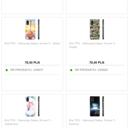
Etui TPU - Samsung Galaxy Xcover 5 - Gitara
Etui TPU - Samsung Galaxy Xcover 5 -
Graffiti
78,40
PLN
78,40
PLN
NR PRODUKTU:
239637
NR PRODUKTU:
239682
Etui TPU - Samsung Galaxy Xcover 5 -
Etui TPU - Samsung Galaxy Xcover 5 -
Jednorożec
Kosmos