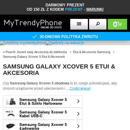
DARMOWY PREZENT
OD 150 ZŁ Z KODEM
PREZENT
-
WARUNKI
0
30-DNIOWA POLITYKA ZWROTU
«
Powrót
Jesteś tutaj:
Akcesoria do telefonów
Etui & Akcesoria Samsung
Samsung Galaxy Xcover 5 Etui & Akcesoria
SAMSUNG GALAXY XCOVER 5 ETUI &
AKCESORIA
Czy
Samsung Galaxy Xcover 5 obudowa
to to, czego potrzebujesz, aby
chronić urządzenie przed uderzeniami i
...
Czytaj więcej
Samsung Galaxy Xcover 5
Etui & Szkło Hartowane
Samsung Galaxy Xcover 5
Kabel USB-C
Samsung Galaxy Xcover 5
Ładowarka