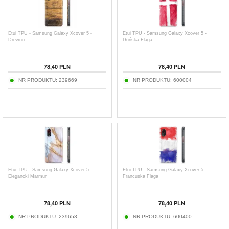
Etui TPU - Samsung Galaxy Xcover 5 -
Etui TPU - Samsung Galaxy Xcover 5 -
Drewno
Duńska Flaga
78,40
PLN
78,40
PLN
NR PRODUKTU:
239669
NR PRODUKTU:
600004
Etui TPU - Samsung Galaxy Xcover 5 -
Etui TPU - Samsung Galaxy Xcover 5 -
Elegancki Marmur
Francuska Flaga
78,40
PLN
78,40
PLN
NR PRODUKTU:
239653
NR PRODUKTU:
600400