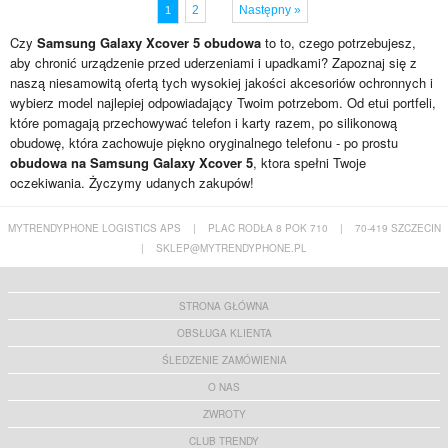
2
Następny »
1
Czy
Samsung Galaxy Xcover 5 obudowa
to to, czego potrzebujesz,
aby chronić urządzenie przed uderzeniami i upadkami? Zapoznaj się z
naszą niesamowitą ofertą tych wysokiej jakości akcesoriów ochronnych i
wybierz model najlepiej odpowiadający Twoim potrzebom. Od etui portfeli,
które pomagają przechowywać telefon i karty razem, po silikonową
obudowę, która zachowuje piękno oryginalnego telefonu - po prostu
obudowa na Samsung Galaxy Xcover 5
, ktora spełni Twoje
oczekiwania. Życzymy udanych zakupów!
MYTRENDYPHONE LOGISTICS APS
|
PLAC RODŁA 8 POK 710
|
70-419 SZCZECIN
|
SKLEP@MYTRENDYPHONE.PL
STRONA GŁÓWNA
OBSŁUGA KLIENTA
ŚLEDZENIE ZAMÓWIENIA
O NAS
ZWROTY
CLUB TRENDY