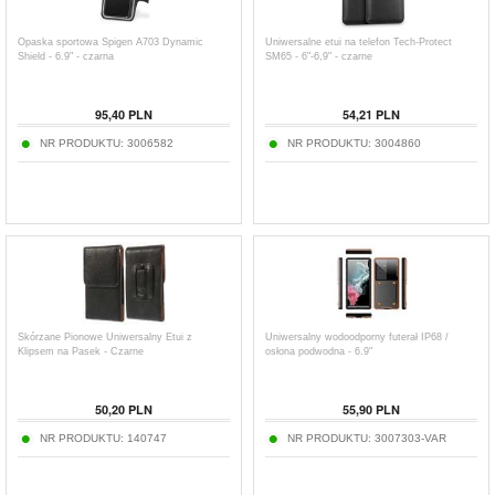
Opaska sportowa Spigen A703 Dynamic
Uniwersalne etui na telefon Tech-Protect
Shield - 6.9" - czarna
SM65 - 6"-6,9" - czarne
95,40
PLN
54,21
PLN
NR PRODUKTU:
3006582
NR PRODUKTU:
3004860
Skórzane Pionowe Uniwersalny Etui z
Uniwersalny wodoodporny futerał IP68 /
Klipsem na Pasek - Czarne
osłona podwodna - 6.9"
50,20
PLN
55,90
PLN
NR PRODUKTU:
140747
NR PRODUKTU:
3007303-VAR