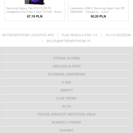
Samsung Galaxy Tab S10 FE/S9 FE
Ładowarka USB-C Samsung Super Fast EP-
Inteligentne Etui Folio z Serii Tri-Fold - Szary
TA800EBE - Zastępcze - Czerń
67,19 PLN
50,20
PLN
MYTRENDYPHONE LOGISTICS APS
|
PLAC RODŁA 8 POK 710
|
70-419 SZCZECIN
|
SKLEP@MYTRENDYPHONE.PL
STRONA GŁÓWNA
OBSŁUGA KLIENTA
ŚLEDZENIE ZAMÓWIENIA
O NAS
ZWROTY
CLUB TRENDY
BLOG
PROSZĘ ZOBACZYĆ WSZYSTKIE KRAJE
NOWOŚCI I PORADY
KONTAKT