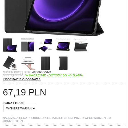
NUMER PRODUKTU:
4000608-VAR
DOSTĘPNOŚĆ:
W MAGAZYNIE - GOTOWY DO WYSŁANIA
INFORMACJE O DOSTAWIE
67,19
PLN
BURZY BLUE
NAJNIŻSZA CENA PRODUKTU Z OSTATNICH 30 DNI PRZED WPROWADZENIEM
OBNIŻKI TO
ZŁ