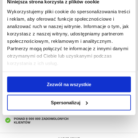
Niniejsza strona korzysta z plików cookie
- Materiał: poliuretan, PC
Przeznaczenie:
Samsung Galaxy Tab S10 FE, Samsung Galaxy Tab S9 FE
Wykorzystujemy pliki cookie do spersonalizowania treści
Opakowanie zastępcze
i reklam, aby oferować funkcje społecznościowe i
analizować ruch w naszej witrynie. Informacje o tym, jak
EAN: 5714122306739
korzystasz z naszej witryny, udostępniamy partnerom
Powiązane kategorie:
Akcesoria do tabletów i iPada
,
Etui & Akcesoria do
tabletów
,
Etui & Akcesoria na tablet Samsung
,
Samsung Galaxy Tab S9 FE Etui
społecznościowym, reklamowym i analitycznym.
& Akcesoria
Partnerzy mogą połączyć te informacje z innymi danymi
otrzymanymi od Ciebie lub uzyskanymi podczas
korzystania z ich usług.
SZYBKA DOSTAWA
Zezwól na wszystkie
CLUB TRENDY
7% ZNIŻKI
OBSŁUGA TELEFONICZNA
Spersonalizuj
PON.-PT. 12.00-15.00
30-DNIOWA POLITYKA ZWROTU
PONAD 8 000 000 ZADOWOLONYCH
KLIENTÓW