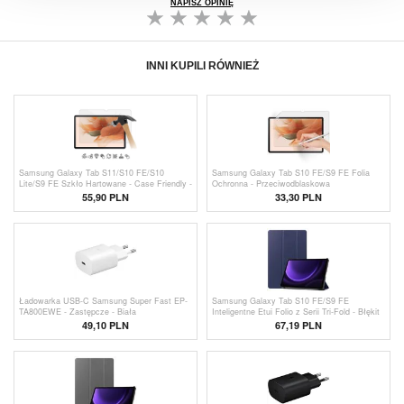
NAPISZ OPINIĘ
INNI KUPILI RÓWNIEŻ
Samsung Galaxy Tab S11/S10 FE/S10
Samsung Galaxy Tab S10 FE/S9 FE Folia
Lite/S9 FE Szkło Hartowane - Case Friendly -
Ochronna - Przeciwodblaskowa
Przezroczyste
55,90 PLN
33,30 PLN
Ładowarka USB-C Samsung Super Fast EP-
Samsung Galaxy Tab S10 FE/S9 FE
TA800EWE - Zastępcze - Biała
Inteligentne Etui Folio z Serii Tri-Fold - Błękit
49,10
PLN
67,19 PLN