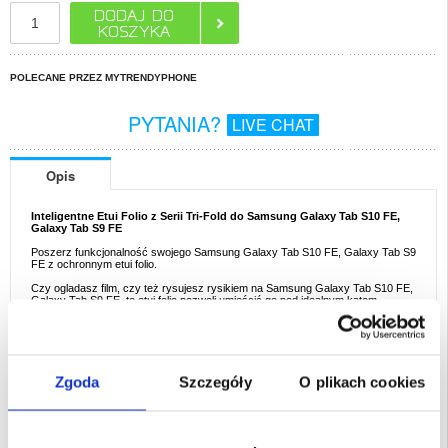
POLECANE PRZEZ MYTRENDYPHONE
PYTANIA?
LIVE CHAT
Opis
Inteligentne Etui Folio z Serii Tri-Fold do Samsung Galaxy Tab S10 FE,
Galaxy Tab S9 FE
Poszerz funkcjonalność swojego Samsung Galaxy Tab S10 FE, Galaxy Tab S9
FE z ochronnym etui folio.
Czy ogladasz film, czy też rysujesz rysikiem na Samsung Galaxy Tab S10 FE,
Galaxy Tab S9 FE, to etui folio pozwoli umieścić go pod idealnym kątem,
zapewniając wygodę i większą produktywność. Inteligentna funkcja
budzenia/usypiania automatycznie włączy wyświetlacz po otwarciu przedniej
klapki.
Cechy:
- Praktyczneetui folio na Samsung Galaxy Tab S10 FE, Galaxy Tab S9 FE z
Zgoda
Szczegóły
O plikach cookies
funkcją stojaka
- Chroni urządzenie przed kurzem, uderzeniami i zadrapaniem
- Smukłe i lekkie, nie utrudnia transportu urządzenia
- Dwa tryby stojaka dla uzyskania idealnego kąta patrzenia
- Inteligentna i wygodna funkcja automatycznego budzenia/usypiania
- Precyzyjne wycięcia zachowują funkcjonalność tabletu