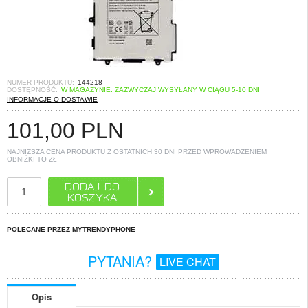
NUMER PRODUKTU:
144218
DOSTĘPNOŚĆ:
W MAGAZYNIE. ZAZWYCZAJ WYSYŁANY W CIĄGU 5-10 DNI
INFORMACJE O DOSTAWIE
101,00
PLN
NAJNIŻSZA CENA PRODUKTU Z OSTATNICH 30 DNI PRZED WPROWADZENIEM
OBNIŻKI TO
ZŁ
POLECANE PRZEZ MYTRENDYPHONE
PYTANIA?
LIVE CHAT
Opis