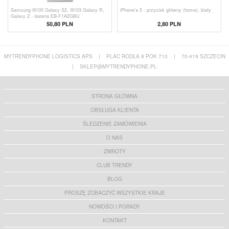
Samsung i9100 Galaxy S2, i9103 Galaxy R,
iPhone'a 5 - przycisk główny (home), biały
Galaxy Z - bateria EB-F1A2GBU
50,80 PLN
2,80
PLN
MYTRENDYPHONE LOGISTICS APS
|
PLAC RODŁA 8 POK 710
|
70-419 SZCZECIN
|
SKLEP@MYTRENDYPHONE.PL
STRONA GŁÓWNA
OBSŁUGA KLIENTA
ŚLEDZENIE ZAMÓWIENIA
O NAS
ZWROTY
CLUB TRENDY
BLOG
PROSZĘ ZOBACZYĆ WSZYSTKIE KRAJE
NOWOŚCI I PORADY
KONTAKT