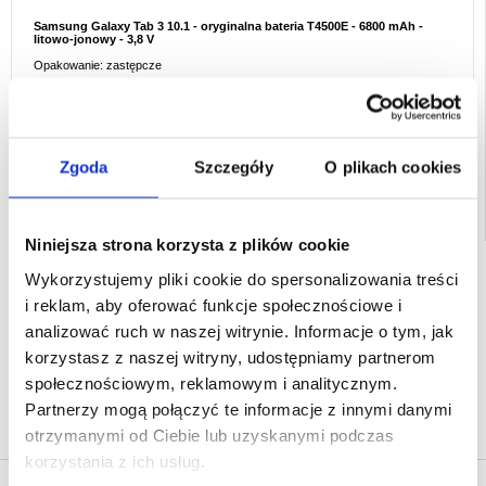
Samsung Galaxy Tab 3 10.1 - oryginalna bateria T4500E - 6800 mAh -
litowo-jonowy - 3,8 V
Opakowanie: zastępcze
EAN: 5712579702982
Powiązane kategorie:
Akcesoria do tabletów i iPada
,
Etui & Akcesoria do
tabletów
,
Akcesoria do tabletu - Inne
Zgoda
Szczegóły
O plikach cookies
Niniejsza strona korzysta z plików cookie
SZYBKA DOSTAWA
Wykorzystujemy pliki cookie do spersonalizowania treści
CLUB TRENDY
i reklam, aby oferować funkcje społecznościowe i
7% ZNIŻKI
analizować ruch w naszej witrynie. Informacje o tym, jak
OBSŁUGA TELEFONICZNA
PON.-PT. 12.00-15.00
korzystasz z naszej witryny, udostępniamy partnerom
społecznościowym, reklamowym i analitycznym.
30-DNIOWA POLITYKA ZWROTU
Partnerzy mogą połączyć te informacje z innymi danymi
PONAD 8 000 000 ZADOWOLONYCH
KLIENTÓW
otrzymanymi od Ciebie lub uzyskanymi podczas
korzystania z ich usług.
NAPISZ OPINIĘ