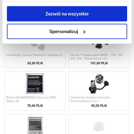
Zezwól na wszystkie
INNI KUPILI RÓWNIEŻ
Spersonalizuj
Uniwersalny Zestaw Otwieraczy Metalowych
Okulary Powiększające 9892G - 10X, 15X,
20X, 25X - Podświetlenie LED
33,30
PLN
101,00 PLN
Bateria EB-B600BEBEG Samsung i9500
Uniwersalny Zestaw Uchwytów
Galaxy S4
Samochodowych 2 w 1
78,40 PLN
50,20 PLN