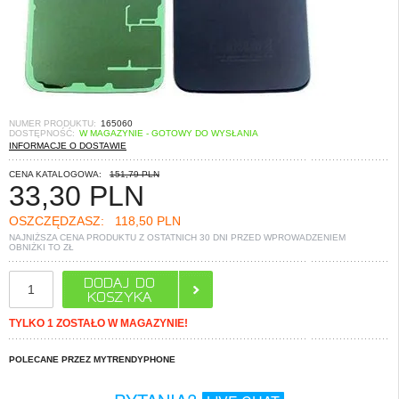
NUMER PRODUKTU:
165060
DOSTĘPNOŚĆ:
W MAGAZYNIE - GOTOWY DO WYSŁANIA
INFORMACJE O DOSTAWIE
CENA KATALOGOWA:
151,79 PLN
33,30
PLN
OSZCZĘDZASZ:
118,50 PLN
NAJNIŻSZA CENA PRODUKTU Z OSTATNICH 30 DNI PRZED WPROWADZENIEM
OBNIŻKI TO
ZŁ
TYLKO 1 ZOSTAŁO W MAGAZYNIE!
POLECANE PRZEZ MYTRENDYPHONE