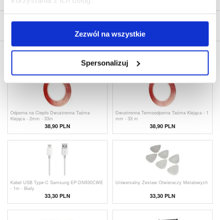
NAPISZ OPINIĘ
Zezwól na wszystkie
INNI KUPILI RÓWNIEŻ
Spersonalizuj
Odporna na Ciepło Dwustronna Taśma
Dwustronna Termoodporna Taśma Klejąca - 1
Klejąca - 2mm - 33m
mm - 33 m
38,90 PLN
38,90 PLN
Kabel USB Type-C Samsung EP-DN930CWE
Uniwersalny Zestaw Otwieraczy Metalowych
- 1m - Biały
33,30 PLN
33,30
PLN