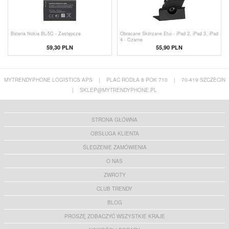
Bateria Nokia BL-5C - Zastępcze
Obracane Skórzane Etui - iPad 2, iPad 3, iPad
4 - Czarne
59,30 PLN
55,90 PLN
MYTRENDYPHONE LOGISTICS APS
|
PLAC RODŁA 8 POK 710
|
70-419 SZCZECIN
|
SKLEP@MYTRENDYPHONE.PL
STRONA GŁÓWNA
OBSŁUGA KLIENTA
ŚLEDZENIE ZAMÓWIENIA
O NAS
ZWROTY
CLUB TRENDY
BLOG
PROSZĘ ZOBACZYĆ WSZYSTKIE KRAJE