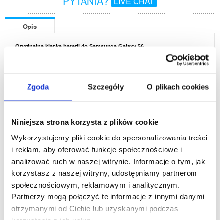
PYTANIA?
LIVE CHAT
Opis
Oryginalna klapka baterii do Samsunga Galaxy S6
Opakowanie zastępcze
EAN: 5714122057655
Zgoda
Szczegóły
O plikach cookies
Powiązane kategorie:
Akcesoria do telefonów
,
Akcesoria GSM - inne
Niniejsza strona korzysta z plików cookie
Wykorzystujemy pliki cookie do spersonalizowania treści
SZYBKA DOSTAWA
i reklam, aby oferować funkcje społecznościowe i
CLUB TRENDY
analizować ruch w naszej witrynie. Informacje o tym, jak
7% ZNIŻKI
korzystasz z naszej witryny, udostępniamy partnerom
OBSŁUGA TELEFONICZNA
PON.-PT. 12.00-15.00
społecznościowym, reklamowym i analitycznym.
Partnerzy mogą połączyć te informacje z innymi danymi
30-DNIOWA POLITYKA ZWROTU
otrzymanymi od Ciebie lub uzyskanymi podczas
PONAD 8 000 000 ZADOWOLONYCH
KLIENTÓW
korzystania z ich usług.