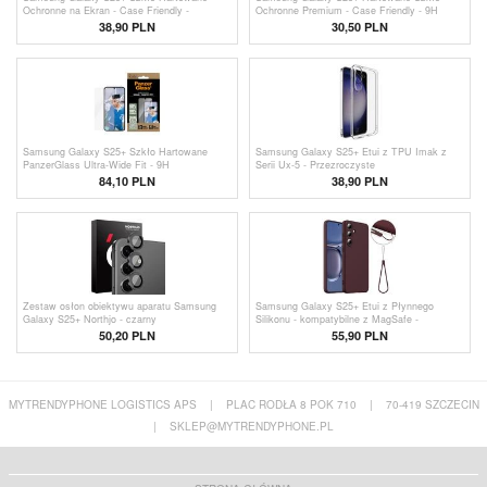
Ochronne na Ekran - Case Friendly -
Ochronne Premium - Case Friendly - 9H
Przezroczyste
38,90 PLN
30,50 PLN
Samsung Galaxy S25+ Szkło Hartowane
Samsung Galaxy S25+ Etui z TPU Imak z
PanzerGlass Ultra-Wide Fit - 9H
Serii Ux-5 - Przezroczyste
84,10 PLN
38,90 PLN
Zestaw osłon obiektywu aparatu Samsung
Samsung Galaxy S25+ Etui z Płynnego
Galaxy S25+ Northjo - czarny
Silikonu - kompatybilne z MagSafe -
Czerwone Wino
50,20 PLN
55,90 PLN
MYTRENDYPHONE LOGISTICS APS
|
PLAC RODŁA 8 POK 710
|
70-419 SZCZECIN
|
SKLEP@MYTRENDYPHONE.PL