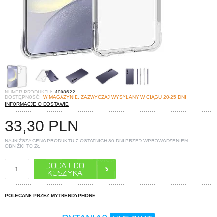
NUMER PRODUKTU:
4008622
DOSTĘPNOŚĆ:
W MAGAZYNIE. ZAZWYCZAJ WYSYŁANY W CIĄGU 20-25 DNI
INFORMACJE O DOSTAWIE
33,30
PLN
NAJNIŻSZA CENA PRODUKTU Z OSTATNICH 30 DNI PRZED WPROWADZENIEM
OBNIŻKI TO
ZŁ
POLECANE PRZEZ MYTRENDYPHONE