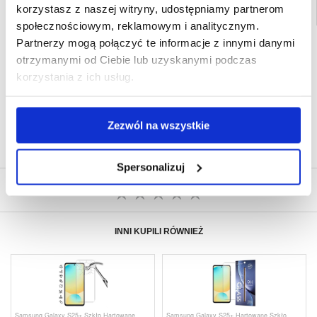
korzystasz z naszej witryny, udostępniamy partnerom
społecznościowym, reklamowym i analitycznym.
Partnerzy mogą połączyć te informacje z innymi danymi
SZYBKA DOSTAWA
otrzymanymi od Ciebie lub uzyskanymi podczas
CLUB TRENDY
7% ZNIŻKI
korzystania z ich usług.
OBSŁUGA TELEFONICZNA
PON.-PT. 12.00-15.00
30-DNIOWA POLITYKA ZWROTU
Zezwól na wszystkie
PONAD 8 000 000 ZADOWOLONYCH
KLIENTÓW
Spersonalizuj
NAPISZ OPINIĘ
INNI KUPILI RÓWNIEŻ
Samsung Galaxy S25+ Szkło Hartowane
Samsung Galaxy S25+ Hartowane Szkło