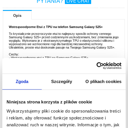
PYTANIA?
LIVE CHAT
Opis
Wstrząsoodporne Etui z TPU na telefon Samsung Galaxy S25+
To krystalicznie przezroczyste etui to najlepszy sposób ochrony cennego
Samsung Galaxy S25+ przed codziennymi uszkodzeniami, bez zmieniania jego
wyglądu. Wykonano je z ekstrawytrzymałego TPU o elastyczności silikonu i
wyposażono we wzmocnione rogi dla bardziej niezawodnej ochrony.
Ultralekkie, proste etui doskonale pasuje na Twojego Samsung Galaxy S25+.
Cechy:
- Wstrząsoodporne etui z TPU na Samsung Galaxy S25+
- Wzmocnione rogi zapewniają Samsung Galaxy S25+ idealną ochronę przed
wstrząsami i upadkami
- Etui z reagującymi osłonami przycisków dla dodatkowej ochrony przed pyłem
- Precyzyjne wycięcia dla łatwego dostępu do wszystkich niezbędnych portów
- Przezroczyste etui eksponuje piękno telefonu Samsung Galaxy S25+
- Etui z ekstrawytrzymałego TPU
Zgoda
Szczegóły
O plikach cookies
Przeznaczenie:
Samsung Galaxy S25+
Opakowanie:
Zastępcze
Niniejsza strona korzysta z plików cookie
EAN: 5714122496904
Powiązane kategorie:
Akcesoria do telefonów
,
Etui & Akcesoria Samsung
,
Wykorzystujemy pliki cookie do spersonalizowania treści
Samsung Galaxy S25+ Etui & Akcesoria
i reklam, aby oferować funkcje społecznościowe i
analizować ruch w naszej witrynie. Informacje o tym, jak