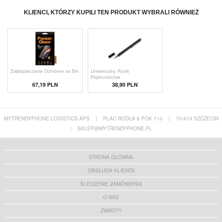
KLIENCI, KTÓRZY KUPILI TEN PRODUKT WYBRALI RÓWNIEŻ
Zabezpieczenie Ochronne na Ekr
Uniwersalny Rysik
Pojemnościow
67,19 PLN
38,90 PLN
MYTRENDYPHONE LOGISTICS APS
|
PLAC RODŁA 8 POK 710
|
70-419 SZCZECIN
|
SKLEP@MYTRENDYPHONE.PL
STRONA GŁÓWNA
OBSŁUGA KLIENTA
ŚLEDZENIE ZAMÓWIENIA
O NAS
ZWROTY