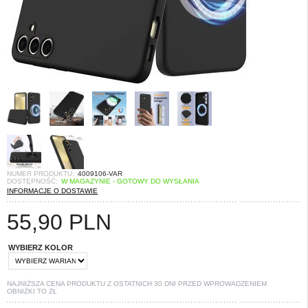
NUMER PRODUKTU:
4009106-VAR
DOSTĘPNOŚĆ:
W MAGAZYNIE - GOTOWY DO WYSŁANIA
INFORMACJE O DOSTAWIE
55,90
PLN
WYBIERZ KOLOR
NAJNIŻSZA CENA PRODUKTU Z OSTATNICH 30 DNI PRZED WPROWADZENIEM
OBNIŻKI TO
ZŁ