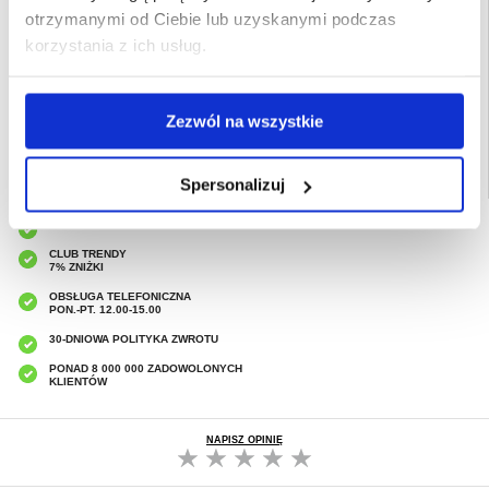
otrzymanymi od Ciebie lub uzyskanymi podczas
Opakowanie:
Zastępcze
korzystania z ich usług.
EAN: 5714122330482
Powiązane kategorie:
Akcesoria do telefonów
,
Etui & Akcesoria Samsung
,
Samsung Galaxy S24+ Etui & Akcesoria
Zezwól na wszystkie
Spersonalizuj
SZYBKA DOSTAWA
CLUB TRENDY
7% ZNIŻKI
OBSŁUGA TELEFONICZNA
PON.-PT. 12.00-15.00
30-DNIOWA POLITYKA ZWROTU
PONAD 8 000 000 ZADOWOLONYCH
KLIENTÓW
NAPISZ OPINIĘ