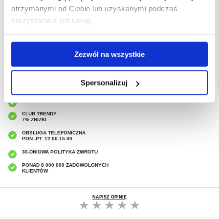
otrzymanymi od Ciebie lub uzyskanymi podczas
Opakowanie:
Zastępcze
korzystania z ich usług.
EAN: 5714122330437
Powiązane kategorie:
Akcesoria do telefonów
,
Etui & Akcesoria Samsung
,
Samsung Galaxy S24 FE Etui & Akcesoria
Zezwól na wszystkie
Spersonalizuj
SZYBKA DOSTAWA
CLUB TRENDY
7% ZNIŻKI
OBSŁUGA TELEFONICZNA
PON.-PT. 12.00-15.00
30-DNIOWA POLITYKA ZWROTU
PONAD 8 000 000 ZADOWOLONYCH
KLIENTÓW
NAPISZ OPINIĘ