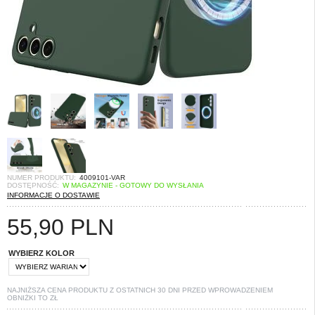
NUMER PRODUKTU:
4009101-VAR
DOSTĘPNOŚĆ:
W MAGAZYNIE - GOTOWY DO WYSŁANIA
INFORMACJE O DOSTAWIE
55,90
PLN
WYBIERZ KOLOR
NAJNIŻSZA CENA PRODUKTU Z OSTATNICH 30 DNI PRZED WPROWADZENIEM
OBNIŻKI TO
ZŁ