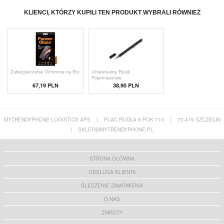
KLIENCI, KTÓRZY KUPILI TEN PRODUKT WYBRALI RÓWNIEŻ
Zabezpieczenie Ochronne na Ekr
Uniwersalny Rysik
Pojemnościow
67,19 PLN
38,90 PLN
MYTRENDYPHONE LOGISTICS APS
|
PLAC RODŁA 8 POK 710
|
70-419 SZCZECIN
|
SKLEP@MYTRENDYPHONE.PL
STRONA GŁÓWNA
OBSŁUGA KLIENTA
ŚLEDZENIE ZAMÓWIENIA
O NAS
ZWROTY