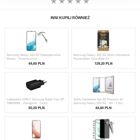
INNI KUPILI RÓWNIEŻ
Samsung Galaxy S23 5G Zabezpieczenie
Samsung Galaxy S23 5G Szkło Hartowane
Ekranu - Przezroczysty
PanzerGlass Ultra-Wide Fit
44,60 PLN
129,20 PLN
Ładowarka USB-C Samsung Super Fast EP-
Szkło Hartowane Saii 3D Premium do
TA800EBE - Zastępcze - Czerń
Samsung Galaxy S23 5G - 9H - 2 Szt.
50,20
PLN
44,60 PLN