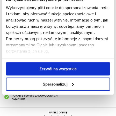
elastyczność silikonu
Wykorzystujemy pliki cookie do spersonalizowania treści
Przeznaczenie:
Samsung Galaxy S23 5G
i reklam, aby oferować funkcje społecznościowe i
Opakowanie:
Zastępcze
analizować ruch w naszej witrynie. Informacje o tym, jak
EAN: 5714122309921
korzystasz z naszej witryny, udostępniamy partnerom
Powiązane kategorie:
Akcesoria do telefonów
,
Etui & Akcesoria Samsung
,
społecznościowym, reklamowym i analitycznym.
Samsung Galaxy S23 Etui & Akcesoria
Partnerzy mogą połączyć te informacje z innymi danymi
otrzymanymi od Ciebie lub uzyskanymi podczas
korzystania z ich usług.
SZYBKA DOSTAWA
Zezwól na wszystkie
CLUB TRENDY
7% ZNIŻKI
OBSŁUGA TELEFONICZNA
PON.-PT. 12.00-15.00
Spersonalizuj
30-DNIOWA POLITYKA ZWROTU
PONAD 8 000 000 ZADOWOLONYCH
KLIENTÓW
NAPISZ OPINIĘ