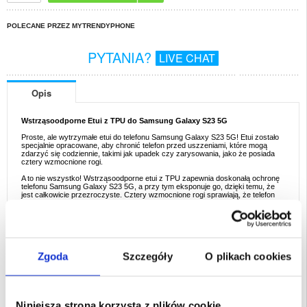
POLECANE PRZEZ MYTRENDYPHONE
PYTANIA?
LIVE CHAT
Opis
Wstrząsoodporne Etui z TPU do Samsung Galaxy S23 5G
Proste, ale wytrzymałe etui do telefonu Samsung Galaxy S23 5G! Etui zostało
specjalnie opracowane, aby chronić telefon przed uszzeniami, które mogą
zdarzyć się codziennie, takimi jak upadek czy zarysowania, jako że posiada
cztery wzmocnione rogi.
A to nie wszystko! Wstrząsoodporne etui z TPU zapewnia doskonałą ochronę
telefonu Samsung Galaxy S23 5G, a przy tym eksponuje go, dzięki temu, że
jest całkowicie przezroczyste. Cztery wzmocnione rogi sprawiają, że telefon
Samsung Galaxy S23 5G jest chroniony przed uszzeniami.
Cechy:
- Elastyczne i odporne na uderzenia etui z TPU do telefonu Samsung Galaxy
S23 5G
- Zaprojektowane z czterema wzmocnionymi rogami, aby idealnie chronić
telefon
Zgoda
Szczegóły
O plikach cookies
- Przezroczyste etui, które eksponuje telefon Samsung Galaxy S23 5G
- Wstrząsoodporne etui z TPU z odpowiednią osłoną przycisków dla
dodatkowej ochrony przed pyłami
- Precyzyjne wycięcia gwarantują łatwy dostęp do wszystkich niezbędnych
portów
- Etui do telefonu Samsung Galaxy S23 5G wykonane z TPU, zachowuje
Niniejsza strona korzysta z plików cookie