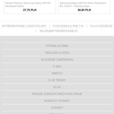
Panzer Premium Samsung Galaxy S23 5G
Samsung Galaxy S23 5G Szkło Hartowane -
Hartowane Szkło
9H, 0.3mm - Prywatyzująca
27,70 PLN
38,90 PLN
MYTRENDYPHONE LOGISTICS APS
|
PLAC RODŁA 8 POK 710
|
70-419 SZCZECIN
|
SKLEP@MYTRENDYPHONE.PL
STRONA GŁÓWNA
OBSŁUGA KLIENTA
ŚLEDZENIE ZAMÓWIENIA
O NAS
ZWROTY
CLUB TRENDY
BLOG
PROSZĘ ZOBACZYĆ WSZYSTKIE KRAJE
NOWOŚCI I PORADY
KONTAKT