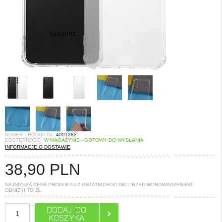
NUMER PRODUKTU:
4001282
DOSTĘPNOŚĆ:
W MAGAZYNIE - GOTOWY DO WYSŁANIA
INFORMACJE O DOSTAWIE
38,90
PLN
NAJNIŻSZA CENA PRODUKTU Z OSTATNICH 30 DNI PRZED WPROWADZENIEM
OBNIŻKI TO
ZŁ