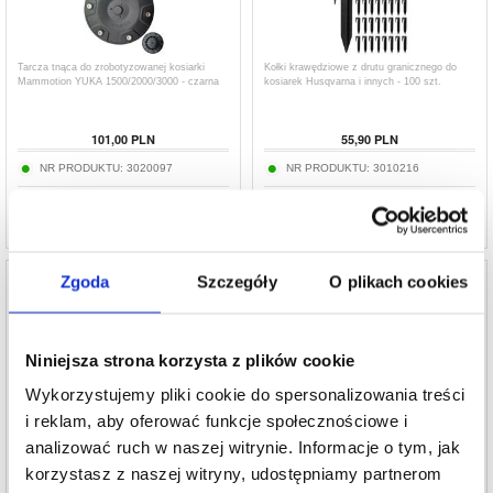
Tarcza tnąca do zrobotyzowanej kosiarki
Kołki krawędziowe z drutu granicznego do
Mammotion YUKA 1500/2000/3000 - czarna
kosiarek Husqvarna i innych - 100 szt.
101,00
PLN
55,90
PLN
NR PRODUKTU:
3020097
NR PRODUKTU:
3010216
Zgoda
Szczegóły
O plikach cookies
Niniejsza strona korzysta z plików cookie
Segway Navimow i105E/i108E/i110N RSSE-i-
Zapasowe ostrza ze stali nierdzewnej do
02 Koła napędowe do jazdy w terenie - 2 szt.
kosiarki automatycznej Ecovacs Goat - 12
- czarne
szt.
Wykorzystujemy pliki cookie do spersonalizowania treści
55,90
i reklam, aby oferować funkcje społecznościowe i
225,20
PLN
44,60
PLN
analizować ruch w naszej witrynie. Informacje o tym, jak
NR PRODUKTU:
3020144
NR PRODUKTU:
3018248
korzystasz z naszej witryny, udostępniamy partnerom