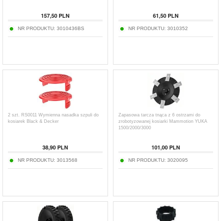
157,50
PLN
61,50
PLN
NR PRODUKTU:
3010436BS
NR PRODUKTU:
3010352
2 szt. RS0011 Wymienna nasadka szpuli do
Zapasowa tarcza tnąca z 6 ostrzami do
kosiarek Black & Decker
zrobotyzowanej kosiarki Mammotion YUKA
1500/2000/3000
38,90
PLN
101,00
PLN
NR PRODUKTU:
3013568
NR PRODUKTU:
3020095