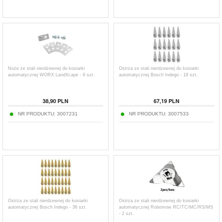
Noże ze stali nierdzewnej do kosiarki
Ostrza ze stali nierdzewnej do kosiarki
automatycznej WORX LandXcape - 6 szt.
automatycznej Bosch Indego - 18 szt.
38,90
PLN
67,19
PLN
NR PRODUKTU:
3007231
NR PRODUKTU:
3007533
Ostrza ze stali nierdzewnej do kosiarki
Ostrza ze stali nierdzewnej do kosiarki
automatycznej Bosch Indego - 36 szt.
automatycznej Robomow RC/TC/MC/RS/MS
- 2 szt.