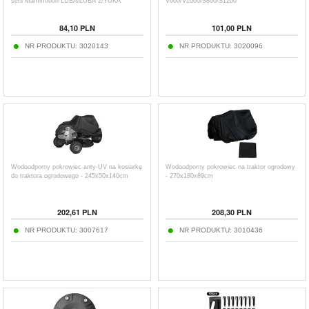
serii Mammotion LUBA/LUBA 2/YUKA
V600/V1000/S800/S1200
84,10
PLN
101,00
PLN
NR PRODUKTU:
3020143
NR PRODUKTU:
3020096
Wodoodporny pokrowiec anty-UV na kosiarkę
Wodoodporny pokrowiec na traktor ogrodowy
do traktora ogrodowego - 245x50x140cm
- 270x180x89cm
202,61
PLN
208,30
PLN
NR PRODUKTU:
3007617
NR PRODUKTU:
3010436