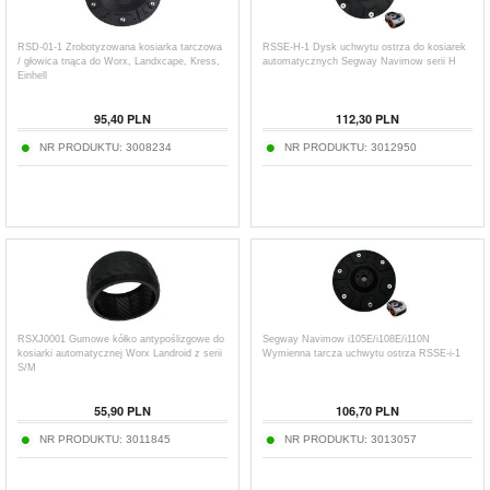
RSD-01-1 Zrobotyzowana kosiarka tarczowa
RSSE-H-1 Dysk uchwytu ostrza do kosiarek
/ głowica tnąca do Worx, Landxcape, Kress,
automatycznych Segway Navimow serii H
Einhell
95,40
PLN
112,30
PLN
NR PRODUKTU:
3008234
NR PRODUKTU:
3012950
RSXJ0001 Gumowe kółko antypoślizgowe do
Segway Navimow i105E/i108E/i110N
kosiarki automatycznej Worx Landroid z serii
Wymienna tarcza uchwytu ostrza RSSE-i-1
S/M
55,90
PLN
106,70
PLN
NR PRODUKTU:
3011845
NR PRODUKTU:
3013057