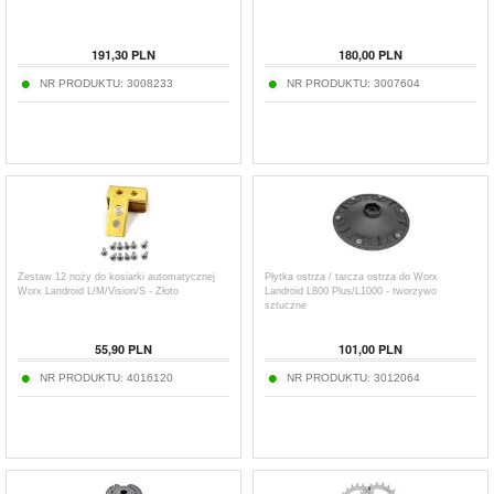
191,30
PLN
180,00
PLN
NR PRODUKTU:
3008233
NR PRODUKTU:
3007604
Zestaw 12 noży do kosiarki automatycznej
Płytka ostrza / tarcza ostrza do Worx
Worx Landroid L/M/Vision/S - Złoto
Landroid L800 Plus/L1000 - tworzywo
sztuczne
55,90
PLN
101,00
PLN
NR PRODUKTU:
4016120
NR PRODUKTU:
3012064