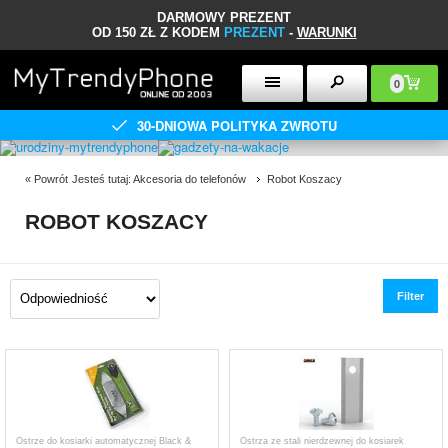
DARMOWY PREZENT
OD 150 ZŁ Z KODEM
PREZENT
-
WARUNKI
0
30-DNIOWA POLITYKA ZWROTU
«
Powrót
Jesteś tutaj:
Akcesoria do telefonów
Robot Koszacy
ROBOT KOSZACY
Filter
Ostrze do kosiarki automatycznej Black &
Ostrza ze stali nierdzewnej do kosiarek