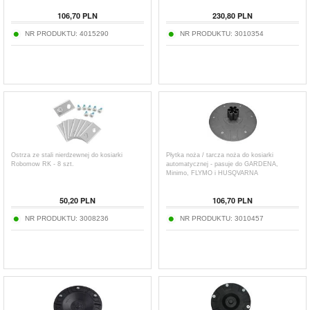
106,70
PLN
230,80
PLN
NR PRODUKTU:
4015290
NR PRODUKTU:
3010354
Ostrza ze stali nierdzewnej do kosiarki
Płytka noża / tarcza noża do kosiarki
Robomow RK - 8 szt.
automatycznej - pasuje do GARDENA,
Minimo, FLYMO i HUSQVARNA
50,20
PLN
106,70
PLN
NR PRODUKTU:
3008236
NR PRODUKTU:
3010457