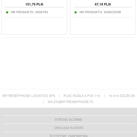
151,79
PLN
67,19
PLN
NR PRODUKTU:
3008794
NR PRODUKTU:
3008235OB
MYTRENDYPHONE LOGISTICS APS
|
PLAC RODŁA 8 POK 710
|
70-419 SZCZECIN
|
SKLEP@MYTRENDYPHONE.PL
STRONA GŁÓWNA
OBSŁUGA KLIENTA
ŚLEDZENIE ZAMÓWIENIA