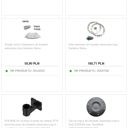
18-pak ostrzy Endurance do kosiarki
Koła terenowe do kosiarki automatycznej
automatycznej Gardena Sileno
Gardena Sileno
55,90
PLN
185,71
PLN
NR PRODUKTU:
3014052
NR PRODUKTU:
3006769
RIS-MAE-01 Uchwyt ścienny do anteny RTK
Tarcza tnąca do kosiarek automatycznych
przeznaczony do kosiarek automatycznych
Eufy E15/E18 oraz TerraMow