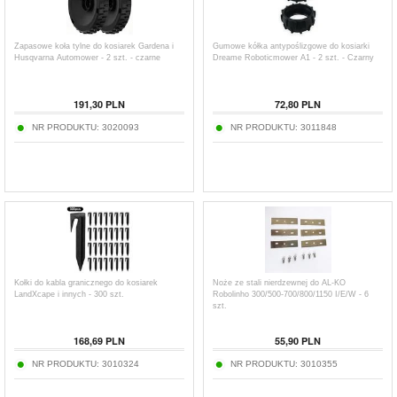
Zapasowe koła tylne do kosiarek Gardena i
Gumowe kółka antypoślizgowe do kosiarki
Husqvarna Automower - 2 szt. - czarne
Dreame Roboticmower A1 - 2 szt. - Czarny
191,30
PLN
72,80
PLN
NR PRODUKTU:
3020093
NR PRODUKTU:
3011848
Kołki do kabla granicznego do kosiarek
Noże ze stali nierdzewnej do AL-KO
LandXcape i innych - 300 szt.
Robolinho 300/500-700/800/1150 I/E/W - 6
szt.
168,69
PLN
55,90
PLN
NR PRODUKTU:
3010324
NR PRODUKTU:
3010355