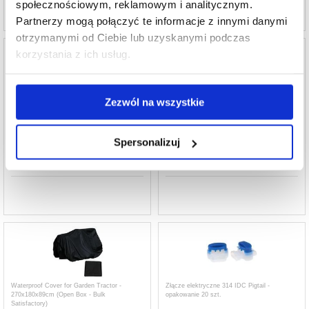
społecznościowym, reklamowym i analitycznym.
Partnerzy mogą połączyć te informacje z innymi danymi
otrzymanymi od Ciebie lub uzyskanymi podczas
korzystania z ich usług.
Zezwól na wszystkie
Zestaw kolców i śrub TLWH-03 do kosiarki
Ostrza zamienne do kosiarek
automatycznej Husqvarna 315/310/305
automatycznych AL-KO Robolinho - 8 szt.
Spersonalizuj
163,10
PLN
61,50
PLN
NR PRODUKTU:
3013154
NR PRODUKTU:
3019529
Waterproof Cover for Garden Tractor -
Złącze elektryczne 314 IDC Pigtail -
270x180x89cm (Open Box - Bulk
opakowanie 20 szt.
Satisfactory)