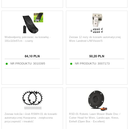
Wodoodporny pokrowiec na kosiarkę -
Zestaw 12 noży do kosiarki automatycznej
191x110x67cm - czarny
Worx Landroid L/M/Vision/S
84,10
PLN
50,20
PLN
NR PRODUKTU:
3010395
NR PRODUKTU:
3007173
Zestaw kolców i śrub RSWH-01 do kosiarki
RSD-01 Robotic Lawn Mower Blade Disc /
automatycznej Husqvarna - zwiększona
Cutter Head for Worx, Landxcape, Kress,
przyczepność i trwałość
Einhell (Open Box - Excellent)