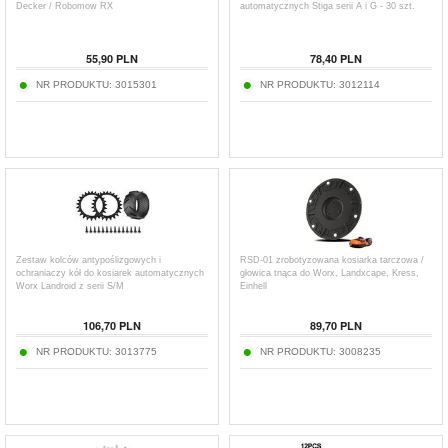
Decker / Robomow RX
automatycznych Stiga serii A i G - 30 szt.
55,90
PLN
78,40
PLN
NR PRODUKTU:
3015301
NR PRODUKTU:
3012114
Zestaw kolców antypoślizgowych i
RSD-01 zrobotyzowana kosiarka tarczowa /
ochraniaczy kół do kosiarek automatycznych
głowica tnąca do Worx, Landxcape, Kress,
Worx Landroid z serii S/M
Einhell
106,70
PLN
89,70
PLN
NR PRODUKTU:
3013775
NR PRODUKTU:
3008235