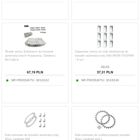
30-pak ostrzy Endurance do kosiarek
Zapasowe ostrza ze stali nierdzewnej do
automatycznych Husqvarna, Gardena i
kosiarki automatycznej Stihl iMOW EVO/RMI
McCulloch.
- 9 szt.
38,90
67,19
PLN
37,31
PLN
NR PRODUKTU:
3010242
NR PRODUKTU:
3018246
Koła terenowe do kosiarki automatycznej
Koła terenowe do zrobotyzowanej kosiarki
Worx Landroid S/M
Worx Landroid serii L