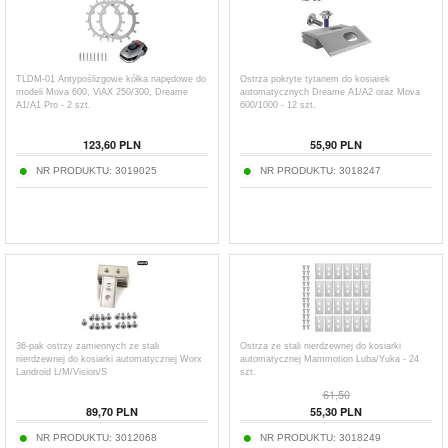
TLDM-01 Antypoślizgowe kółka napędowe do
Ostrza pokryte tytanem do kosiarek
modeli Mova 600, ViAX 250/300, Dreame
automatycznych Dreame A1/A2 oraz Mova
A1/A1 Pro - 2 szt.
600/1000 - 12 szt.
123,60
PLN
55,90
PLN
NR PRODUKTU:
3019025
NR PRODUKTU:
3018247
36-pak ostrzy zamiennych ze stali
Ostrza ze stali nierdzewnej do kosiarki
nierdzewnej do kosiarki automatycznej Worx
automatycznej Mammotion Luba/Yuka - 24
Landroid L/M/Vision/S
szt.
61,50
89,70
PLN
55,30
PLN
NR PRODUKTU:
3012068
NR PRODUKTU:
3018249