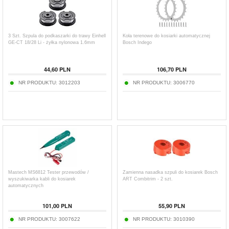
3 Szt. Szpula do podkaszarki do trawy Einhell
Koła terenowe do kosiarki automatycznej
GE-CT 18/28 Li - żyłka nylonowa 1.6mm
Bosch Indego
44,60
PLN
106,70
PLN
NR PRODUKTU:
3012203
NR PRODUKTU:
3006770
Mastech MS6812 Tester przewodów /
Zamienna nasadka szpuli do kosiarek Bosch
wyszukiwarka kabli do kosiarek
ART Combitrim - 2 szt.
automatycznych
101,00
PLN
55,90
PLN
NR PRODUKTU:
3007622
NR PRODUKTU:
3010390