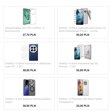
Antypoślizgowe etui TPU OnePlus 13 -
OnePlus 13 Pełne Zabezpieczenie Ekranu ze
przezroczyste
Szkła Hartowanego Privacy - Czarna
Krawędź
27,70 PLN
50,20 PLN
OnePlus 13 Szkło Hartowane w Obiektywie
OnePlus 13 Szkło Hartowane Saii 3D
Imak HD - 2 Szt.
Premium - 2 Szt.
38,90 PLN
55,90 PLN
OnePlus 13 Etui MagSafe UltraGuard Matte -
OnePlus 13 Pokrowiec Anti-Shock Hybrid -
czarne
Transparentny
38,90 PLN
22,00
PLN