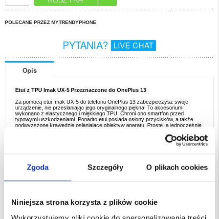
POLECANE PRZEZ MYTRENDYPHONE
PYTANIA?
LIVE CHAT
Opis
Etui z TPU Imak UX-5 Przeznaczone do OnePlus 13
Za pomocą etui Imak UX-5 do telefonu OnePlus 13 zabezpieczysz swoje
urządzenie, nie przesłaniając jego oryginalnego piękna! To akcesorium
wykonano z elastycznego i miękkiego TPU. Chroni ono smartfon przed
typowymi uszkodzeniami. Ponadto etui posiada osłony przycisków, a także
podwyższone krawędzie osłaniające obiektyw aparatu. Proste, a jednocześnie
wspaniałe!
Opis:
- Wysokiej jakości etui do telefonu OnePlus 13 od Imak
- Zabezpiecza narożniki, krawędzie oraz tył smartfona bez zwiększania
rozmiarów i wagi urządzenia, odporne na upadki i wstrząsy
Zgoda
Szczegóły
O plikach cookies
- Wysoce przezroczysta konstrukcja nie przesłania oryginalnej perfekcji i
piękna urządzenia
- Wyposażone w otwór na smycz (nie jest dołączona)
- Zapewnia ochronę przed kurzem, wyszczerbieniem i skutkami upadków
- Tworzywo: TPU
Niniejsza strona korzysta z plików cookie
Przeznaczenie:
OnePlus 13
Opakowanie:
Zastępcze
Wykorzystujemy pliki cookie do spersonalizowania treści