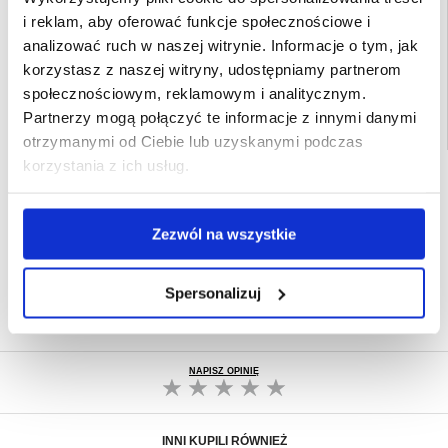
i reklam, aby oferować funkcje społecznościowe i
EAN: 5714122505774
analizować ruch w naszej witrynie. Informacje o tym, jak
Powiązane kategorie:
Akcesoria do telefonów
,
Etui & Akcesoria OnePlus
,
OnePlus 13 Etui & Akcesoria
korzystasz z naszej witryny, udostępniamy partnerom
społecznościowym, reklamowym i analitycznym.
Partnerzy mogą połączyć te informacje z innymi danymi
otrzymanymi od Ciebie lub uzyskanymi podczas
korzystania z ich usług.
SZYBKA DOSTAWA
CLUB TRENDY
7% ZNIŻKI
Zezwól na wszystkie
OBSŁUGA TELEFONICZNA
PON.-PT. 12.00-15.00
30-DNIOWA POLITYKA ZWROTU
Spersonalizuj
PONAD 8 000 000 ZADOWOLONYCH
KLIENTÓW
NAPISZ OPINIĘ
INNI KUPILI RÓWNIEŻ