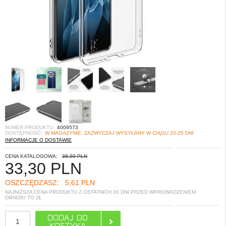
NUMER PRODUKTU:
4009573
DOSTĘPNOŚĆ:
W MAGAZYNIE. ZAZWYCZAJ WYSYŁANY W CIĄGU 20-25 DNI
INFORMACJE O DOSTAWIE
CENA KATALOGOWA:
38,90 PLN
33,30
PLN
OSZCZĘDZASZ:
5,61 PLN
NAJNIŻSZA CENA PRODUKTU Z OSTATNICH 30 DNI PRZED WPROWADZENIEM
OBNIŻKI TO
ZŁ