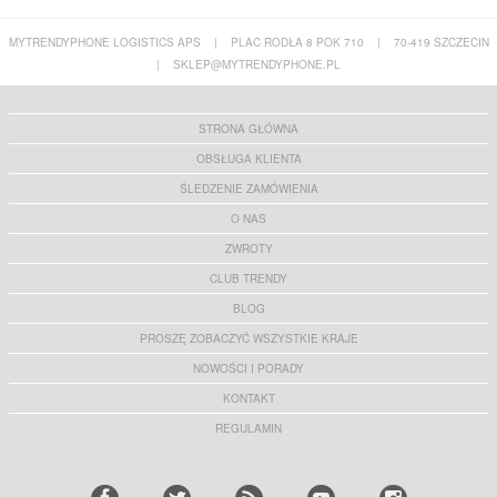
MYTRENDYPHONE LOGISTICS APS
|
PLAC RODŁA 8 POK 710
|
70-419 SZCZECIN
|
SKLEP@MYTRENDYPHONE.PL
STRONA GŁÓWNA
OBSŁUGA KLIENTA
ŚLEDZENIE ZAMÓWIENIA
O NAS
ZWROTY
CLUB TRENDY
BLOG
PROSZĘ ZOBACZYĆ WSZYSTKIE KRAJE
NOWOŚCI I PORADY
KONTAKT
REGULAMIN