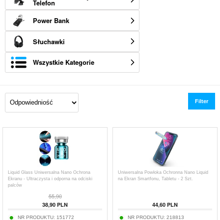
Telefon
Power Bank
Słuchawki
Wszystkie Kategorie
Filter
Liquid Glass Uniwersalna Nano Ochrona
Uniwersalna Powłoka Ochronna Nano Liquid
Ekranu - Ultraczysta i odporna na odciski
na Ekran Smartfonu, Tabletu - 2 Szt.
palców
55,90
38,90
PLN
44,60
PLN
NR PRODUKTU:
151772
NR PRODUKTU:
218813