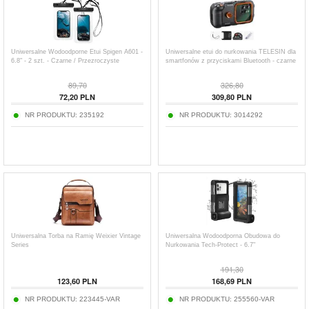
Uniwersalne Wodoodporne Etui Spigen A601 -
Uniwersalne etui do nurkowania TELESIN dla
6.8" - 2 szt. - Czarne / Przezroczyste
smartfonów z przyciskami Bluetooth - czarne
89,70
326,80
72,20
PLN
309,80
PLN
NR PRODUKTU:
235192
NR PRODUKTU:
3014292
Uniwersalna Torba na Ramię Weixier Vintage
Uniwersalna Wodoodporna Obudowa do
Series
Nurkowania Tech-Protect - 6.7"
191,30
123,60
PLN
168,69
PLN
NR PRODUKTU:
223445-VAR
NR PRODUKTU:
255560-VAR