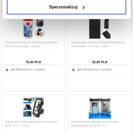
Spersonalizuj
Nawilżone Ściereczki Czyszczące Kontakt
Uniwersalna Pionowa Kabura Kieszonka do
Chemie Do Ekranu - 100 Szt.
Smartfonów - 6,7 cala - Czerń
78,40
PLN
55,90
PLN
NR PRODUKTU:
214625
NR PRODUKTU:
202550
Uniwersalne Wodoodporne Etui Rowerowe
Nadmuchiwane pływające uniwersalne
MTB - 6.7" - Czarne
wodoodporne etui IPX8 - 7.5"