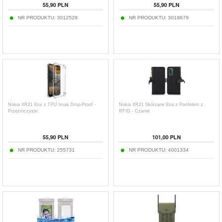
55,90
PLN
55,90
PLN
NR PRODUKTU:
3012528
NR PRODUKTU:
3018679
Nokia XR21 Etui z TPU Imak Drop-Proof -
Nokia XR21 Skórzane Etui z Portfelem z
Przezroczyste
RFID - Czarne
55,90
PLN
101,00
PLN
NR PRODUKTU:
255731
NR PRODUKTU:
4001334