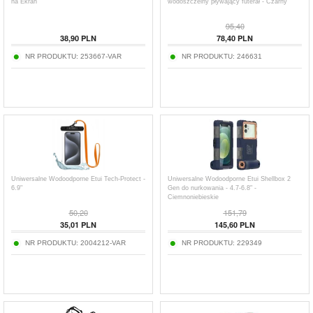
na Ekran
wodoszczelny pływający futerał - Czarny
95,40
38,90
PLN
78,40
PLN
NR PRODUKTU:
253667-VAR
NR PRODUKTU:
246631
Uniwersalne Wodoodporne Etui Tech-Protect -
Uniwersalne Wodoodporne Etui Shellbox 2
6.9"
Gen do nurkowania - 4.7-6.8" -
Ciemnoniebieskie
50,20
151,79
35,01
PLN
145,60
PLN
NR PRODUKTU:
2004212-VAR
NR PRODUKTU:
229349