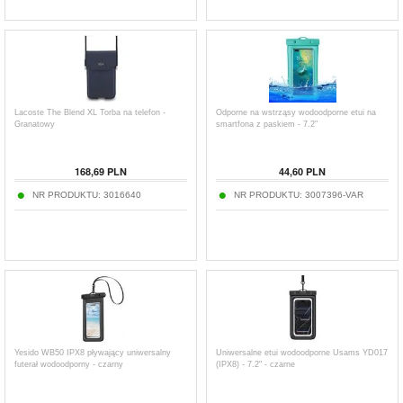
Lacoste The Blend XL Torba na telefon -
Odporne na wstrząsy wodoodporne etui na
Granatowy
smartfona z paskiem - 7.2"
168,69
PLN
44,60
PLN
NR PRODUKTU:
3016640
NR PRODUKTU:
3007396-VAR
Yesido WB50 IPX8 pływający uniwersalny
Uniwersalne etui wodoodporne Usams YD017
futerał wodoodporny - czarny
(IPX8) - 7.2" - czarne