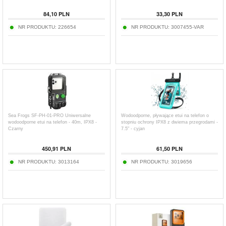
84,10
PLN
33,30
PLN
NR PRODUKTU:
226654
NR PRODUKTU:
3007455-VAR
Sea Frogs SF-PH-01-PRO Uniwersalne
Wodoodporne, pływające etui na telefon o
wodoodporne etui na telefon - 40m, IPX8 -
stopniu ochrony IPX8 z dwiema przegrodami -
Czarny
7.5" - cyjan
450,91
PLN
61,50
PLN
NR PRODUKTU:
3013164
NR PRODUKTU:
3019656