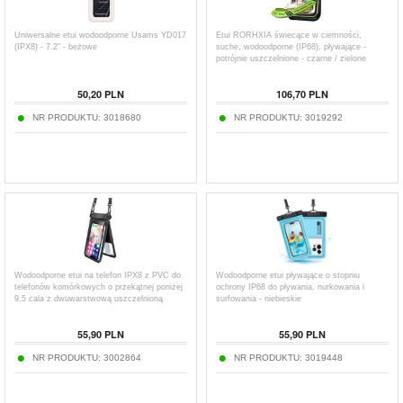
Uniwersalne etui wodoodporne Usams YD017
Etui RORHXIA świecące w ciemności,
(IPX8) - 7.2" - beżowe
suche, wodoodporne (IP68), pływające -
potrójnie uszczelnione - czarne / zielone
50,20
PLN
106,70
PLN
NR PRODUKTU:
3018680
NR PRODUKTU:
3019292
Wodoodporne etui na telefon IPX8 z PVC do
Wodoodporne etui pływające o stopniu
telefonów komórkowych o przekątnej poniżej
ochrony IP68 do pływania, nurkowania i
9,5 cala z dwuwarstwową uszczelnioną
surfowania - niebieskie
suchą torbą z paskiem - czarne
55,90
PLN
55,90
PLN
NR PRODUKTU:
3002864
NR PRODUKTU:
3019448