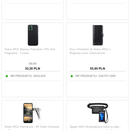
Nokia XR21 Matowy Pokrowiec TPU Anti-
Etui z Portfelem do Nokia XR21 z
Fingerprint - Czarne
Magnetycznym Zamknięciem
38,90
33,30
PLN
55,90
PLN
NR PRODUKTU:
4001335
NR PRODUKTU:
246707-VAR
Nokia XR21 Hartowane - 9H Szkło Ochronne
Spigen A621 Wodoodporna torba na talię i