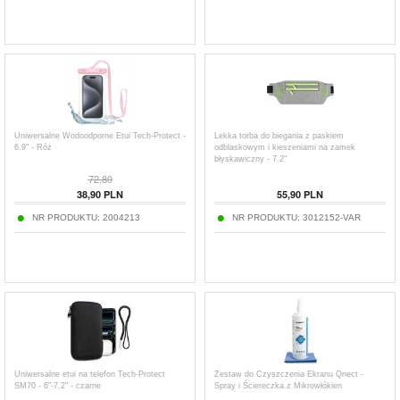
Uniwersalne Wodoodporne Etui Tech-Protect -
Lekka torba do biegania z paskiem
6.9" - Róż
odblaskowym i kieszeniami na zamek
błyskawiczny - 7.2"
72,80
38,90
PLN
55,90
PLN
NR PRODUKTU:
2004213
NR PRODUKTU:
3012152-VAR
Uniwersalne etui na telefon Tech-Protect
Zestaw do Czyszczenia Ekranu Qnect -
SM70 - 6"-7.2" - czarne
Spray i Ściereczka z Mikrowłókien