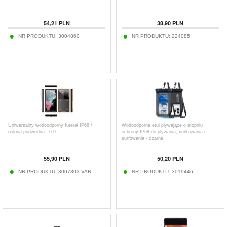
54,21
PLN
38,90
PLN
NR PRODUKTU:
3004860
NR PRODUKTU:
224085
Uniwersalny wodoodporny futerał IP68 /
Wodoodporne etui pływające o stopniu
osłona podwodna - 6.9"
ochrony IP68 do pływania, nurkowania i
surfowania - czarne
55,90
PLN
50,20
PLN
NR PRODUKTU:
3007303-VAR
NR PRODUKTU:
3019446