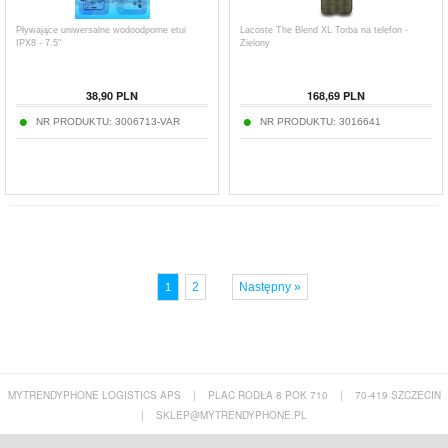
Pływające uniwersalne wodoodporne etui
Lacoste The Blend XL Torba na telefon -
IPX8 - 7.5"
Zielony
38,90
PLN
168,69
PLN
NR PRODUKTU:
3006713-VAR
NR PRODUKTU:
3016641
2
Następny »
1
MYTRENDYPHONE LOGISTICS APS
|
PLAC RODŁA 8 POK 710
|
70-419 SZCZECIN
|
SKLEP@MYTRENDYPHONE.PL