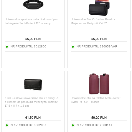
Uniwersalna sportowa torba biodrowa / pas
Uniwersalne Etui Oxford na Pasek z
do biegania Tech-Protect M7 - czarny
Miejscem na Karty - 6.9"-7.2"
55,90
PLN
55,90
PLN
NR PRODUKTU:
3012800
NR PRODUKTU:
226051-VAR
6,3-6,9-calowe uniwersalne etui ze skóry PU
Uniwersalne etui na telefon Tech-Protect
z klipsem do paska dla mężczyzn, rozmiar:
SM65 - 6"-6.9" - Morwa
17,5 x 8,7 x 1,8 cm
61,50
PLN
50,20
PLN
NR PRODUKTU:
3002867
NR PRODUKTU:
2008141