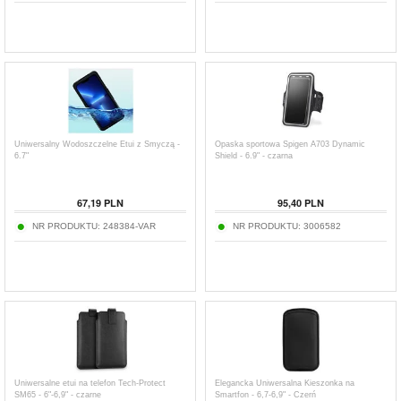
Uniwersalny Wodoszczelne Etui z Smyczą -
Opaska sportowa Spigen A703 Dynamic
6.7"
Shield - 6.9" - czarna
67,19
PLN
95,40
PLN
NR PRODUKTU:
248384-VAR
NR PRODUKTU:
3006582
Uniwersalne etui na telefon Tech-Protect
Elegancka Uniwersalna Kieszonka na
SM65 - 6"-6,9" - czarne
Smartfon - 6,7-6,9" - Czerń