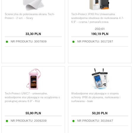
Ściereczka do polerowania ekranu Tech-
Tech-Protect IPX8 Pro Uniwersalna
Protect - 2 szt. - Szary
wodoodporna obudowa do nurkowania 4.7-
6.9" - czarna / pomarańczowa
202,61
33,30
PLN
190,19
PLN
NR PRODUKTU:
3007809
NR PRODUKTU:
3017287
Tech-Protect UWC7 - uniwersalne,
Wodoodporne etui pływające o stopniu
wodoodporne etui pływające na urządzenia o
ochrony IP68 do pływania, nurkowania i
przekątnej ekranu 6.9" - Róż
surfowania - białe
55,90
PLN
50,20
PLN
NR PRODUKTU:
2009209
NR PRODUKTU:
3019447