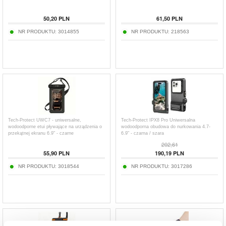
50,20
PLN
61,50
PLN
NR PRODUKTU:
3014855
NR PRODUKTU:
218563
Tech-Protect UWC7 - uniwersalne,
Tech-Protect IPX8 Pro Uniwersalna
wodoodporne etui pływające na urządzenia o
wodoodporna obudowa do nurkowania 4.7-
przekątnej ekranu 6.9" - czarne
6.9" - czarna / szara
202,61
55,90
PLN
190,19
PLN
NR PRODUKTU:
3018544
NR PRODUKTU:
3017286