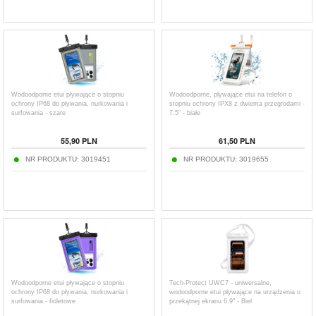
Wodoodporne etui pływające o stopniu
Wodoodporne, pływające etui na telefon o
ochrony IP68 do pływania, nurkowania i
stopniu ochrony IPX8 z dwiema przegrodami -
surfowania - szare
7.5" - białe
55,90
PLN
61,50
PLN
NR PRODUKTU:
3019451
NR PRODUKTU:
3019655
Wodoodporne etui pływające o stopniu
Tech-Protect UWC7 - uniwersalne,
ochrony IP68 do pływania, nurkowania i
wodoodporne etui pływające na urządzenia o
surfowania - fioletowe
przekątnej ekranu 6.9" - Biel