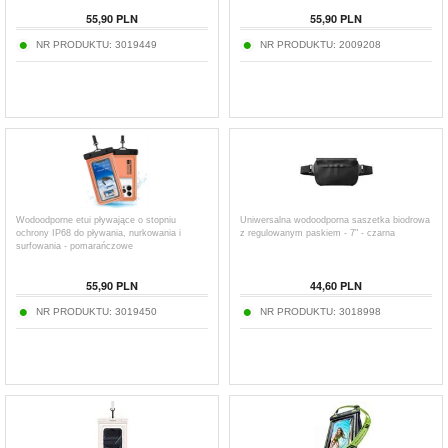
55,90
PLN
55,90
PLN
NR PRODUKTU:
3019449
NR PRODUKTU:
2009208
Wodoodporne etui pływające o stopniu
Uniwersalna wodoodporna saszetka biodrowa
ochrony IP68 do pływania, nurkowania i
z regulowanym paskiem - 7" - czarna
surfowania - pomarańczowe
55,90
PLN
44,60
PLN
NR PRODUKTU:
3019450
NR PRODUKTU:
3018998