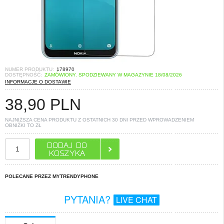
NUMER PRODUKTU:
178970
DOSTĘPNOŚĆ:
ZAMÓWIONY. SPODZIEWANY W MAGAZYNIE 18/08/2026
INFORMACJE O DOSTAWIE
38,90
PLN
NAJNIŻSZA CENA PRODUKTU Z OSTATNICH 30 DNI PRZED WPROWADZENIEM
OBNIŻKI TO
ZŁ
POLECANE PRZEZ MYTRENDYPHONE
PYTANIA?
LIVE CHAT