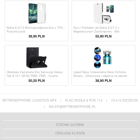
Nokia 6.2/7.2 Wstrząsoodporne Etui z TPU -
Etui z Portfelem do Nokia 6.2/7.2 z
Przezroczyste
Magnetycznym Zamknięciem - Biel
38,90 PLN
55,90 PLN
Obrotowe Zamykane Etui Samsung Galaxy
Liquid Glass Uniwersalna Nano Ochrona
Tab A 10.1 (2016) P580, P585 - Czarne
Ekranu - Ultraczysta i odporna na odciski
palców
50,20
PLN
38,90 PLN
MYTRENDYPHONE LOGISTICS APS
|
PLAC RODŁA 8 POK 710
|
70-419 SZCZECIN
|
SKLEP@MYTRENDYPHONE.PL
STRONA GŁÓWNA
OBSŁUGA KLIENTA