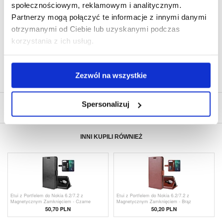
społecznościowym, reklamowym i analitycznym.
SZYBKA DOSTAWA
Partnerzy mogą połączyć te informacje z innymi danymi
CLUB TRENDY
7% ZNIŻKI
otrzymanymi od Ciebie lub uzyskanymi podczas
OBSŁUGA TELEFONICZNA
korzystania z ich usług.
PON.-PT. 12.00-15.00
30-DNIOWA POLITYKA ZWROTU
PONAD 8 000 000 ZADOWOLONYCH
Zezwól na wszystkie
KLIENTÓW
NAPISZ OPINIĘ
Spersonalizuj
INNI KUPILI RÓWNIEŻ
Etui z Portfelem do Nokia 6.2/7.2 z
Etui z Portfelem do Nokia 6.2/7.2 z
Magnetycznym Zamknięciem - Czarne
Magnetycznym Zamknięciem - Brąz
50,70
PLN
50,20 PLN