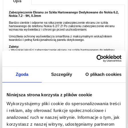
Opis
Zabezpieczenie Ekranu ze Szkła Hartowanego Dedykowane do Nokia 6.2,
Nokia 7.2 - 9H, 0.3mm
Bardzo cienkie i odporne na stłuczenie zabezpieczenie ekranu ze szkła
hartowanego do telefonu Nokia 6.2/7.2! Po założeniu zabezpieczenie ekranu
wzmacnia wyświetlacz i chroni go przed uszkodzeniami.
Umożliwia ochronę wyświetlacza smartfona z maksymalnym wskaźnikiem
twardości i pełną funkcjonalnością panelu dotykowego.
Zalety:
- Wysokiej jakości zabezpieczenie ekranu ze szkła hartowanego do telefonu
Nokia 6.2/7.2
- Wzmocnij wyświetlacz smartfona i chroń go przed uszkodzeniami
- Bardzo cienkie, ale wyjątkowo wytrzymałe szkło hartowane
- Zabezpieczenie ekranu ma grubość 0,3 mm i twardość 9H
- Nie jest to pełne zabezpieczenie ekranu - nie pokrywa całego wyświetlacza
Zgoda
Szczegóły
O plikach cookies
Przeznaczenie:
Nokia 6.2, Nokia 7.2
Opakowanie:
Zastępcze
EAN: 5712579946409
Niniejsza strona korzysta z plików cookie
Powiązane kategorie:
Akcesoria do telefonów
,
Akcesoria GSM - inne
Wykorzystujemy pliki cookie do spersonalizowania treści
i reklam, aby oferować funkcje społecznościowe i
analizować ruch w naszej witrynie. Informacje o tym, jak
korzystasz z naszej witryny, udostępniamy partnerom