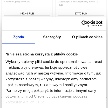
Naprawa Oprogramowania
Diagnostyka Samsung Galaxy Tab A 10.1
(2019)
152,40 PLN
67,70 PLN
PROD REF:
90000
PROD REF:
991311
Zgoda
Szczegóły
O plikach cookies
Niniejsza strona korzysta z plików cookie
Wykorzystujemy pliki cookie do spersonalizowania treści
Naprawa Zamoczonego Telefonu Samsung
Naprawa LCD i Ekranu Dotykowego
Galaxy Tab A 10.1 (2019)
Samsung Galaxy Tab A 10.1 (2019) - Czerń
i reklam, aby oferować funkcje społecznościowe i
analizować ruch w naszej witrynie. Informacje o tym, jak
152,40 PLN
625,90 PLN
korzystasz z naszej witryny, udostępniamy partnerom
PROD REF:
991312
PROD REF:
991310
społecznościowym, reklamowym i analitycznym.
Partnerzy mogą połączyć te informacje z innymi danymi
otrzymanymi od Ciebie lub uzyskanymi podczas
korzystania z ich usług.