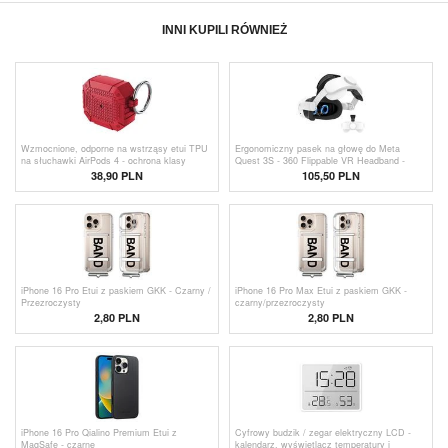
INNI KUPILI RÓWNIEŻ
Wzmocnione, odporne na wstrząsy etui TPU
Ergonomiczny pasek na głowę do Meta
na słuchawki AirPods 4 - ochrona klasy
Quest 3S - 360 Flippable VR Headband -
wojskowej z karabińczykiem - czerwone
Biały
38,90 PLN
105,50
PLN
iPhone 16 Pro Etui z paskiem GKK - Czarny /
iPhone 16 Pro Max Etui z paskiem GKK -
Przezroczysty
czarny/przezroczysty
2,80
PLN
2,80
PLN
iPhone 16 Pro Qialino Premium Etui z
Cyfrowy budzik / zegar elektryczny LCD -
MagSafe - czarne
kalendarz, wyświetlacz temperatury i