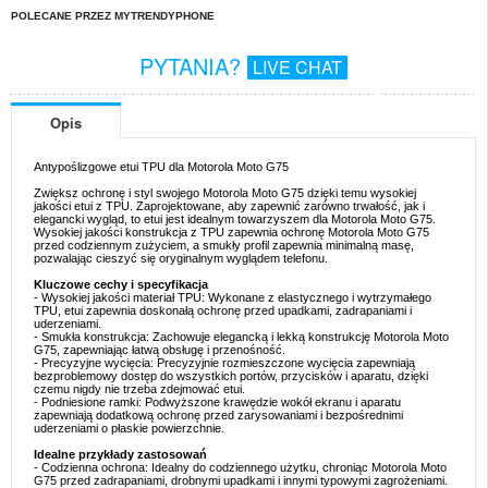
POLECANE PRZEZ MYTRENDYPHONE
PYTANIA?
LIVE CHAT
Opis
Antypoślizgowe etui TPU dla Motorola Moto G75
Zwiększ ochronę i styl swojego Motorola Moto G75 dzięki temu wysokiej
jakości etui z TPU. Zaprojektowane, aby zapewnić zarówno trwałość, jak i
elegancki wygląd, to etui jest idealnym towarzyszem dla Motorola Moto G75.
Wysokiej jakości konstrukcja z TPU zapewnia ochronę Motorola Moto G75
przed codziennym zużyciem, a smukły profil zapewnia minimalną masę,
pozwalając cieszyć się oryginalnym wyglądem telefonu.
Kluczowe cechy i specyfikacja
- Wysokiej jakości materiał TPU: Wykonane z elastycznego i wytrzymałego
TPU, etui zapewnia doskonałą ochronę przed upadkami, zadrapaniami i
uderzeniami.
- Smukła konstrukcja: Zachowuje elegancką i lekką konstrukcję Motorola Moto
G75, zapewniając łatwą obsługę i przenośność.
- Precyzyjne wycięcia: Precyzyjnie rozmieszczone wycięcia zapewniają
bezproblemowy dostęp do wszystkich portów, przycisków i aparatu, dzięki
czemu nigdy nie trzeba zdejmować etui.
- Podniesione ramki: Podwyższone krawędzie wokół ekranu i aparatu
zapewniają dodatkową ochronę przed zarysowaniami i bezpośrednimi
uderzeniami o płaskie powierzchnie.
Idealne przykłady zastosowań
- Codzienna ochrona: Idealny do codziennego użytku, chroniąc Motorola Moto
G75 przed zadrapaniami, drobnymi upadkami i innymi typowymi zagrożeniami.