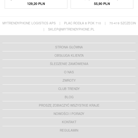
wilgotności - biały
129,20 PLN
55,90 PLN
MYTRENDYPHONE LOGISTICS APS
|
PLAC RODŁA 8 POK 710
|
70-419 SZCZECIN
|
SKLEP@MYTRENDYPHONE.PL
STRONA GŁÓWNA
OBSŁUGA KLIENTA
ŚLEDZENIE ZAMÓWIENIA
O NAS
ZWROTY
CLUB TRENDY
BLOG
PROSZĘ ZOBACZYĆ WSZYSTKIE KRAJE
NOWOŚCI I PORADY
KONTAKT
REGULAMIN