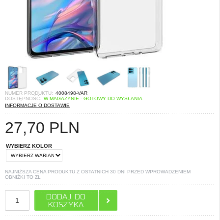
NUMER PRODUKTU:
4008498-VAR
DOSTĘPNOŚĆ:
W MAGAZYNIE - GOTOWY DO WYSŁANIA
INFORMACJE O DOSTAWIE
27,70
PLN
WYBIERZ KOLOR
NAJNIŻSZA CENA PRODUKTU Z OSTATNICH 30 DNI PRZED WPROWADZENIEM
OBNIŻKI TO
ZŁ