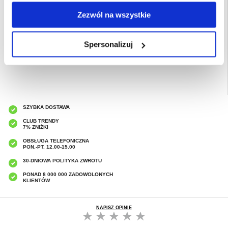
Kompatybilność:
Motorola Moto G75
Opakowanie: Luzem
Zezwól na wszystkie
EAN: 5714122496126
Spersonalizuj
Powiązane kategorie:
Akcesoria do telefonów
,
Etui & Akcesoria Motorola
,
Motorola Moto G75 Etui & Akcesoria
SZYBKA DOSTAWA
CLUB TRENDY
7% ZNIŻKI
OBSŁUGA TELEFONICZNA
PON.-PT. 12.00-15.00
30-DNIOWA POLITYKA ZWROTU
PONAD 8 000 000 ZADOWOLONYCH
KLIENTÓW
NAPISZ OPINIĘ