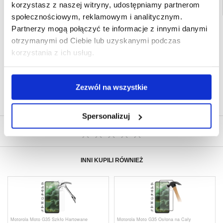
korzystasz z naszej witryny, udostępniamy partnerom
społecznościowym, reklamowym i analitycznym.
Partnerzy mogą połączyć te informacje z innymi danymi
SZYBKA DOSTAWA
otrzymanymi od Ciebie lub uzyskanymi podczas
CLUB TRENDY
7% ZNIŻKI
korzystania z ich usług.
OBSŁUGA TELEFONICZNA
PON.-PT. 12.00-15.00
30-DNIOWA POLITYKA ZWROTU
Zezwól na wszystkie
PONAD 8 000 000 ZADOWOLONYCH
KLIENTÓW
Spersonalizuj
NAPISZ OPINIĘ
INNI KUPILI RÓWNIEŻ
Motorola Moto G35 Szkło Hartowane
Motorola Moto G35 Osłona na Cały