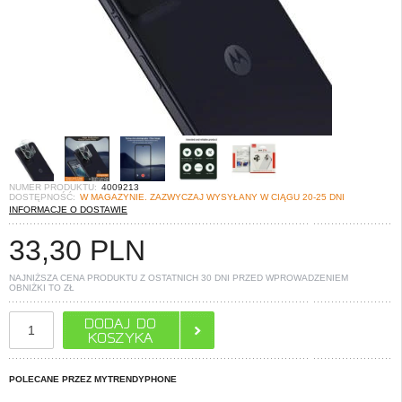
NUMER PRODUKTU:
4009213
DOSTĘPNOŚĆ:
W MAGAZYNIE. ZAZWYCZAJ WYSYŁANY W CIĄGU 20-25 DNI
INFORMACJE O DOSTAWIE
33,30
PLN
NAJNIŻSZA CENA PRODUKTU Z OSTATNICH 30 DNI PRZED WPROWADZENIEM
OBNIŻKI TO
ZŁ
POLECANE PRZEZ MYTRENDYPHONE