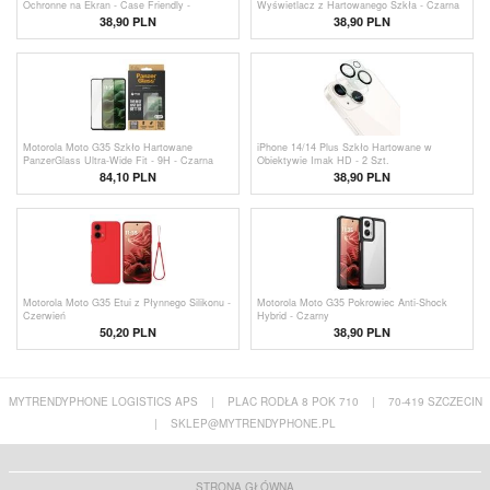
Ochronne na Ekran - Case Friendly -
Wyświetlacz z Hartowanego Szkła - Czarna
Przezroczyste
Krawędź
38,90 PLN
38,90 PLN
Motorola Moto G35 Szkło Hartowane
iPhone 14/14 Plus Szkło Hartowane w
PanzerGlass Ultra-Wide Fit - 9H - Czarna
Obiektywie Imak HD - 2 Szt.
krawędź
84,10 PLN
38,90 PLN
Motorola Moto G35 Etui z Płynnego Silikonu -
Motorola Moto G35 Pokrowiec Anti-Shock
Czerwień
Hybrid - Czarny
50,20 PLN
38,90 PLN
MYTRENDYPHONE LOGISTICS APS
|
PLAC RODŁA 8 POK 710
|
70-419 SZCZECIN
|
SKLEP@MYTRENDYPHONE.PL
STRONA GŁÓWNA