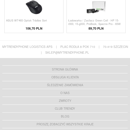
ASUS WT465 Optisk Trådløs Sort
Ładowarka / Zasilacz Green Cell - HP 15-
r000, 15-g000, ProBook, Spectre Pro - 65W
106,70 PLN
89,70 PLN
MYTRENDYPHONE LOGISTICS APS
|
PLAC RODŁA 8 POK 710
|
70-419 SZCZECIN
|
SKLEP@MYTRENDYPHONE.PL
STRONA GŁÓWNA
OBSŁUGA KLIENTA
ŚLEDZENIE ZAMÓWIENIA
O NAS
ZWROTY
CLUB TRENDY
BLOG
PROSZĘ ZOBACZYĆ WSZYSTKIE KRAJE