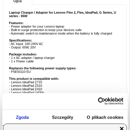
Opis
Laptop Charger / Adapter for Lenovo Flex 2, Flex, IdeaPad, G Series, U
series - 65W
Features:
- Power adapter for your Lenovo laptop
- Built-in surge protection to keep your devices safe
- Automatic switch to maintenance mode when the battery is fully charged
Specifications:
- AC Input: 100-240V AC
- Output: 65W, 20V
Package includes:
- 1 x AC adapter / laptop charger
- 1 x Power cable
Replaces the following power supply types:
- PSE50110 EU
This product is compatible with:
- Lenovo IdeaPad Z710
- Lenovo IdeaPad Z510
- Lenovo IdeaPad Z410
- Lenovo IdeaPad U430p
- Lenovo IdeaPad U430 Touch
- Lenovo IdeaPad U330p
- Lenovo IdeaPad S510p
- Lenovo IdeaPad S500 Touch
- Lenovo Flex 2 Pro
- Lenovo Flex 2 15
Zgoda
Szczegóły
O plikach cookies
- Lenovo Flex 2 14
- Lenovo Flex 15
- Lenovo Flex 14
- Lenovo U41