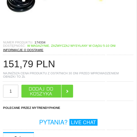
NUMER PRODUKTU:
174334
DOSTĘPNOŚĆ:
W MAGAZYNIE. ZAZWYCZAJ WYSYŁANY W CIĄGU 5-10 DNI
INFORMACJE O DOSTAWIE
151,79
PLN
NAJNIŻSZA CENA PRODUKTU Z OSTATNICH 30 DNI PRZED WPROWADZENIEM
OBNIŻKI TO
ZŁ
POLECANE PRZEZ MYTRENDYPHONE
PYTANIA?
LIVE CHAT