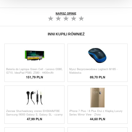
NAPISZ OPINIĘ
INNI KUPILI RÓWNIEŻ
Bateria do Laptopa Green Cell - Lenovo G580,
Mysz Bezprzewodowa Logitech M185 -
G710, IdeaPad P580, Z580 - 4400mAh
Niebieska
151,79 PLN
89,70 PLN
Zestaw Słuchawkowy stereo EHS64AVFBE
iPhone 7 Plus / 8 Plus Etui z Klapką Luxury
Samsung I9000 Galaxy S, Galaxy SL - czarny
Series Mirror View - Złote
47,99 PLN
44,60 PLN