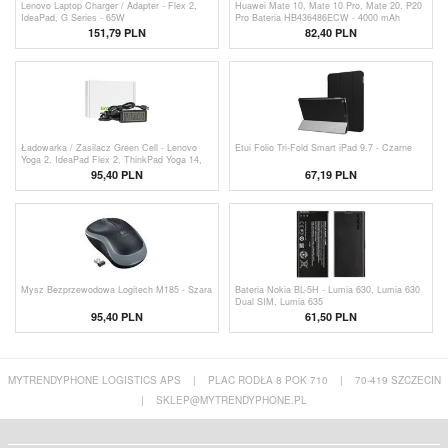
Lenovo Laptop Charger / Adapter - Flex 2,
Huawei Mate 10, Mate 10 Pro, Mate 20, P20
IdeaPad, G Series - 65W
Pro Bateria HB436486ECW - 4000 mAh
151,79 PLN
82,40 PLN
Ładowarka / Zasilacz Green Cell - Lenovo
Etui Folio Tri-Fold Smart iPad 9.7 - Czarne
Yoga 2, IdeaPad Flex 2, ThinkPad Yoga 14,
15 - 65W
95,40 PLN
67,19 PLN
Mysz Bezprzewodowa Logitech M185 - Szara
Bateria Nokia BL-5H - Lumia 630, Lumia 630
Dual SIM, Lumia 635
95,40 PLN
61,50 PLN
MYTRENDYPHONE LOGISTICS APS
|
PLAC RODŁA 8 POK 710
|
70-419 SZCZECIN
|
SKLEP@MYTRENDYPHONE.PL