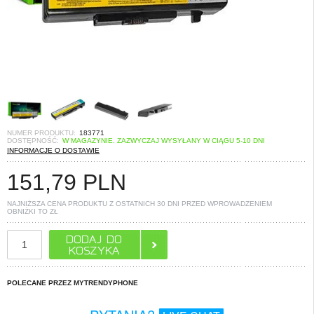
NUMER PRODUKTU:
183771
DOSTĘPNOŚĆ:
W MAGAZYNIE. ZAZWYCZAJ WYSYŁANY W CIĄGU 5-10 DNI
INFORMACJE O DOSTAWIE
151,79
PLN
NAJNIŻSZA CENA PRODUKTU Z OSTATNICH 30 DNI PRZED WPROWADZENIEM
OBNIŻKI TO
ZŁ
POLECANE PRZEZ MYTRENDYPHONE