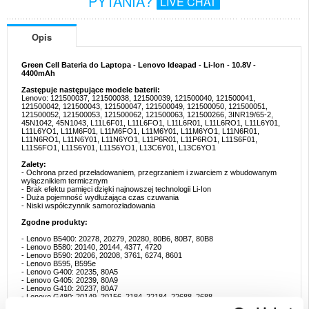
PYTANIA?
LIVE CHAT
Opis
Green Cell Bateria do Laptopa - Lenovo Ideapad - Li-Ion - 10.8V -
4400mAh
Zastępuje następujące modele baterii:
Lenovo: 121500037, 121500038, 121500039, 121500040, 121500041,
121500042, 121500043, 121500047, 121500049, 121500050, 121500051,
121500052, 121500053, 121500062, 121500063, 121500266, 3INR19/65-2,
45N1042, 45N1043, L11L6F01, L11L6FO1, L11L6R01, L11L6RO1, L11L6Y01,
L11L6YO1, L11M6F01, L11M6FO1, L11M6Y01, L11M6YO1, L11N6R01,
L11N6RO1, L11N6Y01, L11N6YO1, L11P6R01, L11P6RO1, L11S6F01,
L11S6FO1, L11S6Y01, L11S6YO1, L13C6Y01, L13C6YO1
Zalety:
- Ochrona przed przeładowaniem, przegrzaniem i zwarciem z wbudowanym
wyłącznikiem termicznym
- Brak efektu pamięci dzięki najnowszej technologii Li-Ion
- Duża pojemność wydłużająca czas czuwania
- Niski współczynnik samorozładowania
Zgodne produkty:
- Lenovo B5400: 20278, 20279, 20280, 80B6, 80B7, 80B8
- Lenovo B580: 20140, 20144, 4377, 4720
- Lenovo B590: 20206, 20208, 3761, 6274, 8601
- Lenovo B595, B595e
- Lenovo G400: 20235, 80A5
- Lenovo G405: 20239, 80A9
- Lenovo G410: 20237, 80A7
- Lenovo G480: 20149, 20156, 2184, 22184, 22688, 2688
- Lenovo G485: 20136, 2157, 80C3