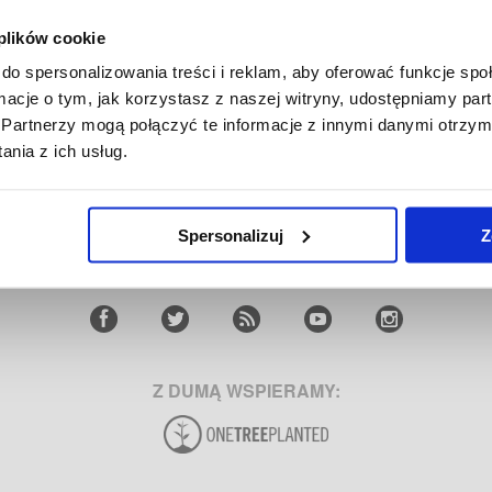
 plików cookie
do spersonalizowania treści i reklam, aby oferować funkcje sp
JA DOKUJĄCA
ŁADOWARKA INDUKCYJNA
GOOGLE USB-C ADAP
KABEL
ormacje o tym, jak korzystasz z naszej witryny, udostępniamy p
Partnerzy mogą połączyć te informacje z innymi danymi otrzym
nia z ich usług.
E LOGISTICS APS
|
PLAC RODŁA 8 POK 710
|
70-419 SZCZECIN
|
SKLEP@MYTR
IENTA
ŚLEDZENIE ZAMÓWIENIA
O NAS
ZWROTY
Spersonalizuj
Z
Ę ZOBACZYĆ WSZYSTKIE KRAJE
NOWOŚCI I PORADY
KONTAKT
Z DUMĄ WSPIERAMY: