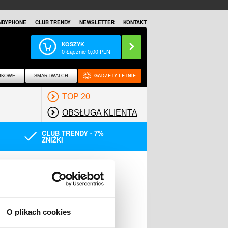
NDYPHONE
CLUB TRENDY
NEWSLETTER
KONTAKT
KOSZYK
0
Łącznie
0,00
PLN
NKOWE
SMARTWATCH
GADŻETY LETNIE
TOP 20
OBSŁUGA KLIENTA
CLUB TRENDY - 7%
ZNIŻKI
O plikach cookies