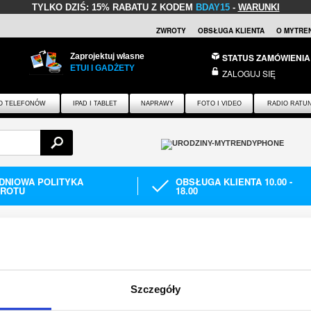
TYLKO DZIŚ:
15% RABATU Z KODEM
BDAY15
-
WARUNKI
ZWROTY
OBSŁUGA KLIENTA
O MYTRE
Zaprojektuj własne
STATUS ZAMÓWIENIA
ETUI I GADŻETY
ZALOGUJ SIĘ
O TELEFONÓW
IPAD I TABLET
NAPRAWY
FOTO I VIDEO
RADIO RATU
-DNIOWA POLITYKA
OBSŁUGA KLIENTA 10.00 -
ROTU
18.00
warka do telefonu
Ładowarka Google
GLE
Szczegóły