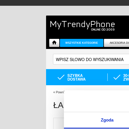
WSZYSTKIE KATEGORIE
AKCESORIA D
SZYBKA
30
DOSTAWA
ZW
«
Powrót
Jesteś tutaj:
Akcesoria do telefonów
Łado
ŁADOWARKA GOO
Zgoda