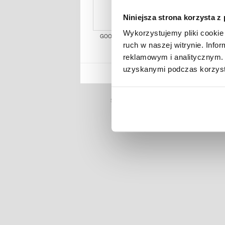
Niniejsza strona korzysta z
Wykorzystujemy pliki cookie 
GOOGLE USB-C LADOWARKA
STAC
ruch w naszej witrynie. Inf
reklamowym i analitycznym. 
uzyskanymi podczas korzysta
MYTRENDYPHON
STRONA GŁÓWNA
OBSŁUGA KL
RSS
PROSZ