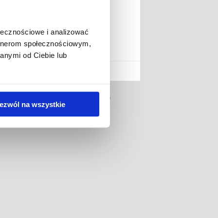
ołecznościowe i analizować
TER &
artnerom społecznościowym,
anymi od Ciebie lub
ENDYPHONE.PL
CLUB TRENDY
BLOG
ezwól na wszystkie
REGULAMIN