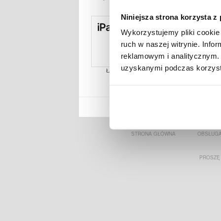
Niniejsza strona korzysta z
Wykorzystujemy pliki cookie 
ruch w naszej witrynie. Inf
reklamowym i analitycznym. 
uzyskanymi podczas korzysta
ŁADOWARKA DO IPADA
ŁADOWAR
MYTRENDYPHONE LO
STRONA GŁÓWNA
OBSŁUGA
PROSZĘ