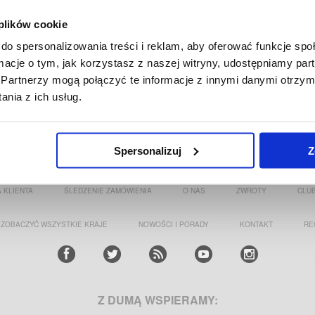
 plików cookie
do spersonalizowania treści i reklam, aby oferować funkcje sp
ormacje o tym, jak korzystasz z naszej witryny, udostępniamy p
Partnerzy mogą połączyć te informacje z innymi danymi otrzym
nia z ich usług.
KA DO TABLETU
ŁADOWARKA DO TABLETU HUAWEI
ŁADOWARKA DO TA
SAMSUNG
LENOVO
Spersonalizuj
Z
GISTICS APS
|
PLAC RODŁA 8 POK 710
|
70-419 SZCZECIN
|
SKLEP@
 KLIENTA
ŚLEDZENIE ZAMÓWIENIA
O NAS
ZWROTY
CLUB
 ZOBACZYĆ WSZYSTKIE KRAJE
NOWOŚCI I PORADY
KONTAKT
RE
Z DUMĄ WSPIERAMY: