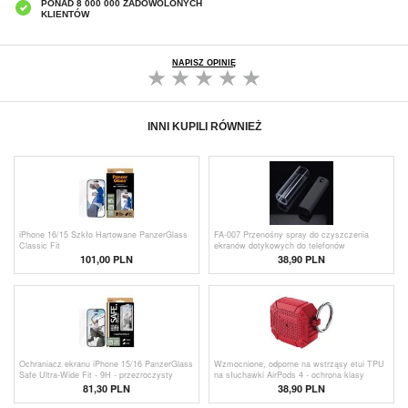
PONAD 8 000 000 ZADOWOLONYCH
KLIENTÓW
NAPISZ OPINIĘ
INNI KUPILI RÓWNIEŻ
iPhone 16/15 Szkło Hartowane PanzerGlass
FA-007 Przenośny spray do czyszczenia
Classic Fit
ekranów dotykowych do telefonów
komórkowych, tabletów, laptopów (bez płynu)
101,00 PLN
38,90 PLN
- czarny
Ochraniacz ekranu iPhone 15/16 PanzerGlass
Wzmocnione, odporne na wstrząsy etui TPU
Safe Ultra-Wide Fit - 9H - przezroczysty
na słuchawki AirPods 4 - ochrona klasy
wojskowej z karabińczykiem - czerwone
81,30 PLN
38,90 PLN