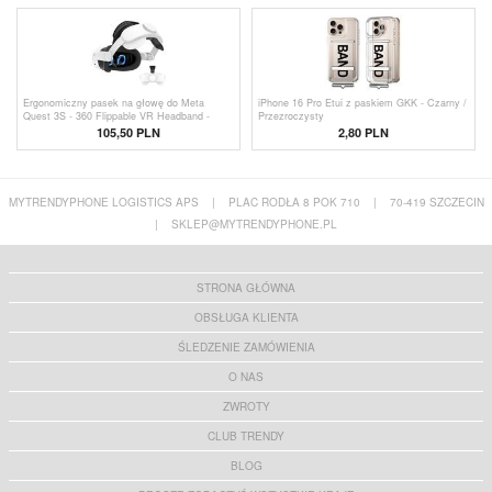
Ergonomiczny pasek na głowę do Meta
iPhone 16 Pro Etui z paskiem GKK - Czarny /
Quest 3S - 360 Flippable VR Headband -
Przezroczysty
Biały
105,50
PLN
2,80
PLN
MYTRENDYPHONE LOGISTICS APS
|
PLAC RODŁA 8 POK 710
|
70-419 SZCZECIN
|
SKLEP@MYTRENDYPHONE.PL
STRONA GŁÓWNA
OBSŁUGA KLIENTA
ŚLEDZENIE ZAMÓWIENIA
O NAS
ZWROTY
CLUB TRENDY
BLOG