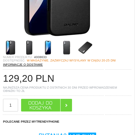
NUMER PRODUKTU:
4008633
DOSTĘPNOŚĆ:
W MAGAZYNIE. ZAZWYCZAJ WYSYŁANY W CIĄGU 20-25 DNI
INFORMACJE O DOSTAWIE
129,20
PLN
NAJNIŻSZA CENA PRODUKTU Z OSTATNICH 30 DNI PRZED WPROWADZENIEM
OBNIŻKI TO
ZŁ
POLECANE PRZEZ MYTRENDYPHONE