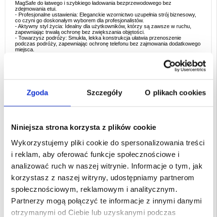
MagSafe do łatwego i szybkiego ładowania bezprzewodowego bez
zdejmowania etui.
- Profesjonalne ustawienia: Eleganckie wzornictwo uzupełnia strój biznesowy,
co czyni go doskonałym wyborem dla profesjonalistów.
- Aktywny styl życia: Idealny dla użytkowników, którzy są zawsze w ruchu,
zapewniając trwałą ochronę bez zwiększania objętości.
- Towarzysz podróży: Smukła, lekka konstrukcja ułatwia przenoszenie
podczas podróży, zapewniając ochronę telefonu bez zajmowania dodatkowego
miejsca.
Powody, dla których warto kupić
:
- Zwiększona wytrzymałość: Połączenie PC i silikonu zapewnia doskonałą
odporność na uderzenia, upadki i zarysowania, zapewniając długotrwałą
ochronę.
- Wygoda MagSafe: Korzystaj z zalet ładowania i korzystania z akcesoriów
MagSafe, z bezpiecznym wyrównaniem magnetycznym dla bezproblemowego
Zgoda
Szczegóły
O plikach cookies
użytkowania.
- Stylowy design: Eleganckie wykończenie zapewnia nowoczesny,
wyrafinowany wygląd, który pasuje do różnych ustawień, od profesjonalnych
po codzienne.
- Wygodny uchwyt: Miękki w dotyku silikon zapewnia pewny i wygodny chwyt,
zmniejszając ryzyko przypadkowego wyślizgnięcia.
Niniejsza strona korzysta z plików cookie
- Smukły i praktyczny: Lekka konstrukcja, która nie ogranicza ochrony, dzięki
czemu telefon jest łatwy w obsłudze i przenoszeniu.
Wykorzystujemy pliki cookie do spersonalizowania treści
Interesujące fakty dotyczące typu produktu
:
i reklam, aby oferować funkcje społecznościowe i
- PC + silikonowe etui: Połączenie twardego PC i miękkiego silikonu tworzy
idealną równowagę między trwałością i komfortem, oferując amortyzację
analizować ruch w naszej witrynie. Informacje o tym, jak
wstrząsów z solidną ramą.
- Technologia MagSafe: Obudowy kompatybilne z MagSafe są wyposażone we
korzystasz z naszej witryny, udostępniamy partnerom
wbudowane magnesy, aby zapewnić idealne wyrównanie, umożliwiając
szybsze i bardziej wydajne ładowanie bezprzewodowe.
społecznościowym, reklamowym i analitycznym.
- Miękkie w dotyku silikonowe wykończenie: silikonowe etui są popularne ze
względu na ich wygodny chwyt, zapobieganie poślizgom i dodawanie wysokiej
Partnerzy mogą połączyć te informacje z innymi danymi
jakości akcesoriów do telefonów.
- Wszechstronna konstrukcja: Smukłe, ochronne etui, takie jak model Qialino,
otrzymanymi od Ciebie lub uzyskanymi podczas
zostały zaprojektowane tak, aby zapewnić solidną ochronę bez zwiększania