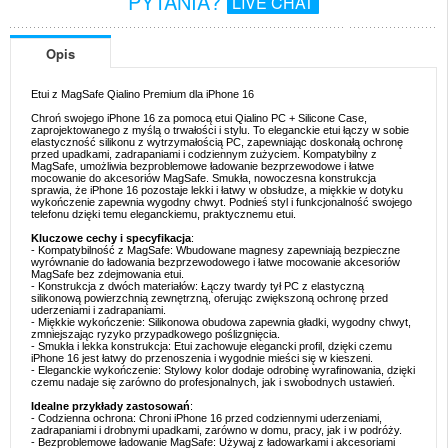
PYTANIA?
LIVE CHAT
Opis
Etui z MagSafe Qialino Premium dla iPhone 16
Chroń swojego iPhone 16 za pomocą etui Qialino PC + Silicone Case,
zaprojektowanego z myślą o trwałości i stylu. To eleganckie etui łączy w sobie
elastyczność silikonu z wytrzymałością PC, zapewniając doskonałą ochronę
przed upadkami, zadrapaniami i codziennym zużyciem. Kompatybilny z
MagSafe, umożliwia bezproblemowe ładowanie bezprzewodowe i łatwe
mocowanie do akcesoriów MagSafe. Smukła, nowoczesna konstrukcja
sprawia, że iPhone 16 pozostaje lekki i łatwy w obsłudze, a miękkie w dotyku
wykończenie zapewnia wygodny chwyt. Podnieś styl i funkcjonalność swojego
telefonu dzięki temu eleganckiemu, praktycznemu etui.
Kluczowe cechy i specyfikacja
:
- Kompatybilność z MagSafe: Wbudowane magnesy zapewniają bezpieczne
wyrównanie do ładowania bezprzewodowego i łatwe mocowanie akcesoriów
MagSafe bez zdejmowania etui.
- Konstrukcja z dwóch materiałów: Łączy twardy tył PC z elastyczną
silikonową powierzchnią zewnętrzną, oferując zwiększoną ochronę przed
uderzeniami i zadrapaniami.
- Miękkie wykończenie: Silikonowa obudowa zapewnia gładki, wygodny chwyt,
zmniejszając ryzyko przypadkowego poślizgnięcia.
- Smukła i lekka konstrukcja: Etui zachowuje elegancki profil, dzięki czemu
iPhone 16 jest łatwy do przenoszenia i wygodnie mieści się w kieszeni.
- Eleganckie wykończenie: Stylowy kolor dodaje odrobinę wyrafinowania, dzięki
czemu nadaje się zarówno do profesjonalnych, jak i swobodnych ustawień.
Idealne przykłady zastosowań
:
- Codzienna ochrona: Chroni iPhone 16 przed codziennymi uderzeniami,
zadrapaniami i drobnymi upadkami, zarówno w domu, pracy, jak i w podróży.
- Bezproblemowe ładowanie MagSafe: Używaj z ładowarkami i akcesoriami