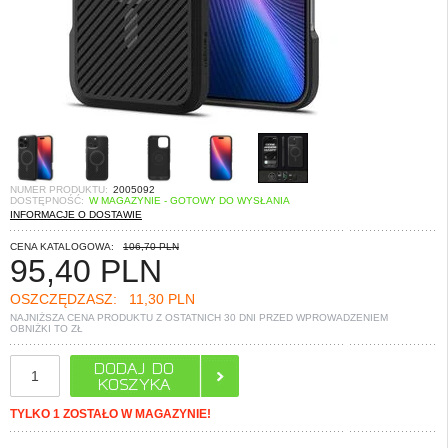
NUMER PRODUKTU:
2005092
DOSTĘPNOŚĆ:
W MAGAZYNIE - GOTOWY DO WYSŁANIA
INFORMACJE O DOSTAWIE
CENA KATALOGOWA:
106,70 PLN
95,40
PLN
OSZCZĘDZASZ:
11,30 PLN
NAJNIŻSZA CENA PRODUKTU Z OSTATNICH 30 DNI PRZED WPROWADZENIEM
OBNIŻKI TO
ZŁ
TYLKO 1 ZOSTAŁO W MAGAZYNIE!