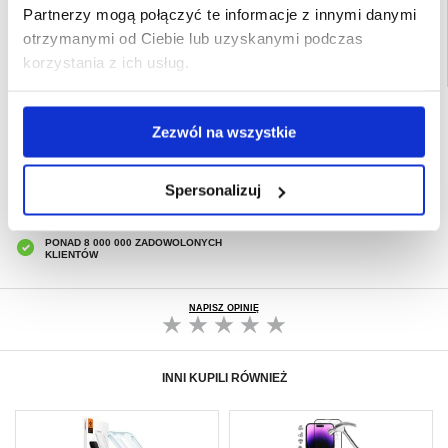
Partnerzy mogą połączyć te informacje z innymi danymi
otrzymanymi od Ciebie lub uzyskanymi podczas
korzystania z ich usług.
SZYBKA DOSTAWA
Zezwól na wszystkie
CLUB TRENDY
7% ZNIŻKI
OBSŁUGA TELEFONICZNA
Spersonalizuj
PON.-PT. 12.00-15.00
30-DNIOWA POLITYKA ZWROTU
PONAD 8 000 000 ZADOWOLONYCH
KLIENTÓW
NAPISZ OPINIĘ
INNI KUPILI RÓWNIEŻ