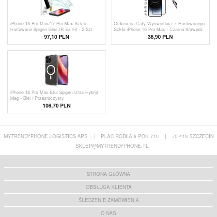
iPhone 16 Pro Max/17 Pro Max Szkło
Osłona na Cały Wyświetlacz z Hartowanego
Hartowane Spigen Glas.tR Ez Fit - 2 Szt.
Szkła iPhone 16 Pro Max - Czarna Krawędź
97,10 PLN
38,90 PLN
iPhone 16 Pro Max Etui Spigen Ultra Hybrid
Mag - Biel / Przezroczysty
106,70 PLN
MYTRENDYPHONE LOGISTICS APS
|
PLAC RODŁA 8 POK 710
|
70-419 SZCZECIN
|
SKLEP@MYTRENDYPHONE.PL
STRONA GŁÓWNA
OBSŁUGA KLIENTA
ŚLEDZENIE ZAMÓWIENIA
O NAS