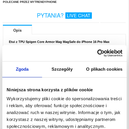
POLECANE PRZEZ MYTRENDYPHONE
PYTANIA?
LIVE CHAT
Opis
Etui z TPU Spigen Core Armor Mag MagSafe do iPhone 16 Pro Max
Etui Spigen Core Armor Mag MagSafe z TPU gwarantuje, że Twój iPhone 16
Pro Max pozostanie w nienagannym stanie, zachowując delikatną równowagę
między modą a ochroną. Etui wyposażone jest w pierścień magnetyczny,
kompatybilny ze wszystkimi akcesoriami MagSafe.
Funkcje:
Zgoda
Szczegóły
O plikach cookies
- Wysokiej jakości etui z TPU do iPhone 16 Pro Max marki Spigen
- Trwały i odporny na wstrząsy, zapewnia doskonałą ochronę
- Unikalna konstrukcja, która nadaje Twojemu iPhone 16 Pro Max stylowy i
efektowny wygląd
- Wbudowany pierścień magnetyczny zapewniający bezproblemową
kompatybilność ze wszystkimi akcesoriami MagSafe
Niniejsza strona korzysta z plików cookie
- Lekkie i cienkie etui dodaje minimalnej objętości i wagi - wykonane z
elastycznego materiału TPU
Wykorzystujemy pliki cookie do spersonalizowania treści
Przeznaczenie:
iPhone 16 Pro Max
i reklam, aby oferować funkcje społecznościowe i
Opakowanie:
Euroblister
analizować ruch w naszej witrynie. Informacje o tym, jak
EAN: 8809971229609
korzystasz z naszej witryny, udostępniamy partnerom
Powiązane kategorie:
Akcesoria do telefonów
,
Etui & Akcesoria iPhone
,
iPhone
społecznościowym, reklamowym i analitycznym.
16 Pro Max Etui & Akcesoria